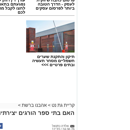
פרסום כתבה שיווקית
עורך דין דותן ל
לעסק - הדרך הטובה
נפגעתם בתאונ
ביותר לפרסום עסקים
לחצו לקבל מה
לכם
יש לכם מידע חשוב שטרם נחשף? צילו
בכתבה? נשמח שתשתפו אותנו
תיקון והתקנת שערים
חשמליים מסחר תעשיה
ובתים פרטיים >>>
קריית גת נט
>
אהבנו ברשת
>
האם בתי ספר הורגים יצירתיו
אלדה נתנאל
24.06.26 / 12:33