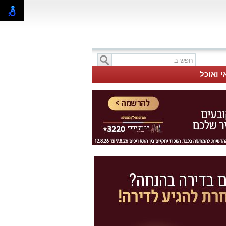
י ואוכל