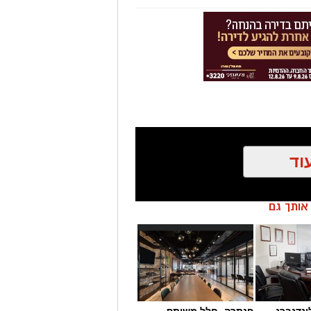
וד
ן אותך גם