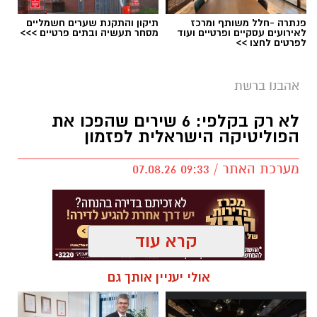
פנתרה -חלל משותף ומרכז
תיקון והתקנת שערים חשמליים
בוי ג'ורג' השיר החדש שתומך בישראל הקשיבו
לאירועים עסקיים ופרטיים ועוד
מסחר תעשיה ובתים פרטיים >>>
לפרטים לחצו >>
למילים וצפו בקלפי הרשמי
בוי ג'ורג' השיר החדש שתומך בישראל הקשיבו
אהבנו ברשת
למילים וצפו בקלפי הרשמי. הזמר הבריטי Boy
לא רק בקלפי: 6 שירים שהפכו את
George מעורר סערה בינלאומית בעקבות שיר
הפוליטיקה הישראלית לפזמון
חדש בשם "We Will Dance Again"
("עוד
נרקוד"), שבו הוא מביע תמיכה בישראל ובקורבנות
מערכת האתר / 09:33 07.08.26
מתקפת הטרור של 7 באוקטובר. השיר שואב
השראה מהאירועים הקשים שהתרחשו בפסטיבל
הנובה ומהפגיעה באלפי אזרחים ישראלים.
קרא עוד
סערה בעולם המוזיקה: הכוכב הבריטי הוותיק יצא
בגלוי לצד ישראל – והשיר החדש מסעיר את
תגים:
טקסט פוליטי
,
שירים פוליטיים
,
אמירה
אולי יעניין אותך גם
הרשת
חברתית