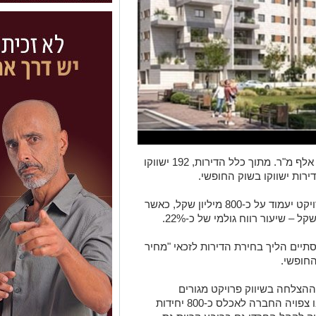
הפרויקט יוקם על שטח בנוי כולל של כ-37 אלף מ"ר. מתוך כלל הדירות, 192 ישווקו
בחברה מעריכים כי היקף ההכנסות מהפרויקט יעמוד על כ-800 מיליון שקל, כאשר
תיים הליך בחירת הדירות לזכאי "מחיר
החופשי.
 ההצלחה בשיווק פרויקט מגורים
משמעותי לציבור החרדי בביתר עילית, שבו צפויה החברה לאכלס כ-800 יחידות