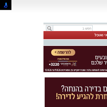
י ואוכל