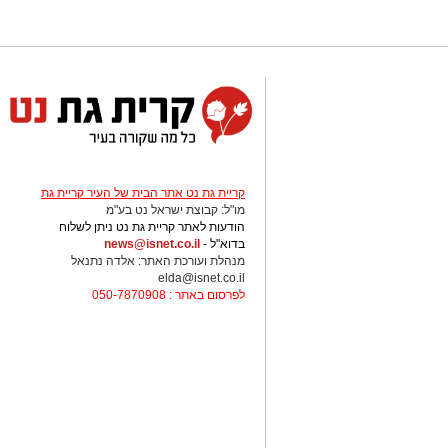
שיצטרפו להובלת הפעילות החינוכית והק
הבולטים בעיר.
לפרטים המלאים ולהגשת מועמדות ניתן
החברה העירונית:
להגשת מועמדות לחצו כאן
יש לכם מידע חשוב שטרם נחשף? צילו
בכתבה? נשמח שתשתפו אותנו
קריית גת נט אתר הבית של העיר קריית גת
מו"ל: קבוצת ישראל נט בע"מ
הודעות לאתר קריית גת נט ניתן לשלוח
בדוא"ל -
news@isnet.co.il
מנהלת ועורכת האתר: אלדה נתנאל
elda@isnet.co.il
לפרסום באתר : 050-7870908