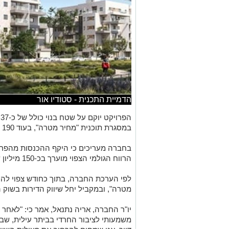
הדמיית התכנית - סטודיו אור
במסגרת תוכנית "מחיר מטרה", בעוד 190 דירות ישווקו בשוק החופשי.
הרווח הגולמי הצפוי מוערך בכ-150 מיליון שקל – שיעור רווח גולמי של כ-22%.
לפי הערכת החברה, בתוך כחודש צפוי להס
מטרה", ובמקביל יחל שיווק הדירות בשוק 
יו"ר החברה, אריה נתנאל, אמר כי: "לאחר