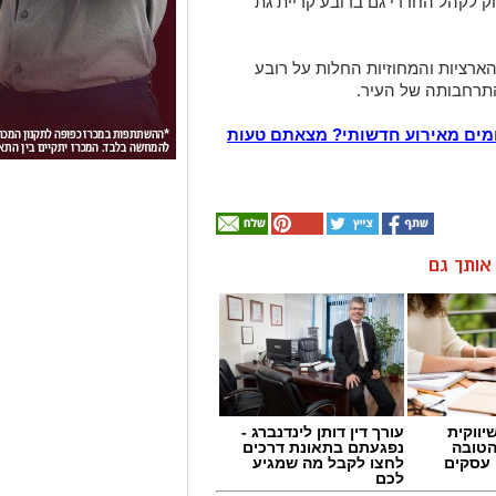
וק לקהל החרדי גם ברובע קריית גת
ארציות והמחוזיות החלות על רובע
תרחבותה של העיר.
מים מאירוע חדשותי? מצאתם טעות
ן אותך גם
יווקית
עורך דין דותן לינדנברג -
הטובה
נפגעתם בתאונת דרכים
 עסקים
לחצו לקבל מה שמגיע
לכם