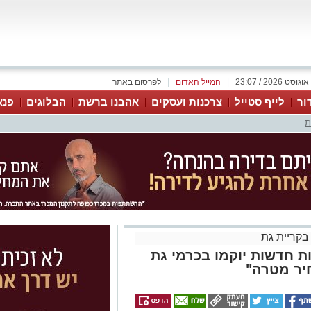
|
המייל האדום
|
לפרסום באתר
ור
לייף סטייל
צרכנות ועסקים
אהבנו ברשת
הבלוגים
פנא
ת
 בקריית גת
בנייה בדרך: 382 דירות חדשות יוקמו בכרמי גת
יר מטרה"