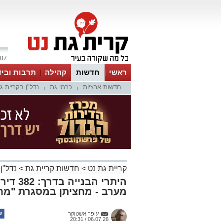
07 אוגוסט 2026 / 23:07
ראשי
חדשות
קהילה
תרבות וביד
חדשות ארציות
כרמי גת
נדל"ן בקריית ג
|
|
קריית גת נט
>
חדשות קריית גת
>
נדל"ן
היתרי ה
מערב - מחציתן במסגרת "מח
עופר אשטוקר
06.07.26 / 20:31