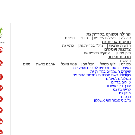
הילתית של אחד ממוסדות התרבות
 להיכנס לעמוד הדרושים של
קהילה וספורט בקריית גת
קהילה
פעילות עירונית
חינוך
ספורט
חדשות קריית גת
קבו
חדשות ארציות
נדל"ן בקריית גת
כרמי גת
מים מאירוע חדשותי? מצאתם טעות
צרכנות ועסקים
תוכן שיווקי
עסקים בקריית גת
תרבות ובידור
הופעות
ספורט
לייף סטייל
הבלוגים
פנאי ואוכל
אהבנו ברשת
נשים
נטיפס - רשת חברתית לטיפים והמלצות
שערים חשמליים בקריית גת
Netips -רשת חברתית לחכמת ההמונים
מסלולים לטיולים
טיולים בדרום
עורך דין באשדוד
קריית גת נט
חולון נט
פרסום
גלובוס סנטר חוף אשקלון