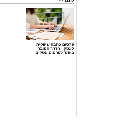
לחצו >>
גיוס
פרסום כתבה שיווקית
במסגרת התפקיד יידרש המועמד להוביל את
לעסק - הדרך הטובה
ביותר לפרסום עסקים
ולהוביל צוות מקצועי, לפתח תוכניות חינוכיו
ולעבוד מול קהלים מגוונים, תוך חיבור בין
בין דרישות התפקיד:
תואר אקדמי המוכר על ידי המועצה ל
ניסיון בפיתוח הדרכה ועמידה מול קהל
ניסיון ויכולת בניהול והובלת צוות.
יכולת לפיתוח והפקת פרויקטים מיוחדים
חשיבה עצמאית ורב־תחומית.
יחסי אנוש מצוינים, יוזמה ויצירתיות.
במוזיאון מציינים כי הם מחפשים מועמד או