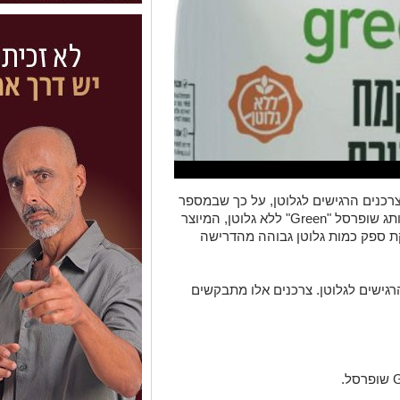
כנים הרגישים לגלוטן, על כך שבמספר
מצומצם של אריזות קמח תירס 500 גרם מותג שופרסל "Green" ללא גלוטן, המיוצר
קת ספק כמות גלוטן גבוהה מהדרישה
גישים לגלוטן. צרכנים אלו מתבקשים