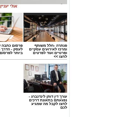
אולי יעניי
פנתרה -חלל משותף
פרסום כתבה ש
ומרכז לאירועים עסקיים
לעסק - הדרך 
ופרטיים ועוד לפרטים
ביותר לפרסום
לחצו >>
עורך דין דותן לינדנברג -
נפגעתם בתאונת דרכים
קרדיט תמונה magnific
לחצו לקבל מה שמגיע
לכם
מה זה בעצם אומר ולמה ז