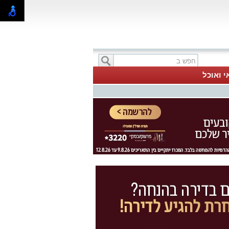
י ואוכל