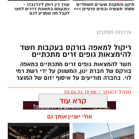
תיקון והתקנת שערים חשמליים
עורך דין דותן לינדנברג -
מסחר תעשיה ובתים פרטיים >>>
נפגעתם בתאונת דרכים לחצו
לקבל מה שמגיע לכם
צרכנות ועסקים
קרדיט תמונה magnific
ריקול למאפה בורקס בעקבות חשד
להימצאות גופים זרים מתכתיים
חשד להמצאות גופים זרים מתכתיים במאפה
מה זה בעצם אומר ולמה זה משנה
בורקס של חברת ינון, המשווק על ידי רשת רמי
לוי. בחברה מודיעים על איסוף יזום של המוצר
כרטיס אשראי חוץ בנקאי
הוא כרטיס שמונפק
ישירות על ידי חברת כרטיסי האשראי, ולא כחלק
מנהל האתר / 19:08 28.06.26
מחבילת השירותים של הבנק שבו מתנהל החשבון
שלכם. בשימוש היומיומי, בסופר, בתחנת הדלק או
קרא עוד
באתרי קניות, אין שום הבדל. ההבדל האמיתי הוא
בתנאים: מי קובע את דמי הכרטיס, את מסגרת
אולי יעניין אותך גם
האשראי ואת ההטבות.