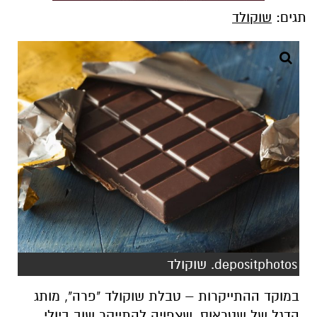
תגים:
שוקולד
depositphotos. שוקולד
במוקד ההתייקרות – טבלת שוקולד "פרה", מותג
הדגל של שטראוס, שצפויה להתייקר שוב ביולי