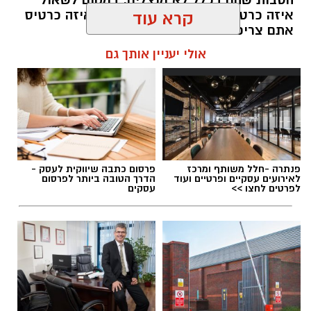
הטבות שהם בכלל לא מנצלים. במקום לשאול
איזה כרטיס נתנו לכם, שווה לשאול איזה כרטיס
קרא עוד
אתם צריכים.
אולי יעניין אותך גם
תוכן שיווקי / 09:26 05.08.26
תגים:
כרטיס אשראי
פנתרה -חלל משותף ומרכז
פרסום כתבה שיווקית לעסק -
לאירועים עסקיים ופרטיים ועוד
הדרך הטובה ביותר לפרסום
לפרטים לחצו >>
עסקים