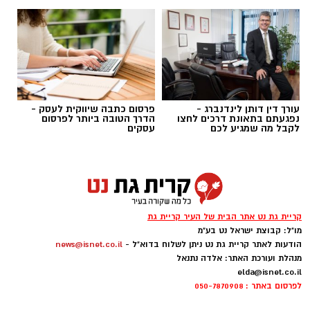
עורך דין דותן לינדנברג -
פרסום כתבה שיווקית לעסק -
נפגעתם בתאונת דרכים לחצו
הדרך הטובה ביותר לפרסום
לקבל מה שמגיע לכם
עסקים
נוער באקדמיה - אילוסטרציה AI
עיריית קריית גת, בשיתוף אוניברסיטת תל אביב
לנוער, מזמינה את תלמידי ותלמידות העיר העולים
קריית גת נט אתר הבית של העיר קריית גת
מו"ל: קבוצת ישראל נט בע"מ
בשנה הקרובה לכיתות ט' ו-י' להשתתף ביום פתוח
הודעות לאתר קריית גת נט ניתן לשלוח בדוא"ל -
news@isnet.co.il
ולהיחשף למגוון המסלולים האקדמיים המיועדים
מנהלת ועורכת האתר: אלדה נתנאל
לבני נוער.
elda@isnet.co.il
לפרסום באתר : 050-7870908
במסגרת שיתוף הפעולה בין העירייה לאוניברסיטה,