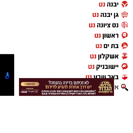
2026
, בשעה
18:00
, ב
אשכול פיס
בקריית גת.
לפרטים נוספים ניתן להיכנס לאתר תוכנית
אוניברסיטת תל אביב לנוער או ליצור קשר בטלפון
.
03-6408469
יש לכם מידע חשוב שטרם נחשף? צילומים מאירוע
חדשותי? מצאתם טעות בכתבה? נשמח שתשתפו
אותנו
נטיפס - רשת חברתית לטיפים והמלצות
שערים חשמליים בקריית גת
Netips -רשת חברתית לחכמת ההמונים
מסלולים לטיולים
טיולים בדרום