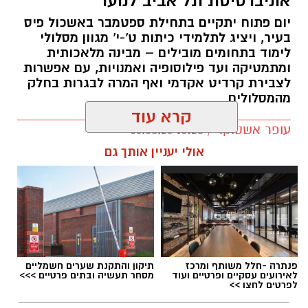
אוניברסיטת תל אביב לנוער
יום פתוח יתקיים בתחילת ספטמבר באשכול פיס
בעיר, ויציג לתלמידי כיתות ט'-י' מגוון מסלולי
לימוד בתחומים מובילים – מבינה מלאכותית
ומתמטיקה ועד פילוסופיה ואמנויות, עם אפשרות
לצבירת קרדיט אקדמי ואף המרה לבגרות בחלק
מהמסלולים
קרא עוד
עופר אשטוקר / 10:23 06.08.26
אולי יעניין אותך גם
תגים:
המסלולים האקדמיים לנוער בקריית גת
פנתרה -חלל משותף ומרכז
תיקון והתקנת שערים חשמליים
לאירועים עסקיים ופרטיים ועוד
מסחר תעשיה ובתים פרטיים >>>
לפרטים לחצו >>