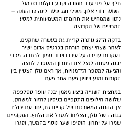
חלף על פני עבד חמודה וקבע בקלות 0:1 מול
השוער דודי אלון. משלי חגג שער ליגה 13 העונה –
נתון שממחיש את תרומתו המשמעותית למסע
המרשים של הקבוצה.
בדקה ה־27 נותרה קריית גת בעשרה שחקנים,
לאחר שצחי יצחק הורחק בכרטיס אדום ישיר
בעקבות עבירה על עידו דוידוב סמוך לרחבה. מכבי
יבנה ניסתה לנצל את היתרון המספרי, לחצה
והגיעה למספר הזדמנויות, אך ראם גולן הצטיין בין
הקורות ומנע שוויון פעם אחר פעם.
במחצית השנייה ביצע מאמן יבנה עופר טסלפפה
שלושה חילופים התקפיים בניסיון לחזור למשחק,
אך ההגנה המאורגנת של קריית גת, יחד עם יכולת
גבוהה של גולן, הצליחו לנטרל את הלחץ. המקומיים
שמרו על יתרון, הוסיפו שער נוסף בהמשך, וסגרו