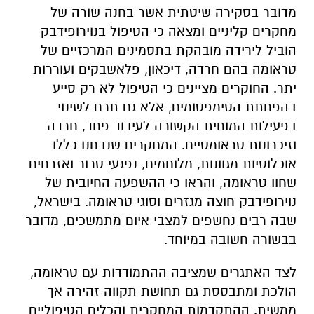
מדובר בסקירה שיטתית אשר בחנה שורה של
מחקרים קליניים ומצאה כי הטיפול בנוירופידבק
הוביל לירידה מובהקת בתסמינים המרכזיים של
טראומה בהם חרדה, דיכאון, פלאשבקים ועוררות
יתר. החוקרים מציינים כי הטיפול לא רק סייע
בהפחתת הסימפטומים, אלא גם תרם לשינוי
בפעילות המוחית הקשורה לעיבוד פחד, חרדה
וזיכרונות טראומטיים. המחקרים שנבחנו כללו
אוכלוסיות מגוונות, מלוחמים, נפגעי טרור ואזרחים
שחוו טראומה, והראו כי ההשפעה החיובית של
נוירופידבק חוצה מגזרים וסוגי טראומה. בישראל,
שבה רבים נחשפים למצבי איום מתמשכים, מדובר
בבשורה חשובה במיוחד.
לצד האתגרים שמציבה ההתמודדות עם טראומה,
הולכת ומתבססת גם תחושת תקווה זהירה אך
ממשית. ההתקדמות המחקרית והכלים הטיפוליים