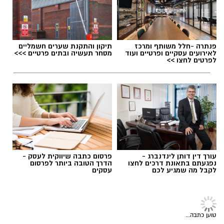
24 באוגוסט, יום שני, בשעות 9:00-12:00 הורים
וילדים
24 באוגוסט, יום שני, בשעות 16:30-19:30 הורים
וילדים
תגים:
מטר המטאורים
26 באוגוסט, יום רביעי, בשעות 9:00-12:00 מבוגרים
פנתרה -חלל משותף ומרכז
תיקון והתקנת שערים חשמליים
(גילאי 16+)
לאירועים עסקיים ופרטיים ועוד
מסחר תעשיה ובתים פרטיים >>>
כשהשמש שוקעת והשמיים מתכסים באלפי כוכבים,
לפרטים לחצו >>
27 באוגוסט, יום חמישי, בשעות 16:30-19:30 הורים
הטבע מציג את אחד המופעים המרהיבים של
וילדים
השנה - מטר הפרסאידים. זו ההזדמנות לעצור
לרגע, להתרחק מאורות העיר, להרים את המבט אל
השמיים ולגלות עולם שלם של כוכבים, כוכבי לכת,
ערפיליות וסיפורי חלל.
לפרטים נוספים
והרשמה:
https://bit.ly/summer26ecoocean
מטר הפרסאידים, מתרחש כתוצאה ממפגש כדור
עורך דין דותן לינדנברג -
פרסום כתבה שיווקית לעסק -
הארץ עם השובל של כוכב השביט סוויפט-טאטל,
נפגעתם בתאונת דרכים לחצו
הדרך הטובה ביותר לפרסום
לקבל מה שמגיע לכם
עסקים
הוא נחשב כמטר גדול במיוחד שבו ניתן לראות
מטאורים רבים בלי שימוש באמצעי ראייה. בשיא
לייף סטייל