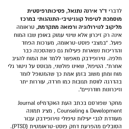
לדברי
ד"ר אירנה נתנאל, פסיכותרפיסטית
מוסמכת לטיפול קוגניטיבי-התנהגותי במרכז
מליקוב לנוירולוגיה ורפואה מתקדמת,
טראומה
אינה רק זיכרון אלא שינוי עמוק באופן שבו המוח
פועל. "במצבי פוסט-טראומה, מערכות הפחד
והדריכות נשארות פעילות גם כשהסכנה כבר
חלפה. נוירופידבק מאפשר ללמד את המוח להגיב
אחרת". הטיפול, שאינו פולשני, מבוסס על ניטור גלי
מוח ומתן משוב בזמן אמת כך שהמטופל לומד
בהדרגה לווסת תגובות כמו חרדה, עוררות יתר
וזיכרונות חודרניים".
מחקר שפורסם בכתב העת האקדמיJournal of
Counseling & Development , מציג תמונה
מעודדת לגבי יעילות טיפולי נוירופידבק עבור
הסובלים מהפרעת דחק פוסט-טראומטית (PTSD).