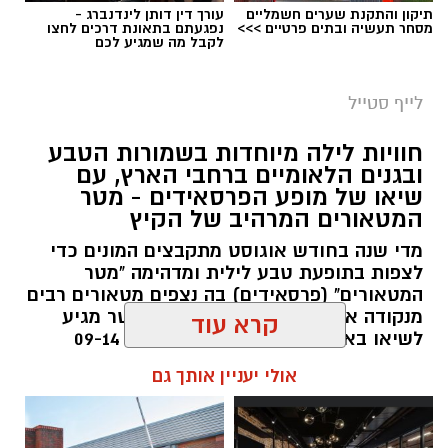
תיקון והתקנת שערים חשמליים
עורך דין דותן לינדנברג -
מסחר תעשיה ובתים פרטיים >>>
נפגעתם בתאונת דרכים לחצו
לקבל מה שמגיע לכם
סיורי משפחות- צילום מיקה וולוב, אקואושן
לייף סטייל
במהלך הפעילות יכירו המשתתפים את הטבע
חוויות לילה מיוחדות בשמורות הטבע
הייחודי של אזור שפך נחל אלכסנדר, את בעלי
ובגנים הלאומיים ברחבי הארץ, עם
שיאו של מופע הפרסאידים - מטר
החיים והצמחים המאפיינים אותו ואת המערכת
המטאורים המרהיב של הקיץ
האקולוגית המקומית. בהמשך יגיעו למרכז החינוך
מדי שנה בחודש אוגוסט מתקבצים המונים כדי
הימי "מגלים" של אקואושן, שם יוכלו להתבונן בדגם
לצפות בתופעת טבע לילית ומדהימה "מטר
חי של חוף סלעי בישראל ולהכיר מקרוב את בעלי
המטאורים" (פרסאידים) בה נצפים מטאורים רבים
החיים הימיים החיים בו. במהלך הסיור ייחשפו גם
מנקודה אחת בשמי הלילה. השנה המטר מגיע
לאתגרים המשפיעים על הסביבה הימית, ובהם
לשיאו באמצע אוגוסט בין התאריכים 09-14
פסולת ובעיקר פלסטיק, וילמדו באופן חווייתי כיצד
באוגוסט 2026.
קרא עוד
ניתן לשמור על הים ולסייע בהגנה עליו.
אלדה נתנאל / 12:27 28.07.26
אולי יעניין אותך גם
מועדי הסיורים: