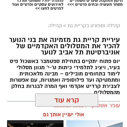
תיקון והתקנת שערים חשמליים
פנתרה -חלל משותף ומרכז
מסחר תעשיה ובתים פרטיים >>>
לאירועים עסקיים ופרטיים ועוד
לפרטים לחצו >>
קהילה וספורט בקריית גת
>
קהילה
עיריית קריית גת מזמינה את בני הנוער
להכיר את המסלולים האקדמיים של
אוניברסיטת תל אביב לנוער
יום פתוח יתקיים בתחילת ספטמבר באשכול פיס
בעיר, ויציג לתלמידי כיתות ט'-י' מגוון מסלולי
לימוד בתחומים מובילים – מבינה מלאכותית
ומתמטיקה ועד פילוסופיה ואמנויות, עם אפשרות
לצבירת קרדיט אקדמי ואף המרה לבגרות בחלק
מהמסלולים
קרא עוד
עופר אשטוקר / 10:23 06.08.26
אולי יעניין אותך גם