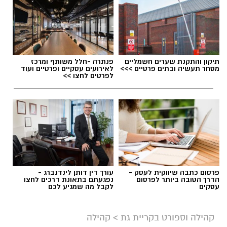
תגים:
המסלולים האקדמיים לנוער בקריית גת
תיקון והתקנת שערים חשמליים
פנתרה -חלל משותף ומרכז
מסחר תעשיה ובתים פרטיים >>>
לאירועים עסקיים ופרטיים ועוד
לפרטים לחצו >>
פרסום כתבה שיווקית לעסק -
עורך דין דותן לינדנברג -
הדרך הטובה ביותר לפרסום
נפגעתם בתאונת דרכים לחצו
עסקים
לקבל מה שמגיע לכם
נוער באקדמיה - אילוסטרציה AI
קהילה וספורט בקריית גת
>
קהילה