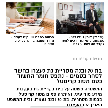
עורך דין דותן לינדנברג -
פרסום כתבה שיווקית לעסק -
נפגעתם בתאונת דרכים לחצו
הדרך הטובה ביותר לפרסום
לקבל מה שמגיע לכם
עסקים
חדשות קריית גת
בת 70 ובנה מקריית גת נעצרו בחשד
צילום: עיריית קריית גת
לסחר בסמים - נתפס חומר החשוד
כסם מסוג קריסטל
עבודות השדרוג בציר מלכי ישראל בקריית גת
המשטרה פשטה על בית בקריית גת בעקבות
נמצאות בעיצומן, והבוקר (חמישי) סייר במקום ראש
מידע מודיעיני, ואיתרה סמים מסוג קריסטל
העיר, כפיר סויסה, כדי לעמוד מקרוב על קצב
בכמות מסחרית. בת 70 ובנה נעצרו, ובית המשפט
האריך את מעצרם
התקדמות הפרויקט.