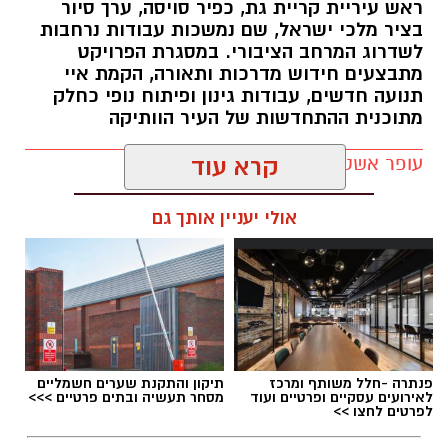
ראש עיריית קריית גת, כפיר סויסה, ערך סיור
בציר מלכי ישראל, שם נמשכות עבודות נרחבות
לשדרוג המרחב הציבורי. במסגרת הפרויקט
מתבצעים חידוש מדרכות ותאורה, הקמת איי
תנועה חדשים, עבודות גינון ופיתוח נופי כחלק
מתוכנית ההתחדשות של העיר הוותיקה
עופר אשטוקר / 12:46 06.08.26
קרא עוד
אולי יעניין אותך גם
תגים:
עיריית קריית גת
,
מלכי ישראל בקריית גת
פנתרה -חלל משותף ומרכז
תיקון והתקנת שערים חשמליים
לאירועים עסקיים ופרטיים ועוד
מסחר תעשיה ובתים פרטיים >>>
לפרטים לחצו >>