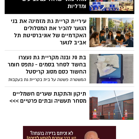
ומדליות
20 מתעמלות מנבחרת רשת המתנ”סים
עיריית קריית גת מזמינה את בני
העירונית ייצגו את קריית גת באליפות ישראל
באשדוד, זכו בגביעי זהב, ארד ועשרות
הנוער להכיר את המסלולים
מדליות נוספות. שתי מתעמלות אף העפילו
האקדמיים של אוניברסיטת תל
לדרגה התחרותית באליפות ישראל בירושלים
אביב לנוער
– הישג מקצועי משמעותי לנבחרת
יום פתוח יתקיים בתחילת ספטמבר באשכול
בת 70 ובנה מקריית גת נעצרו
פיס בעיר, ויציג לתלמידי כיתות ט'-י' מגוון
מסלולי לימוד בתחומים מובילים – מבינה
בחשד לסחר בסמים - נתפס חומר
מלאכותית ומתמטיקה ועד פילוסופיה
החשוד כסם מסוג קריסטל
ואמנויות, עם אפשרות לצבירת קרדיט אקדמי
המשטרה פשטה על בית בקריית גת בעקבות
ואף המרה לבגרות בחלק מהמסלולים
מידע מודיעיני, ואיתרה סמים מסוג קריסטל
בכמות מסחרית. בת 70 ובנה נעצרו, ובית
תיקון והתקנת שערים חשמליים
המשפט האריך את מעצרם
מסחר תעשיה ובתים פרטיים >>>