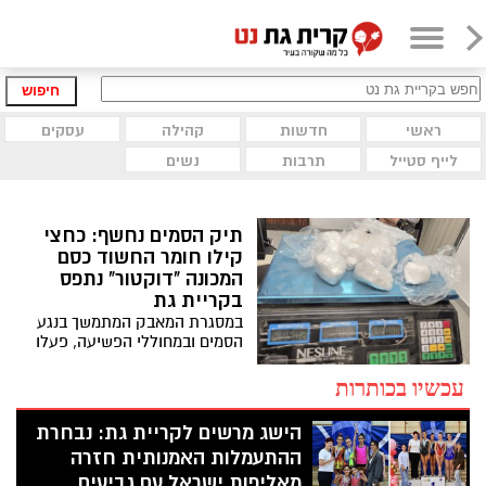
חיפוש
ראשי
חדשות
קהילה
עסקים
לייף סטייל
תרבות
נשים
תיק הסמים נחשף: כחצי
קילו חומר החשוד כסם
המכונה "דוקטור" נתפס
בקריית גת
במסגרת המאבק המתמשך בנגע
הסמים ובמחוללי הפשיעה, פעלו
בלשי תחנת קריית גת בעקבות
דיווח שהתקבל אודות חשוד
עכשיו בכותרות
המעורב על פי החשד בסחר
בסמים מביתו
הישג מרשים לקריית גת: נבחרת
ההתעמלות האמנותית חזרה
מאליפות ישראל עם גביעים