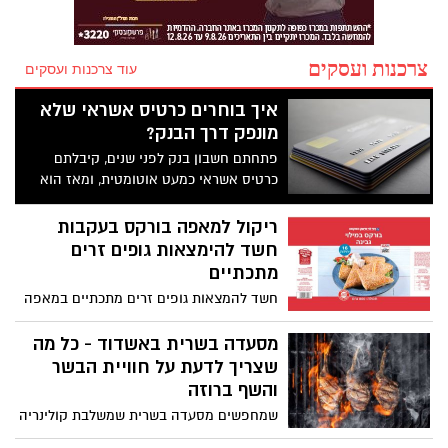
צרכנות ועסקים
עוד צרכנות ועסקים
איך בוחרים כרטיס אשראי שלא
מונפק דרך הבנק?
פתחתם חשבון בנק לפני שנים, קיבלתם
כרטיס אשראי כמעט אוטומטית, ומאז הוא
מתחדש מעצמו בלי שתשימו לב. אבל מתי
בפעם האחרונה בדקתם אם התנאים שלו
ריקול למאפה בורקס בעקבות
באמת מתאימים לכם? לא מעט משקי בית
חשד להימצאות גופים זרים
בישראל מגלים שהם משלמים דמי כרטיס
מתכתיים
קבועים על הטבות שהם בכלל לא מנצלים.
חשד להמצאות גופים זרים מתכתיים במאפה
במקום לשאול איזה כרטיס נתנו לכם, שווה
בורקס של חברת ינון, המשווק על ידי רשת
לשאול איזה כרטיס אתם צריכים.
רמי לוי. בחברה מודיעים על איסוף יזום של
מסעדה בשרית באשדוד - כל מה
המוצר
שצריך לדעת על חוויית הבשר
והשף ברוזה
שמחפשים מסעדה בשרית שמשלבת קולינריה
ברמה גבוהה עם אווירה מיוחדת וכשרות