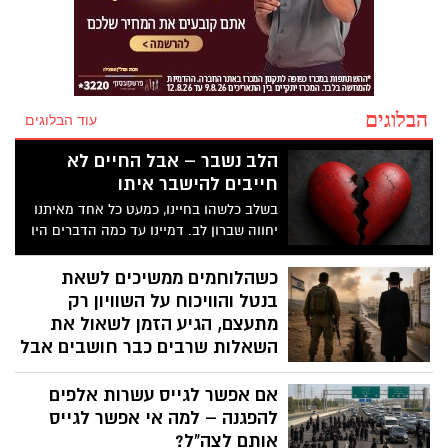
הבלוגים
עוד הבלוגים
הלב נשבר – אבל החיים לא
חייבים להישבר איתו
בשלב כלשהו בחיינו, כמעט כל אחד מאיתנו
יחווה שברון לב. דמיינו עד כמה הדברים היו
יכולים להיות שונים אילו היינו מעניקים יותר
תשומת לב לכאב הרגשי הייחודי הזה.
כשהלוחמים ממשיכים לשאת
הפסיכולוג גיא וינץ' מסביר כי ההחלמה
בנטל והוויכוח על השוויון רק
משברון לב מתחילה בהחלטה מודעת להילחם
מתעצם, הגיע הזמן לשאול את
בדחף הטבעי שלנו לייפות את העבר ולחפש
השאלות שרבים כבר חושבים אבל
תשובות שפשוט אינן קיימות. הוא מציע ארגז
חוששים לומר בקול
כלים מעשי שיעזור לנו, בהדרגה, להשתחרר
אם אפשר לגייס עשרות אלפים
בשנים האחרונות, וביתר שאת מאז 7
מהכאב ולהמשיך הלאה. הלב שלנו אולי נשבר
להפגנה – למה אי אפשר לגייס
באוקטובר, אני מרגישה שיותר ויותר ישראלים
לפעמים, אבל אנחנו לא חייבים להישבר יחד
מסתובבים עם שאלות קשות שהם כבר
אותם לצה"ל?
איתו.