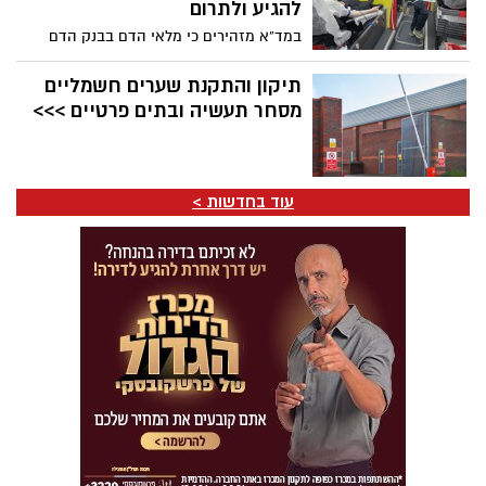
להגיע ולתרום
במד”א מזהירים כי מלאי הדם בבנק הדם
הלאומי נמצא ברמה נמוכה ומדאיגה, בעוד
הצורך במנות דם עבור חולי סרטן, יולדות,
תיקון והתקנת שערים חשמליים
פצועי תאונות דרכים, פצועי צה”ל ומטופלים
מסחר תעשיה ובתים פרטיים >>>
נוספים נמשך ללא הפסקה
עוד בחדשות >