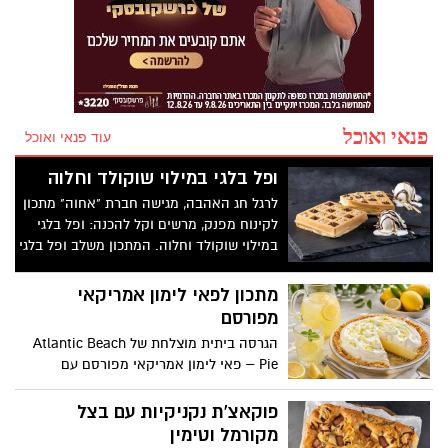
פנאי ואוכל
עוד פנאי ואוכל
ופל בלגי במילוי שוקולד וחלוה
לרגל חג האהבה, מגישה חברת "אחוה" מתכון
לקינוח מפנק, מרשים וקל להכנה: ופל בלגי
במילוי שוקולד וחלוה. המתכון משלב ופל בלגי
חם ואוורירי עם מילוי עשיר של ממרח חלוה
וממרח טחינה בטעם שוקולד ללא תוספת
מתכון לפאי לימון אמריקאי
סוכר של אחוה, היוצרים שילוב טעמים מענג
מפורסם
בין מתיקות השוקולד לעומק הטעם הייחודי
הגרסה ביתית מוצלחת של Atlantic Beach
של החלוה. המתכון פשוט ומהיר להכנה, אינו
Pie – פאי לימון אמריקאי מפורסם עם
דורש מיומנות מיוחדת ומתאים לכל מי
תחתית מלוחה-מתוקה מקרקרים, קרם לימון
שמעוניין להפתיע את בן או בת הזוג במחווה
עשיר וקצפת. זהו אחד הקינוחים האהובים
פוקאצ'ת נקניקיות עם בצל
מתוקה ומיוחדת. בין אם מדובר בארוחת בוקר
ביותר של הקיץ
מקורמל וטימין
מפנקת, קינוח לארוחה רומנטית או פינוק זוגי