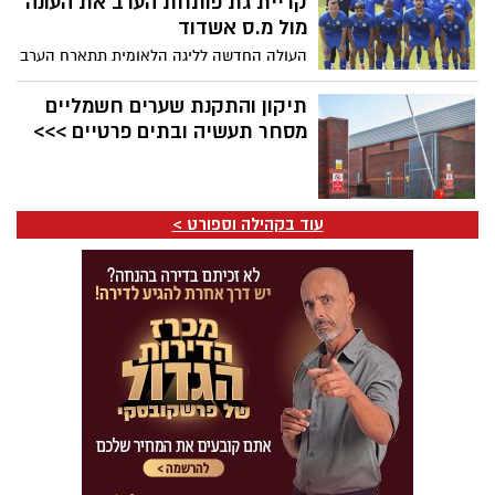
קריית גת פותחת הערב את העונה
בהשתתפות ליאור נרקיס, נסרין קדרי ודוד
מול מ.ס אשדוד
חיים
העולה החדשה לליגה הלאומית תתארח הערב
(חמישי, 20:00) באצטדיון הי”א במסגרת
המחזור הראשון של גביע הטוטו. בקריית גת
תיקון והתקנת שערים חשמליים
מקווים לפתוח את העונה ברגל ימין מול אחת
מסחר תעשיה ובתים פרטיים >>>
המועמדות הבכירות לעלייה לליגת העל
עוד בקהילה וספורט >