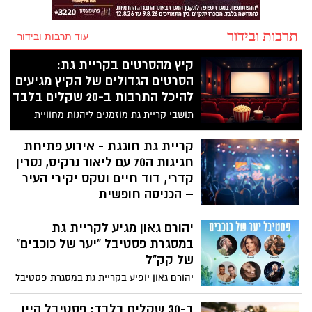
תרבות ובידור
עוד תרבות ובידור
קיץ מהסרטים בקריית גת:
הסרטים הגדולים של הקיץ מגיעים
להיכל התרבות ב-20 שקלים בלבד
תושבי קריית גת מוזמנים ליהנות מחוויית
קולנוע קיצית לכל המשפחה במסגרת אירועי
“קיץ מהסרטים”, עם הקרנות של מגוון
קריית גת חוגגת - אירוע פתיחת
מהסרטים האהובים, המדוברים והמצליחים
חגיגות ה70 עם ליאור נרקיס, נסרין
של העונה
קדרי, דוד חיים וטקס יקירי העיר
– הכניסה חופשית
עיריית קריית גת מזמינה את הציבור לערב
יהורם גאון מגיע לקריית גת
חגיגי ומיוחד במסגרת חגיגות העיר, שייערך
ביום רביעי, 6 באוגוסט, החל מהשעה 19:00
במסגרת פסטיבל "יער של כוכבים"
בתכנית עשירה לכל המשפחה.
של קק"ל
יהורם גאון יופיע בקריית גת במסגרת פסטיבל
"יער של כוכבים" של הקרן הקימת לישראל,
שייערך השנה בין 26 ביולי ל-13 באוגוסט 2026
ב-30 שקלים בלבד: פסטיבל היין