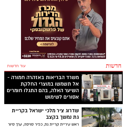
חדשות
עוד חדשות
משרד הבריאות באזהרה חמורה -
אל תשמשו במוצרי החלקת
השיער האלה, בהם התגלו חומרים
אסורים לשימוש
לאחר בדיקות מעבדה שבוצעו למוצרים
שדרוג ציר מלכי ישראל בקריית
שנתפסו בתשעה סניפי רשת "מרכז
ההחלקות", מזהיר משרד הבריאות מפני
גת נמשך בקצב
שימוש במוצרי החלקה ושמפו שאינם רשומים
ראש עיריית קריית גת, כפיר סויסה, ערך סיור