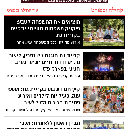
קהילה וספורט
עוד קהילה וספורט
מוציאים את המשפחה לטבע:
פיקניק משפחות חווייתי יתקיים
בקריית גת
אירוע קהילתי לכל המשפחה יציע אחר
הצהריים של פעילות בטבע, משימות מגבשות,
תחרות משפחתית, כיבוד והפתעות.
קריית גת חוגגת 70: נסרין, ליאור
המשתתפים מתבקשים להצטייד במחצלת
נרקיס והדוד חיים יופיעו בערב
ולהירשם מראש – כאשר כל משתתף מחויב
חגיגי בפארק פ"ז
בכרטיס כניסה אישי
עיריית קריית גת תציין ביום חמישי את חגיגות
ה־70 לעיר באירוע מרכזי עם הופעות של
נסרין, ליאור נרקיס והדוד חיים, לצד טקס
קיץ חם השבוע בקריית גת: מופעי
יקירי העיר, מתחמי פעילות ודוכנים. הכניסה
ענק, פעילויות לילדים ואירוע
ללא תשלום, אך מותנית בהרשמה מראש
פתיחת חגיגות ה־70 לעיר
שבוע עמוס באירועי קיץ מחכה לתושבי קריית
גת, עם מגוון פעילויות לכל המשפחה, סדנאות
לילדים, מופע סטנדאפ, כנס מקצועי לאימהות
מבחן ראשון ללאומית: מכבי
ואירוע השיא – פתיחת חגיגות ה־70 לעיר