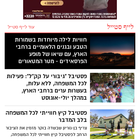
לייף סטייל
עוד לייף סטייל
חוויות לילה מיוחדות בשמורות
הטבע ובגנים הלאומיים ברחבי
הארץ, עם שיאו של מופע
הפרסאידים - מטר המטאורים
המרהיב של הקיץ
פסטיבל "גיבורי על קק"ל": פעילות
מדי שנה בחודש אוגוסט מתקבצים המונים
לכל המשפחה, ללא עלות,
כדי לצפות בתופעת טבע לילית ומדהימה
"מטר המטאורים" (פרסאידים) בה נצפים
בעשרות ערים ברחבי הארץ,
מטאורים רבים מנקודה אחת בשמי הלילה.
במהלך יולי-אוגוסט
השנה המטר מגיע לשיאו באמצע אוגוסט בין
קרן קימת לישראל תקיים במהלך הקיץ את
התאריכים 09-14 באוגוסט 2026.
פסטיבל קיץ חווייתי לכל המשפחה
פסטיבל "גיבורי על קק"ל", פעילות לכל
המשפחה שתתקיים בעשרות ערים ורשויות
בלב המדבר
מקומיות ברחבי הארץ. האירועים יתקיימו
צריף בן-גוריון שבשדה בוקר מזמין את הציבור
ללא עלות, בהרשמה מראש בלבד, ויציעו
הרחב לפסטיבל קיץ חווייתי לכל המשפחה,
לילדים ולהורים פעילות סביב עולמות הטבע,