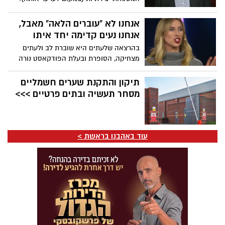
אנחנו לא "עוברים הלאה" מאבל,
אנחנו נעים קדימה יחד איתו
בהרצאה שלעתים היא שוברת לב ולעתים
מצחיקה, הסופרת ובעלת הפודקאסט נורה
מקלנרי חולקת את חכמת החיים שלה. הגישה
הכנה שלה למשהו שעתיד, אם נודה בזה,
תיקון והתקנת שערים חשמליים
להשפיע על כונלו, היא משחררת כמו שהיא
מסחר תעשיה ובתים פרטיים >>>
קורעת לב. באופן מלא השראה היא מעודדת
אותנו להתאים את איך שאנחנו מתייחסים
לאבל. "אדם אבל הולך לצחוק שוב ולחייך
שוב", היא אומרת. "הם הולכים לנוע קדימה,
עוד באהבנו בראשת >
אבל זה לא אומר שהם התקדמו הלאה".