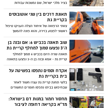
כחוק. בחלק מהמוצרים נמצאה חומצה
בציר מלכי ישראל, שם נמשכות עבודות
גליאוקסילית האסורה לשימוש בהחלקות
נרחבות לשדרוג המרחב הציבורי. במסגרת
שיער, ובמוצרים נוספים התגלה פורמאלדהיד
הפרויקט מתבצעים חידוש מדרכות ותאורה,
תאונת דרכים בין שני אוטובוסים
- חומר המוגדר כמסרטן
הקמת איי תנועה חדשים, עבודות גינון ופיתוח
בקריית גת
נופי כחלק מתוכנית ההתחדשות של העיר
צוותי הרפואה של איחוד הצלה העניקו טיפול
הוותיקה
ראשוני לפצוע בזירה, והוא פונה להמשך
טיפול רפואי כשמצבו מוגדר קל
שוב תאונה בכביש 6: אם ובנה בן
ה־3 נפצעו סמוך למחלף קריית גת
תאונה שניה היום בכביש 6 סמוך למחלף
קריית גת - אמא ובנה בן ה-3 נפצעו בתאונה
וטופלו על ידי צוותי ההצלה
אקדח וסמים נתפסו בפשיטה על
בית בקריית גת
בלשי תחנת קריית גת עצרו חשוד לאחר
שבחיפוש בביתו נתפסו חומרים החשודים
כסמים ואקדח איירסופט
מחסור חמור במנות דם בישראל:
מד”א בקריאה דחופה לציבור