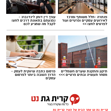
פנתרה -חלל משותף ומרכז
עורך דין דותן לינדנברג -
לאירועים עסקיים ופרטיים ועוד
נפגעתם בתאונת דרכים לחצו
לפרטים לחצו >>
לקבל מה שמגיע לכם
תיקון והתקנת שערים חשמליים
פרסום כתבה שיווקית לעסק -
מסחר תעשיה ובתים פרטיים >>>
הדרך הטובה ביותר לפרסום
עסקים
גיוס
במסגרת התפקיד יידרש המועמד להוביל את תחום
החינוך וההדרכה במוזיאון, לנהל ולהוביל צוות
מקצועי, לפתח תוכניות חינוכיות, ליצור אירועי תוכן
קריית גת נט אתר הבית של העיר קריית גת