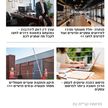
"המאבק בנגע הסמים הוא יעד מרכזי בפעילות
התחנה. שוטרי ובלשי התחנה פועלים באופן יזום,
תגים:
עיריית קריית גת
,
מלכי ישראל בקריית גת
נחוש ובלתי מתפשר נגד גורמים עברייניים
המעורבים בהפצת סמים. נמשיך לפעול בכל הכלים
העומדים לרשותנו כדי לאתר חשודים, לסכל עבירות
פנתרה -חלל משותף ומרכז
עורך דין דותן לינדנברג -
לאירועים עסקיים ופרטיים ועוד
נפגעתם בתאונת דרכים לחצו
ולשמור על ביטחונם ואיכות חייהם של תושבי
לפרטים לחצו >>
לקבל מה שמגיע לכם
העיר".
פרסום כתבה שיווקית לעסק -
תיקון והתקנת שערים חשמליים
הדרך הטובה ביותר לפרסום
מסחר תעשיה ובתים פרטיים >>>
עסקים
חדשות קריית גת