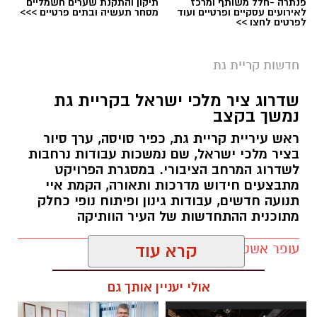
פנתרה -חלל משותף ומרכז
תיקון והתקנת שערים חשמליים
לאירועים עסקיים ופרטיים ועוד
מסחר תעשיה ובתים פרטיים >>>
לפרטים לחצו >>
חדשות קריית גת
צילום: דוברות המשטרה
שדרוג ציר מלכי ישראל בקריית גת
במהלך פעילות יזומה שביצעו הבלשים, נערך
נמשך בקצב
חיפוש בביתו של החשוד. במהלך החיפוש אותר
ראש עיריית קריית גת, כפיר סויסה, ערך סיור
תיק ובתוכו חומרים החשודים כסמים מסוכנים
בציר מלכי ישראל, שם נמשכות עבודות נרחבות
מסוגים שונים, בהם כ-500 גרם חומר החשוד כסם
לשדרוג המרחב הציבורי. במסגרת הפרויקט
סינתטי המכונה "דוקטור", חומר החשוד כסם מסוג
מתבצעים חידוש מדרכות ותאורה, הקמת איי
אקסטזי וחומר החשוד כסם מסוג קנאביס.
תנועה חדשים, עבודות גינון ופיתוח נופי כחלק
מתוכנית ההתחדשות של העיר הוותיקה
במהלך הפעילות אותר בבית חשוד נוסף, ושני
עופר אשטוקר / 12:46 06.08.26
קרא עוד
החשודים נעצרו והועברו להמשך חקירה בתחנת
קריית גת.
אולי יעניין אותך גם
מפקד תחנת קריית גת, סנ"צ שי אללי, מסר: