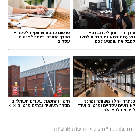
תגים:
דרושים באשדוד
עורך דין דותן לינדנברג -
פרסום כתבה שיווקית לעסק -
נפגעתם בתאונת דרכים לחצו
הדרך הטובה ביותר לפרסום
לקבל מה שמגיע לכם
עסקים
פנתרה -חלל משותף ומרכז
תיקון והתקנת שערים חשמליים
לאירועים עסקיים ופרטיים ועוד
מסחר תעשיה ובתים פרטיים >>>
לפרטים לחצו >>
גיוס
במסגרת התפקיד יידרש המועמד להוביל את תחום
חדשות קריית גת
>
חדשות ארציות
החינוך וההדרכה במוזיאון, לנהל ולהוביל צוות