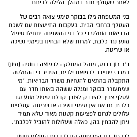
לאחר שעטלף חדר במהלך הלילה לביתם.
בני המשפחה גילו בבוקר סימני צואה רבים של
העטלף ברחבי הבית. בעקבות התייעצות עם לשכת
הבריאות הוחלט כי כל בני המשפחה יתחילו טיפול
מונע נגד כלבת, למרות שלא הבחינו בסימני נשיכה
או שריטה.
ד"ר רון ברנט, מנהל המחלקה לרפואה דחופה (מיון)
במרכז שניידר לרפואת ילדים, הסביר כי ההחלטה
התקבלה בהתאם להנחיות משרד הבריאות. "מי
שמתעורר בבוקר ומגלה ששהה באותו חדר עם
עטלף צריך להיבדק לצורך קבלת טיפול מונע נגד
כלבת, גם אם אין סימני נשיכה או שריטה. עטלפים
עלולים לגרום לפציעות קטנות מאוד שלא תמיד
ניתן להבחין בהן, כאלה שעלולות להוביל לכלבת".
לדבריו, בני המשפחה קיבלו בבית החולים חיסון