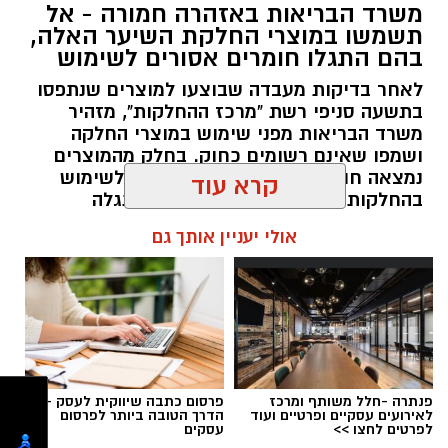
משרד הבריאות באזהרה חמורה - אל
מקצועי, לפתח תוכניות חינוכיות, ליצור אירועי תוכן
תשמשו במוצרי החלקת השיער האלה,
ופרויקטים ייחודיים ולעבוד מול קהלים מגוונים, תוך
בהם התגלו חומרים אסורים לשימוש
חיבור בין עולם התרבות, החינוך והקהילה.
לאחר בדיקות מעבדה שבוצעו למוצרים שנתפסו
בתשעה סניפי רשת "מרכז ההחלקות", מזהיר
בין דרישות התפקיד:
משרד הבריאות מפני שימוש במוצרי החלקה
ושמפו שאינם רשומים כחוק. בחלק מהמוצרים
תואר אקדמי המוכר על ידי המועצה להשכלה
נמצאה חומצה גליאוקסילית האסורה לשימוש
קרא עוד
בהחלקות שיער, ובמוצרים נוספים התגלה
גבוהה.
פורמאלדהיד - חומר המוגדר כמסרטן
ניסיון בפיתוח הדרכה ועמידה מול קהל.
אולי יעניין אותך גם
ניסיון ויכולת בניהול והובלת צוות.
מנהל האתר / 08:34 07.08.26
יכולת לפיתוח והפקת פרויקטים מיוחדים
ואירועי תוכן.
חשיבה עצמאית ורב־תחומית.
יחסי אנוש מצוינים, יוזמה ויצירתיות.
פנתרה -חלל משותף ומרכז
פרסום כתבה שיווקית לעסק -
לאירועים עסקיים ופרטיים ועוד
הדרך הטובה ביותר לפרסום
במוזיאון מציינים כי הם מחפשים מועמד או מועמדת
תגים:
משרד הבריאות
,
חומרים מסוכנים
,
מרכז
לפרטים לחצו >>
עסקים
בעלי "ראש מלא ברעיונות", שיצטרפו להובלת
ההחלקות