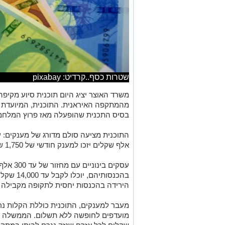
שטרות כסף..קרדיט: pixabay
משרד האוצר יציג היום תוכנית סיוע מקיפ
מהמתקפה האיראנית. התוכנית, המיועדת ל
בסיס התכנית שהופעלה מאז פרוץ המלחמ
אלף שקלים יזכו למענק חודשי של 1,750 שקלים.
בהכנסותיהם
הירידה בהכנסות יחסית לתקופה מקבילה 
מעבר למענקים, התוכנית כוללת הקלות נר