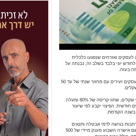
ה לעסקים ואזרחים שנפגעו כלכלית
חודש יוני בלבד בשלב זה, נבנתה על
ה בעזה.
התוכנית מציעה סולם מדורג של מענקים: עסקים זעירים עם מחזור שנתי של עד 50
עסקים בינוניים עם מחזור של עד 300 אלף שקלים, שחוו קריסה של 80% ומעלה
, יוכלו לקבל עד 14,000 שקלים חודשית. הפיצוי יקבע לפי שיעור
בשנה הקודמת.
חבות בגישה לדמי אבטלה ותנאים
מועדפים לחופשה ללא תשלום. הממשלה גם אישרה השבוע מענק מיידי של 500