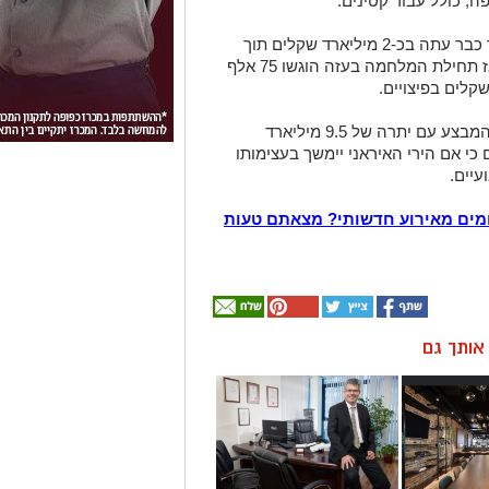
, כולל עבור קטינים.
הנזק הכלכלי מהמתקפה האיראנית מוערך כבר עתה בכ-2 מיליארד שקלים תוך
שישה ימי לחימה בלבד. לשם השוואה, מאז תחילת המלחמה בעזה הוגשו 75 אלף
קרן הפיצויים של רשות המסים החלה את המבצע עם יתרה של 9.5 מיליארד
כי אם הירי האיראני יימשך בעצימותו
עיים.
מים מאירוע חדשותי? מצאתם טעות
ן אותך גם