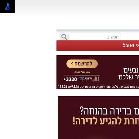
י ואוכל