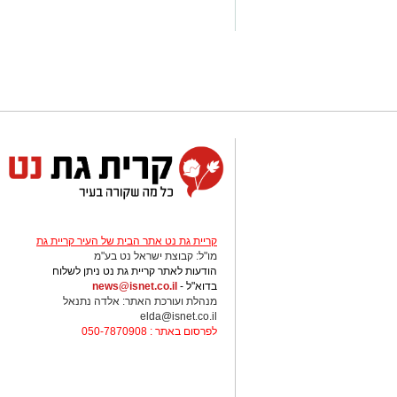
חשיבה עצמאית ורב־תחומית.
יחסי אנוש מצוינים, יוזמה ויצירתיות.
במוזיאון מציינים כי הם מחפשים מועמד או
שיצטרפו להובלת הפעילות החינוכית והק
הבולטים בעיר.
לפרטים המלאים ולהגשת מועמדות ניתן
החברה העירונית:
להגשת מועמדות לחצו כאן
יש לכם מידע חשוב שטרם נחשף? צילו
בכתבה? נשמח שתשתפו אותנו
קריית גת נט אתר הבית של העיר קריית גת
מו"ל: קבוצת ישראל נט בע"מ
הודעות לאתר קריית גת נט ניתן לשלוח
בדוא"ל -
news@isnet.co.il
מנהלת ועורכת האתר: אלדה נתנאל
elda@isnet.co.il
לפרסום באתר : 050-7870908