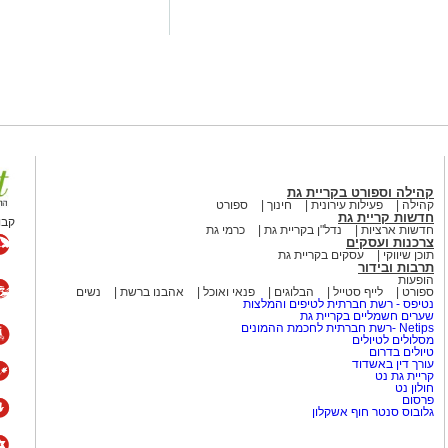
 מועמדת בעלי "ראש מלא ברעיונות",
הילתית של אחד ממוסדות התרבות
 להיכנס לעמוד הדרושים של
קהילה וספורט בקריית גת
קהילה
פעילות עירונית
חינוך
ספורט
חדשות קריית גת
קבו
חדשות ארציות
נדל"ן בקריית גת
כרמי גת
מים מאירוע חדשותי? מצאתם טעות
צרכנות ועסקים
תוכן שיווקי
עסקים בקריית גת
תרבות ובידור
הופעות
ספורט
לייף סטייל
הבלוגים
פנאי ואוכל
אהבנו ברשת
נשים
נטיפס - רשת חברתית לטיפים והמלצות
שערים חשמליים בקריית גת
Netips -רשת חברתית לחכמת ההמונים
מסלולים לטיולים
טיולים בדרום
עורך דין באשדוד
קריית גת נט
חולון נט
פרסום
גלובוס סנטר חוף אשקלון