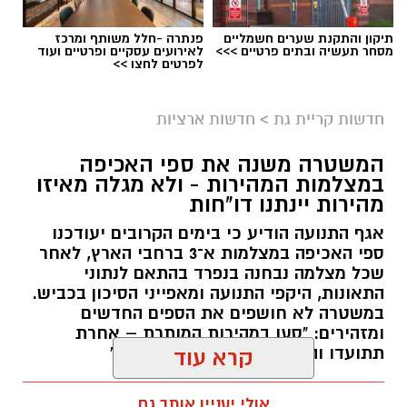
תיקון והתקנת שערים חשמליים
פנתרה -חלל משותף ומרכז
מסחר תעשיה ובתים פרטיים >>>
לאירועים עסקיים ופרטיים ועוד
לפרטים לחצו >>
חדשות קריית גת
>
חדשות ארציות
המשטרה משנה את ספי האכיפה
במצלמות המהירות - ולא מגלה מאיזו
מהירות יינתנו דו"חות
אגף התנועה הודיע כי בימים הקרובים יעודכנו
ספי האכיפה במצלמות א־3 ברחבי הארץ, לאחר
שכל מצלמה נבחנה בנפרד בהתאם לנתוני
התאונות, היקפי התנועה ומאפייני הסיכון בכביש.
במשטרה לא חושפים את הספים החדשים
ומזהירים: "סעו במהירות המותרת – אחרת
תתועדו והדו"ח יישלח ישירות אליכם"
קרא עוד
עופר אשטוקר / 17:26 09.08.26
אולי יעניין אותך גם