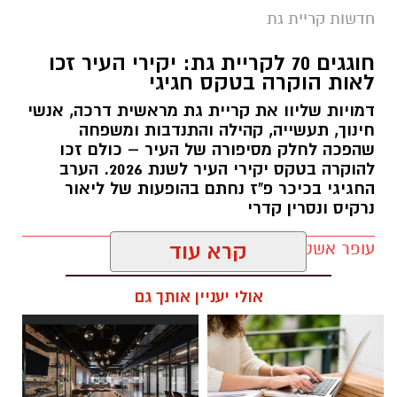
חדשות קריית גת
צילום: דוברות המשטרה
חוגגים 70 לקריית גת: יקירי העיר זכו
לאות הוקרה בטקס חגיגי
אגף התנועה של משטרת ישראל נערך לשינוי
דמויות שליוו את קריית גת מראשית דרכה, אנשי
משמעותי באופן האכיפה באמצעות מצלמות
חינוך, תעשייה, קהילה והתנדבות ומשפחה
המהירות. בימים הקרובים צפויים להיכנס לתוקף
שהפכה לחלק מסיפורה של העיר – כולם זכו
להוקרה בטקס יקירי העיר לשנת 2026. הערב
ספי אכיפה מעודכנים במצלמות א־3 המוצבות
החגיגי בכיכר פ"ז נחתם בהופעות של ליאור
בדרכים ובצמתים ברחבי הארץ.
נרקיס ונסרין קדרי
המהלך מגיע על רקע הקטל המתמשך בכבישים.
עופר אשטוקר / 17:08 09.08.26
קרא עוד
במשטרה מציינים כי בשנה האחרונה נהרגו מאות
בני אדם בתאונות דרכים ואלפים נוספים נפצעו
אולי יעניין אותך גם
בדרגות שונות – נתונים שלדברי אגף התנועה
מחייבים החמרה והתאמה של האכיפה לתנאי
השטח ולמוקדי הסיכון.
תגים:
יקירי העיר קריית גת