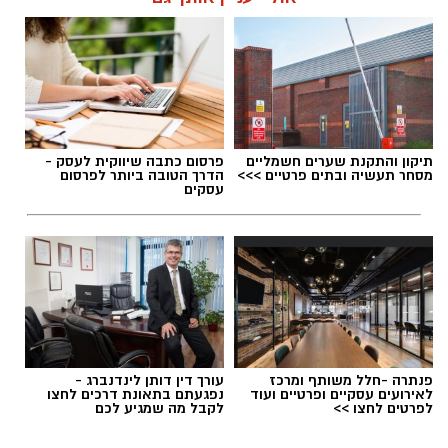
תגים:
מצלמות מהירות
,
עדכון סף האכיפה במצלמות
תיקון והתקנת שערים חשמליים
פרסום כתבה שיווקית לעסק -
מהירות
מסחר תעשיה ובתים פרטיים >>>
הדרך הטובה ביותר לפרסום
עסקים
פנתרה -חלל משותף ומרכז
עורך דין דותן לינדנברג -
לאירועים עסקיים ופרטיים ועוד
נפגעתם בתאונת דרכים לחצו
לפרטים לחצו >>
לקבל מה שמגיע לכם