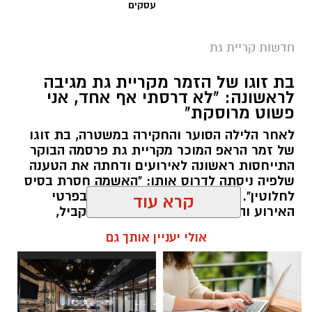
עסקים
חדשות קריית גת
אילוסטרציה בדיקת ינשוף
בת זוגו של הזמר מקריית גת מגיבה
לראשונה: "לא דרסתי אף אחד, אני
אירוע שעלול היה להסתיים באסון הסתיים למרבה
פשוט מרוסקת"
המזל ללא נפגעים, לאחר שנהג שעל פי החשד היה
לאחר הלילה הסוער והחקירה במשטרה, בת זוגו
שיכור התנגש עם רכבו במדרכה ברחוב התמרים
של זמר הראפ המוכר מקריית גת פרסמה הבוקר
התייחסות ראשונה לאירועים ודחתה את הטענה
בקריית גת.
שלפיה ניסתה לדרוס אותו: "האשמה חסרת בסיס
לחלוטין". לדבריה, המשטרה מחזיקה בפרטי
מפרטי החקירה שהוצגו בבית משפט השלום
האירוע והיא סומכת על החוקרים. במקביל,
באשקלון עולה כי במהלך הלילה נהג החשוד ברכב
השניים הפסיקו לעקוב זה אחר זו והסירו
קרא עוד
מסוג סיטרואן ברחוב התמרים, סמוך לבתים 9–11,
מהרשתות החברתיות תמונות ותכנים משותפים
והתנגש במדרכה.
אולי יעניין אותך גם
מנהל האתר / 08:45 09.08.26
בבדיקת האלכוהול שנערכה לו התקבלה, על פי
המשטרה, תוצאה חריגה במיוחד של 1,205