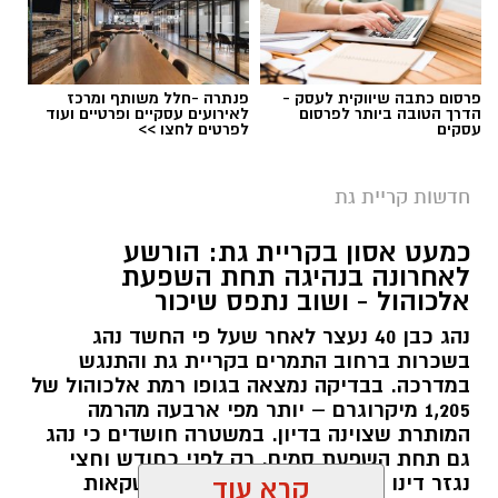
פרסום כתבה שיווקית לעסק -
פנתרה -חלל משותף ומרכז
הדרך הטובה ביותר לפרסום
לאירועים עסקיים ופרטיים ועוד
עסקים
לפרטים לחצו >>
חדשות קריית גת
כמעט אסון בקריית גת: הורשע
לאחרונה בנהיגה תחת השפעת
אלכוהול - ושוב נתפס שיכור
נהג כבן 40 נעצר לאחר שעל פי החשד נהג
בשכרות ברחוב התמרים בקריית גת והתנגש
במדרכה. בבדיקה נמצאה בגופו רמת אלכוהול של
1,205 מיקרוגרם – יותר מפי ארבעה מהרמה
המותרת שצוינה בדיון. במשטרה חושדים כי נהג
גם תחת השפעת סמים. רק לפני כחודש וחצי
נגזר דינו בגין נהיגה תחת השפעת משקאות
קרא עוד