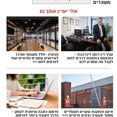
משכרים
אולי יעניין אותך גם
עופר אשטוקר / 11:57 09.08.26
תגים:
נהיגה בשכרות בקריית גת
עורך דין דותן לינדנברג -
פנתרה -חלל משותף ומרכז
נפגעתם בתאונת דרכים לחצו
לאירועים עסקיים ופרטיים ועוד
לקבל מה שמגיע לכם
לפרטים לחצו >>
תיקון והתקנת שערים חשמליים
פרסום כתבה שיווקית לעסק -
מסחר תעשיה ובתים פרטיים >>>
הדרך הטובה ביותר לפרסום