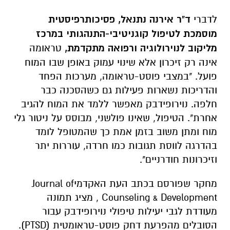
לדברי
ד"ר אירנה נתנאל, פסיכותרפיסטית
מוסמכת לטיפול קוגניטיבי-התנהגותי במרכז
מליקוב לנוירולוגיה ורפואה מתקדמת,
טראומה
אינה רק זיכרון אלא שינוי עמוק באופן שבו המוח
פועל. "במצבי פוסט-טראומה, מערכות הפחד
והדריכות נשארות פעילות גם כשהסכנה כבר
חלפה. נוירופידבק מאפשר ללמד את המוח להגיב
אחרת". הטיפול, שאינו פולשני, מבוסס על ניטור גלי
מוח ומתן משוב בזמן אמת כך שהמטופל לומד
בהדרגה לווסת תגובות כמו חרדה, עוררות יתר
וזיכרונות חודרניים".
מחקר שפורסם בכתב העת האקדמיJournal of
Counseling & Development , מציג תמונה
מעודדת לגבי יעילות טיפולי נוירופידבק עבור
הסובלים מהפרעת דחק פוסט-טראומטית (PTSD).