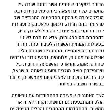
מדובר בסקירה שיטתית אשר בחנה שורה של
מחקרים קליניים ומצאה כי הטיפול בנוירופידבק
הוביל לירידה מובהקת בתסמינים המרכזיים של
טראומה בהם חרדה, דיכאון, פלאשבקים ועוררות
יתר. החוקרים מציינים כי הטיפול לא רק סייע
בהפחתת הסימפטומים, אלא גם תרם לשינוי
בפעילות המוחית הקשורה לעיבוד פחד, חרדה
וזיכרונות טראומטיים. המחקרים שנבחנו כללו
אוכלוסיות מגוונות, מלוחמים, נפגעי טרור ואזרחים
שחוו טראומה, והראו כי ההשפעה החיובית של
נוירופידבק חוצה מגזרים וסוגי טראומה. בישראל,
שבה רבים נחשפים למצבי איום מתמשכים, מדובר
בבשורה חשובה במיוחד.
לצד האתגרים שמציבה ההתמודדות עם טראומה,
הולכת ומתבססת גם תחושת תקווה זהירה אך
ממשית. ההתקדמות המחקרית והכלים הטיפוליים