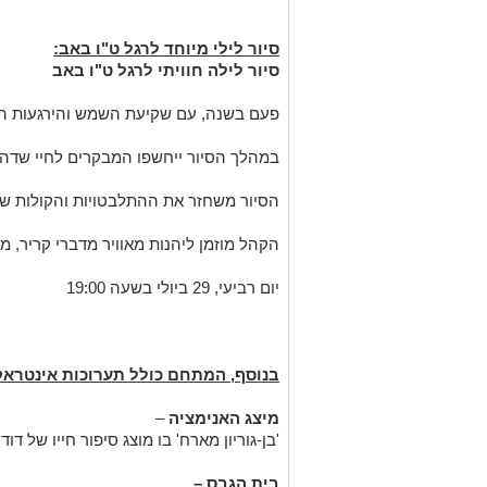
סיור
לילי
מיוחד
לרגל
ט
"
ו
באב
:
סיור
לילה
חוויתי
לרגל
ט
"
ו
באב
פעם
בשנה
,
עם
שקיעת
השמש
והירגעות
ה
במהלך
הסיור
ייחשפו
המבקרים
לחיי
שדה
הסיור
משחזר
את
ההתלבטויות
והקולות
שנ
הקהל
מוזמן
ליהנות
מאוויר
מדברי
קריר
,
מא
יום
רביעי
, 29
ביולי
בשעה
19:00
בנוסף
,
המתחם
כולל
תערוכות
אינטראק
מיצג
האנימציה
–
'
בן
-
גוריון
מארח
'
בו
מוצג
סיפור
חייו
של
דוד
בית
הגבס
–