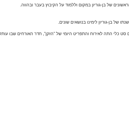
אשונים
של
בן
-
גוריון
במקום
וללמוד
על
הקיבוץ
בעבר
ובהווה
.
נתו
של
בן
-
גוריון
לימינו
בנושאים
שונים
.
סט
כלי
התה
לאירוח
והתפריט
היומי
של
"
הזקן
",
חדר
האורחים
שבו
עותק