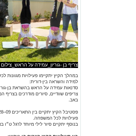
צריף בן -גוריון_עמידה על הראש_צילום
במהלך הקיץ יתקיימו פעילויות מגוונות ל
למידה והשראה בין-דורית:
סדנאות עמידה על הראש בהשראת בן-גוריון 
צריפים שוודיים, סיורים מודרכים בצריף המג
באב.
פעילויות לכל המשפחה.
בנוסף יתקיים סיור לילי מיוחד לרגל ט״ו באב ב־29 