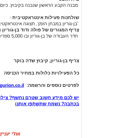
מבנה
הקבע
הראשון
שנבנה
בקיבוץ
.
כיום
שולחנות
פעילות
אינטראקטיבית
-
'
בן
-
גוריון
במבחן
הזמן
'.
תצוגה
אינטראקטיב
צריף
המגורים
של
פולה
ודוד
בן
-
גוריון
נ
חדר
העבודה
של
בן
-
גוריון
ובו
5,000
ספרים
צריף
בן
-
גוריון
,
קיבוץ
שדה
בוקר
כל
הפעילויות
כלולות
במחיר
הכניסה
לפרטים
נוספים
והרשמה
:
urion.co.il
יש לכם מידע חשוב שטרם נחשף? צילו
בכתבה? נשמח שתשתפו אותנו
אולי יעניי