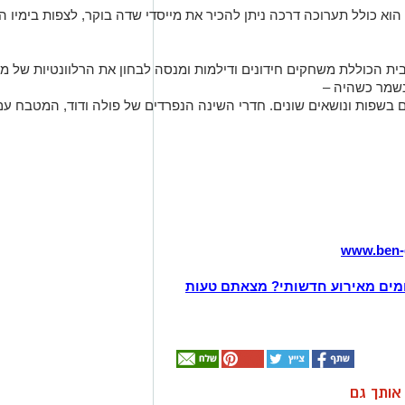
הוא
כולל
תערוכה
דרכה
ניתן
להכיר
את
מייסדי
שדה
בוקר
,
לצפות
בימיו
הר
ית
הכוללת
משחקים
חידונים
ודילמות
ומנסה
לבחון
את
הרלוונטיות
של
מש
שמר
כשהיה
–
בשפות
ונושאים
שונים
.
חדרי
השינה
הנפרדים
של
פולה
ודוד
,
המטבח
עם
www.ben-g
מים מאירוע חדשותי? מצאתם טעות
ן אותך גם