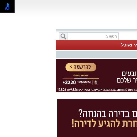
י ואוכל