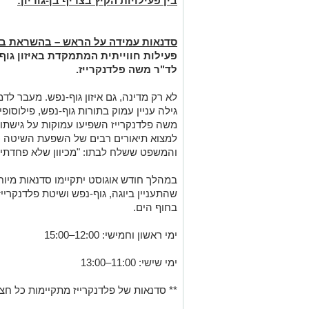
בין פעילויות הקיץ בצריף בן-גוריון:
סדנאות עמידה על הראש – בהשראת בן-ג
פעילות חווייתית המתמקדת באיזון גוף
לד"ר משה פלדנקרייז.
לא רק מדינה, גם איזון גוף-נפש. מעבר לדמ
גילה עניין עמוק בתורות גוף-נפש, פילוסופי
משה פלדנקרייז השפיעו עמוקות על גישתו לבר
למצוא תיאורים רבים של השפעת השיטה כו
והמשפט ששלח לבתו
:
"מכיוון שלא פחדתי 
במהלך חודש אוגוסט יתקיימו סדנאות מיוחד
שהתעניין ביוגה, גוף-נפש ושיטת פלדנקרי
בחוף הים.
ימי ראשון וחמישי: 12:00–15:00
ימי שישי: 11:00–13:00
** סדנאות של פלדנקרייז מתקיימות כל חצ