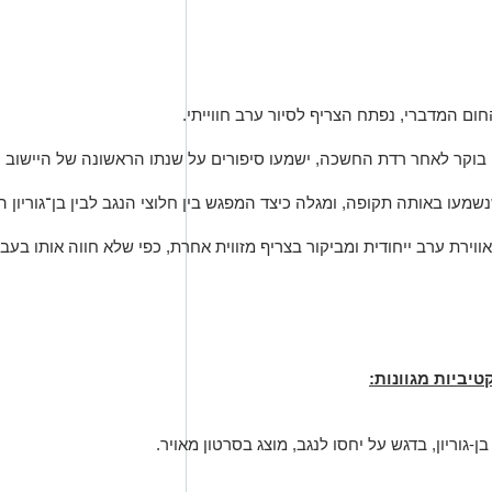
חום
המדברי
,
נפתח
הצריף
לסיור
ערב
חווייתי
.
בוקר
לאחר
רדת
החשכה
,
ישמעו
סיפורים
על
שנתו
הראשונה
של
היישוב
ה
שמעו
באותה
תקופה
,
ומגלה
כיצד
המפגש
בין
חלוצי
הנגב
לבין
בן־גוריון
ה
ווירת
ערב
ייחודית
ומביקור
בצריף
מזווית
אחרת
,
כפי
שלא
חווה
אותו
בעבר
טיביות
מגוונות
:
בן
-
גוריון
,
בדגש
על
יחסו
לנגב
,
מוצג
בסרטון
מאויר
.