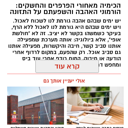
הכימיה מאחורי הפרפרים והחשקים:
הורמוני האהבה והשפעתם על התזונה
יש ימים שבהם אהבה גורמת לנו לשכוח לאכול.
ויש ימים שבהם היא גורמת לנו לאכול ללא הרף,
בעיקר כשמשהו בקשר לא יציב. זה לא "חולשת
אופי", אלא ביולוגיה: אותה מערכת שמפעילה
אותנו סביב קשר, חיבה והיקשרות, מפעילה אותנו
גם סביב אוכל. רק שהפעם, במקום לרדוף אחרי
הודעה או חיבוק, המוח רודף אחרי עוד ביס
ומחפש דרך מהירה להירגע.
קרא עוד
אלדה נתנאל / 09:38 23.07.26
אולי יעניין אותך גם
תגים:
הורמוני האהבה והשפעתם על התזונה
פרסום כתבה שיווקית לעסק -
תיקון והתקנת שערים חשמליים