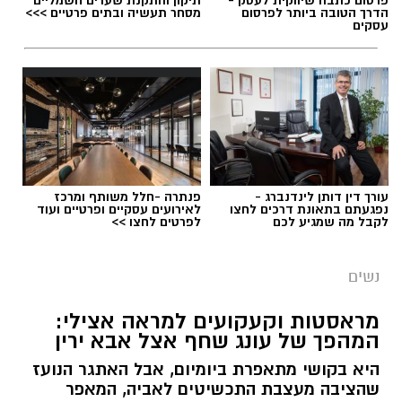
הדרך הטובה ביותר לפרסום
מסחר תעשיה ובתים פרטיים >>>
עסקים
עורך דין דותן לינדנברג -
פנתרה -חלל משותף ומרכז
נפגעתם בתאונת דרכים לחצו
לאירועים עסקיים ופרטיים ועוד
לקבל מה שמגיע לכם
לפרטים לחצו >>
נשים
צילום יחצ
מראסטות וקעקועים למראה אצילי:
המהפך של עונג שחף אצל אבא ירין
לכבוד טו באב ביקשנו מ
ורוניקה מייזלר, דיאטנית
קלינית בשיטת
NLP
ויועצת לחברת הרבלייף,
היא בקושי מתאפרת ביומיום, אבל האתגר הנועז
שהציבה מעצבת התכשיטים לאביה, המאפר
לעשות סדר בכימיה שמאחורי הפרפרים והחשקים,