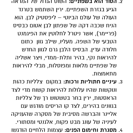
הסוד הוא בשפתיים
:
השוס הגדול של המראה
הגיע בגזרת השפתיים. ירין השתמש בטרנד
העולה של עולם הביוטי
–
ליפסטיק לבן
.
הוא
הניח שכבה דקה של שפתון לבן אטום כבסיס
(פריימר), אשר ניטרל לחלוטין את הפיגמנט
הטבעי של השפה. מעליו, שילב גוון כתום
חלודה עדין. הבסיס הלבן גרם לגוון החדש
להיראות נקי, בהיר ותלת-ממדי, ויצר אשליה
של שפתיים מלאות ומפוסלות, מבלי להיראות
מתאמצות
.
עיניים חתוליות ורכות
:
במקום צלליות כהות
ונוקשות שהיו עלולות להיראות קשוח מדי לצד
הראסטות, ירין בחר בטשטוש רך של צלליות
בגוונים בהירים, לצד קו הריסים מודגש עם
אליינר והברשה מסיבית של מסקרה שהעניקה
לעיניה של עונג מבט פקוח, אלגנטי ומסתורי
.
מסגרת וחימום הפנים
:
עצמות הלחיים הודגשו