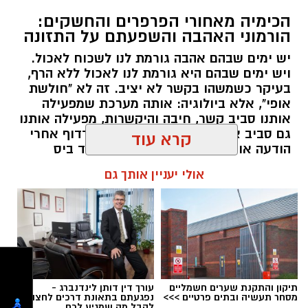
הכימיה מאחורי הפרפרים והחשקים:
הורמוני האהבה והשפעתם על התזונה
יש ימים שבהם אהבה גורמת לנו לשכוח לאכול.
ויש ימים שבהם היא גורמת לנו לאכול ללא הרף,
בעיקר כשמשהו בקשר לא יציב. זה לא "חולשת
אופי", אלא ביולוגיה: אותה מערכת שמפעילה
אותנו סביב קשר, חיבה והיקשרות, מפעילה אותנו
גם סביב אוכל. רק שהפעם, במקום לרדוף אחרי
הודעה או חיבוק, המוח רודף אחרי עוד ביס
ומחפש דרך מהירה להירגע.
קרא עוד
אלדה נתנאל / 09:38 23.07.26
אולי יעניין אותך גם
תגים:
הורמוני האהבה והשפעתם על התזונה