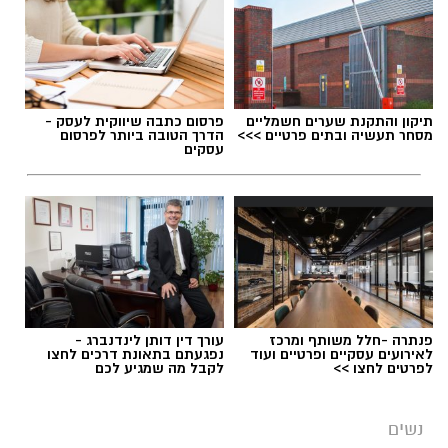
הקיץ הישראלי מציב בפנינו אתגר ביוטי לא פשוט
בכל בוקר מחדש: איך יוצאים מהבית מאופרים
ומטופחים, מבלי לגלות כעבור חצי שעה
שהמייק-אפ "נוזל" והמסקרה נמרחת? הלחות
תיקון והתקנת שערים חשמליים
פרסום כתבה שיווקית לעסק -
מסחר תעשיה ובתים פרטיים >>>
הדרך הטובה ביותר לפרסום
הגבוהה והחום הכבד גורמים לעור להפריש יותר
עסקים
שומן וזיעה, ומאיימים להמיס כל לוק. כדי להבין איך
מנצחים את מזג האוויר ונשארים רעננים, פנינו
למאפר העל ומנהל בית הספר למקצועות האיפור
והתסרוקות,
ירין שחף
.
פנתרה -חלל משותף ומרכז
עורך דין דותן לינדנברג -
לאירועים עסקיים ופרטיים ועוד
נפגעתם בתאונת דרכים לחצו
לפרטים לחצו >>
לקבל מה שמגיע לכם
נשים