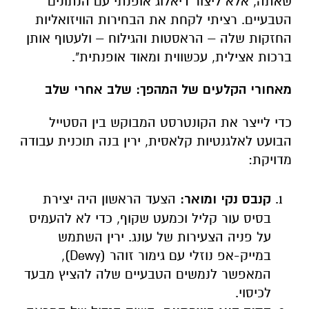
שאתה, אלא ליצור דיאלוג אופנתי עם הנתונים
הטבעיים. רציתי לקחת את הבחירות הוויזואליות
החזקות שלה – הראסטות והגילוח – ולעטוף אותן
ברכות אצילית, עכשווית ומאוד אופנתית
".
מאחורי הקלעים של המהפך: שלב אחרי שלב
כדי לייצר את הקונטרסט המבוקש בין הסטייל
הבועט לאלגנטיות קלאסית, ירין בנה תוכנית עבודה
מדויקת
:
קנבס נקי ומואר
:
הצעד הראשון היה יצירת
בסיס עור קליל וכמעט שקוף, כדי לא להעמיס
על פניה הצעירות של עונג. ירין השתמש
במייק-אפ נוזלי עם גימור זוהר
(Dewy),
המאפשר לנמשים הטבעיים שלה להציץ מבעד
לכיסוי
.