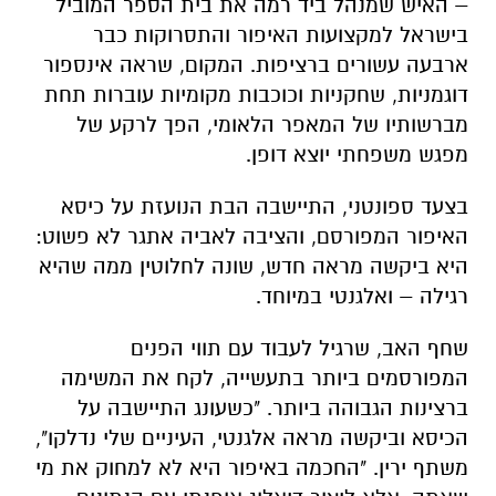
– האיש שמנהל ביד רמה את בית הספר המוביל
בישראל למקצועות האיפור והתסרוקות כבר
ארבעה עשורים ברציפות. המקום, שראה אינספור
דוגמניות, שחקניות וכוכבות מקומיות עוברות תחת
מברשותיו של המאפר הלאומי, הפך לרקע של
מפגש משפחתי יוצא דופן
.
בצעד ספונטני, התיישבה הבת הנועזת על כיסא
האיפור המפורסם, והציבה לאביה אתגר לא פשוט:
היא ביקשה מראה חדש, שונה לחלוטין ממה שהיא
רגילה – ואלגנטי במיוחד
.
שחף האב, שרגיל לעבוד עם תווי הפנים
המפורסמים ביותר בתעשייה, לקח את המשימה
ברצינות הגבוהה ביותר. "כשעונג התיישבה על
הכיסא וביקשה מראה אלגנטי, העיניים שלי נדלקו",
משתף ירין. "החכמה באיפור היא לא למחוק את מי