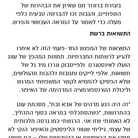
בעזרת ברונזר חם שאיזן את הבהירות של
השפתיים, והגבות זכו להברשה טבעית כלפי
מעלה כדי לשמור על המראה העכשווי והפרש
.
התשואות ברשת
התוצאות של המפגש החד-פעמי הזה לא איחרו
להגיע לרשתות החברתיות. תמונות המהפך של עונג
הועלו לאינסטגרם ולפייסבוק וגררו מיד גל של
תשואות, אלפי לייקים ותגובות נלהבות מהגולשים,
שלא הפסיקו להחמיא לקשר המשפחתי המרגש
וליכולת הטרנספורמציה המדהימה של האיפור
.
"
זה היה רגע מדהים של אבא ובת", מסכמת עונג
בהתרגשות, "כשהסתכלתי במראה בסוף התהליך,
לא האמנתי שזו אני. הרגשתי כמו גרסה מלכותית
של עצמי. גיליתי שגווני הליפסטיק והאיפור הנקי לא
מחקו את הראסטות או הקעקועים שלי – הם פשוט