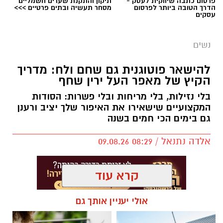
פרסום כתבה שיווקית לעסק -
תיקון והתקנת שערים חשמליים
הדרך הטובה ביותר לפרסום
מסחר תעשיה ובתים פרטיים >>>
עסקים
נשים
להישאר פוטוגנית גם שחם ולח: מדריך
הקיץ של מאפר העל ירין שחף
בלי נזילות, בלי מריחות ובלי פשרות: הסודות
המקצועיים שישאירו את האיפור שלך יציב ורענן
גם בימים הכי חמים בשנה
אלדה נתנאל / 08:29 09.08.26
קרא עוד
אולי יעניין אותך גם
תגים:
ירין שחף