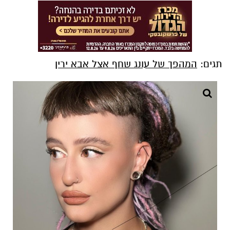
תגים:
המהפך של עונג שחף אצל אבא ירין