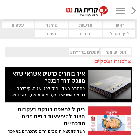
ראשי
חדשות
קהילה
עסקים
לייף סטייל
תרבות
נשים
תוכן שיווקי
עסקים בקריית גת
צרכנות ועסקים
איך בוחרים כרטיס אשראי שלא
מונפק דרך הבנק?
פתחתם חשבון בנק לפני שנים, קיבלתם
כרטיס אשראי כמעט אוטומטית, ומאז הוא
מתחדש מעצמו בלי שתשימו לב. אבל מתי
בפעם האחרונה בדקתם אם התנאים שלו
ריקול למאפה בורקס בעקבות
באמת מתאימים לכם? לא מעט משקי בית
חשד להימצאות גופים זרים
בישראל מגלים שהם משלמים דמי כרטיס
מתכתיים
קבועים על הטבות שהם בכלל לא מנצלים.
חשד להמצאות גופים זרים מתכתיים במאפה
במקום לשאול איזה כרטיס נתנו לכם, שווה