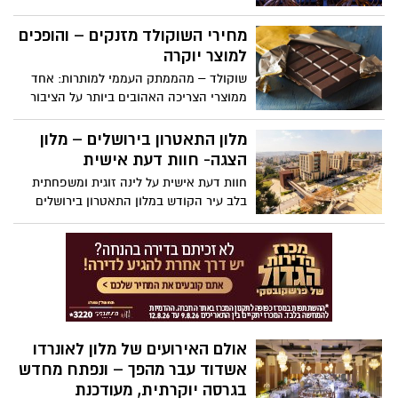
צפונה מהן כדי לחגוג באולמות יוקרתיים –
כעת, המגמה מתהפכת. עם פתיחתו של אולם
מחירי השוקולד מזנקים – והופכים
האירועים "דיוואן" בלב אשדוד, הפוקוס חוזר
למוצר יוקרה
לעיר, ובצדק.
שוקולד – מהממתק העממי למותרות: אחד
ממוצרי הצריכה האהובים ביותר על הציבור
הישראלי הופך לפריט יוקרתי. בשנה האחרונה
נרשמה התייקרות דרמטית של כ-50% במחירי
מלון התאטרון בירושלים – מלון
השוקולד, כשחלק מהמוצרים זינקו אף ביותר
הצגה- חוות דעת אישית
מ-100%. מומחים מעריכים כי מדובר בתחילתה
חוות דעת אישית על לינה זוגית ומשפחתית
של מגמה מתמשכת.
בלב עיר הקודש במלון התאטרון בירושלים
מלון 5 כוכבים אשר ממוקם בשכונת טלביה
ממש מול תיאטרון ירושלים
אולם האירועים של מלון לאונרדו
אשדוד עבר מהפך – ונפתח מחדש
בגרסה יוקרתית, מעודכנת