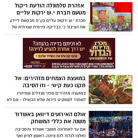
אזהרת סלמונלה הודעת ריקול
המשלב חוויה קולינרית גלילית לבין תרבות
מקומית עשירה. במסגרת הסופ"ש הייחודי,
מטעם חברת י.ש ירקות עליים
המיועד לשוחרי אוכל, יין ותרבות, השף של
חברת י.ש ירקות עליים בע"מ מבקשת ליידע
מלון כפר גלעדי שף אבי כהן, יארח את השף
את הציבור כי בבדיקה פנימית שגרתית של
אביב משה, מהשפים הבולטים והמוערכים
המוצר כרוב אדום "קטיף הטבע לנדאו" 400
בישראל.
גרם ברקוד 7290016411881 שסומן בתאריך תוקף
"לשימוש עד 28.08.25", התגלתה נוכחות של
חיידק סלמונלה.
במועצת הצמחים מזהירים: אל
תקנו כעת קיווי - וזו הסיבה
במועצה מזהירים מפני מגדלים שמיהרו
לשחרר לשווקים פירות שלא הבשילו - וגם לא
יבשילו אצליכם בבית
אולם האירועים דיוואן באשדוד
משנה את כללי המשחק
אם עד לאחרונה תושבי אשדוד והסביבה
נאלצו לנדוד לנס ציונה, ראשון לציון ואף