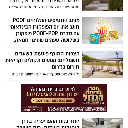
בלב אחת הערים הכי תוססות בארץ, ברחוב
מחודשת בשוק הנדל״ן – עם עלייה בביקושים
מונטיפיורי בתל אביב, גיליתי מקום שמצליח
ועניין מחודש מצד רוכשי דירות.
לעשות את הבלתי אפשרי להיות קרוב להכול
– ולהרגיש רחוק מהכול
מותג החטיפים המלוחים POOF
חוגג את יום הפופקורן הבינלאומי
עם סדרת POOF-POP פופקורן
בשלושה טעמים שונים: חמאה,
טבעי וקרמל
הצפות החורף פוגעות בשערים
חשמליים: מנועים תקולים וקריאות
חירום בדרום
גל ההצפות שפקד לאחרונה יישובים רבים
בדרום גרם לנזקים משמעותיים לשערים
חשמליים בבתים פרטיים, מוסדות ועסקים.
אחד הנזקים הנפוצים והיקרים ביותר הוא
פגיעה במנועי השערים – רכיב רגיש במיוחד
למים וללחות.
יותר בנות מהפריפריה בדרך
ליחידות העילית: כנס חשיפה