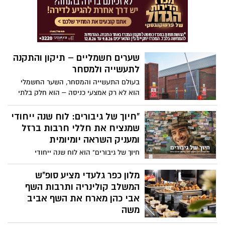
את כללי המשחק בשוק הישראלי: להפחית
יוקר מחיה, להסיר חסמי יבוא, לצמצם
רגולציה עודפת ולאפשר יבוא מקביל חופשי
ותחרותי יותר. כוונתה הייתה ליצור מציאות
שבמסגרתה הצרכן הישראלי יעמוד מול מדפי
שערים חשמליים – תיקון והתקנה
מוצרים במחירים הדומים לאלו שבאירופה. אך
לתעשייה ולמסחר
כ־11 חודשים לאחר השקת הרפורמה, מתברר
שהמרחק בין ישראל לאירופה נותר גדול – לא
בעולם התעשייה והמסחר, השער החשמלי
רק גיאוגרפית, אלא בעיקר כלכלית.
הוא לא רק אמצעי כניסה – הוא חלק בלתי
נפרד מהביטחון, הנוחות והיעילות של כל
עסק. כשצריך שירות אמין, מהיר ומקצועי –
"חיוך של גיבורים: לוח שנה ייחודי
פונים אל יוסי נתנאל, מומחה לשערים
שמנציח את חללי חרבות ברזל
חשמליים עם ניסיון רב בתחום.
ומעניק השראה יומיומית
חיוך של גיבורים" הוא לוח שנה ייחודי
שמתחיל ב-7.10, בציון היום ששינה את חיי
כולנו, ומאפשר להפוך כל יום למפגש מעורר
מלון כפר גלעדי מציע סופ"ש
השראה עם חלק מנופלי מלחמת "חרבות
המשלב קולינריה ותרבות השף
ברזל".
אבי כהן מארח את השף אביב
משה
מלון כפר גלעדי, שבגליל העליון, משיק סופ"ש