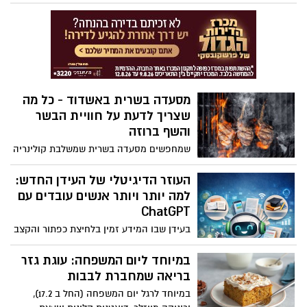
בורקס של חברת ינון, המשווק על ידי רשת
לשאול איזה כרטיס אתם צריכים.
רמי לוי. בחברה מודיעים על איסוף יזום של
המוצר
מסעדה בשרית באשדוד - כל מה
שצריך לדעת על חוויית הבשר
והשף ברוזה
שמחפשים מסעדה בשרית שמשלבת קולינריה
ברמה גבוהה עם אווירה מיוחדת וכשרות
מהימנה – מסעדת רוזה אשדוד היא הכתובת.
העוזר הדיגיטלי של העידן החדש:
מסעדה שלא מסתפקת בממוצע, שלא
למה יותר ויותר אנשים עובדים עם
מתנצלת על שום פרט, ושמוכיחה בכל ביקור
ChatGPT
שניתן לקבל חוויית אוכל אמיתית בעיר כמו
בעידן שבו המידע זמין בלחיצת כפתור והקצב
אשדוד – ואפילו ברמה שמתחרה עם כל מה
היומיומי רק הולך ומתגבר, יותר ויותר אנשים
שתל אביב מציעה.
משלבים בחייהם כלי בינה מלאכותית כמו
במיוחד ליום המשפחה: עוגת גזר
ChatGPT. מדובר בעוזר דיגיטלי מתקדם
בריאה שמחברת לבבות
המסוגל לעזור במגוון רחב של משימות –
במיוחד לרגל יום המשפחה (החל ב 17.2),
מעבודה ולימודים ועד ניהול משימות אישיות