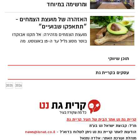
ומרשימה במיוחד
אולם האירועים Leonardo Events, הממוקם
האזהרה של מועצת הצמחים -
בתוך מלון לאונרדו פלאזה אשדוד, עבר שיפוץ
יסודי ונפתח מחדש עם תפיסה חדשה של
״תתאפקו שבועיים״
חוויית אירוח. עכשיו, יותר מתמיד, הוא מוכן
מועצת הצמחים מזהירה: אל תקנו אבוקדו
לארח את כל הרגעים החשובים באמת –
בוסר מסוג גליל עד ה-15 באוגוסט. מה
חתונות, בר ובת מצוות, שבתות חתן, כנסים
הסיבה?
וימי עיון – באווירה של יוקרה, נוחות וסטנדרט
תוכן שיווקי
בלתי מתפשר.
עסקים בקריית גת
2025
2026
קריית גת נט אתר הבית של העיר קריית גת
מו"ל: קבוצת ישראל נט בע"מ
הודעות לאתר קריית גת נט ניתן לשלוח בדוא"ל -
news@isnet.co.il
מנהלת ועורכת האתר: אלדה נתנאל