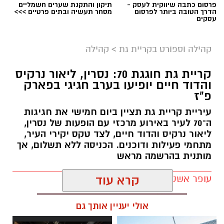
פרסום כתבה שיווקית לעסק -
תיקון והתקנת שערים חשמליים
הדרך הטובה ביותר לפרסום
מסחר תעשיה ובתים פרטיים >>>
עסקים
אילוסטרציה AI
המשפחות בקריית גת מוזמנות לצאת מהשגרה
קהילה וספורט בקריית גת
>
קהילה
ולהחליף את המסכים בזמן איכות משותף בטבע,
קריית גת חוגגת 70: נסרין, ליאור נרקיס
במסגרת אירוע פיקניק משפחות חווייתי שייערך
והדוד חיים יופיעו בערב חגיגי בפארק
באווירה קהילתית.
פ"ז
במהלך האירוע תקבל כל משפחה מעטפת משימות
עיריית קריית גת תציין ביום חמישי את חגיגות
ה־70 לעיר באירוע מרכזי עם הופעות של נסרין,
חווייתית, שתאפשר לה להשתתף בפעילויות
ליאור נרקיס והדוד חיים, לצד טקס יקירי העיר,
מגבשות ומהנות. בנוסף תתקיים תחרות משפחות
מתחמי פעילות ודוכנים. הכניסה ללא תשלום, אך
נושאת פרסים, לצד פיצות, נשנושים והפתעה קטנה
מותנית בהרשמה מראש
לכל משפחה.
עופר אשטוקר / 11:39 03.08.26
קרא עוד
מארגני האירוע מזמינים את המשתתפים להביא
עמם מחצלת, ליהנות מהאווירה הירוקה, לבלות יחד
אולי יעניין אותך גם
וליצור רגעים משפחתיים מיוחדים.