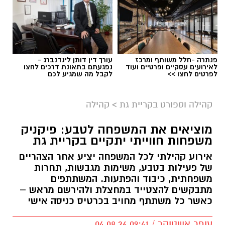
פנתרה -חלל משותף ומרכז
עורך דין דותן לינדנברג -
לאירועים עסקיים ופרטיים ועוד
נפגעתם בתאונת דרכים לחצו
לפרטים לחצו >>
לקבל מה שמגיע לכם
קהילה וספורט בקריית גת
>
קהילה
מוציאים את המשפחה לטבע: פיקניק
משפחות חווייתי יתקיים בקריית גת
אירוע קהילתי לכל המשפחה יציע אחר הצהריים
של פעילות בטבע, משימות מגבשות, תחרות
משפחתית, כיבוד והפתעות. המשתתפים
מתבקשים להצטייד במחצלת ולהירשם מראש –
כאשר כל משתתף מחויב בכרטיס כניסה אישי
עופר אשטוקר / 09:41 04.08.26