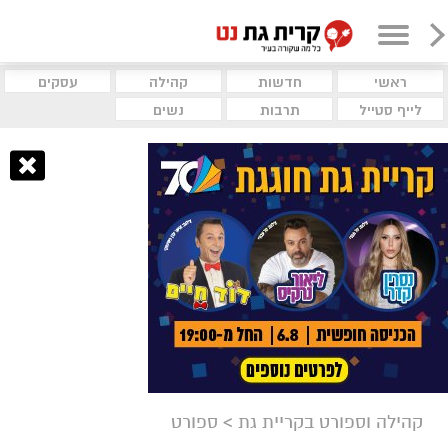
ראשי
חדשות
קהילה
עסקים
לייף סטייל
תרבות
נשים
קהילה וספורט בקריית גת
>
ספורט