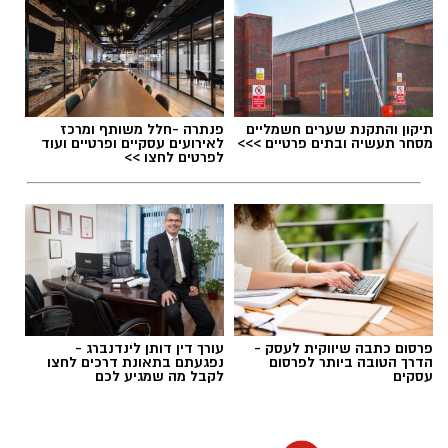
ההשתתפות מותנית בהרשמה מראש, כאשר כל
משתתף ומשתתפת חייבים בכרטיס כניסה אישי.
תגים:
חגיגות 70 לקריית גת
מספר המקומות מוגבל, ולכן מומלץ להירשם
בהקדם.
תיקון והתקנת שערים חשמליים
פנתרה -חלל משותף ומרכז
מסחר תעשיה ובתים פרטיים >>>
לאירועים עסקיים ופרטיים ועוד
לפרטים לחצו >>
להרשמה כנסו כאן!
יש לכם מידע חשוב שטרם נחשף? צילומים מאירוע
חדשותי? מצאתם טעות בכתבה? נשמח שתשתפו
אותנו
פרסום כתבה שיווקית לעסק -
עורך דין דותן לינדנברג -
הדרך הטובה ביותר לפרסום
נפגעתם בתאונת דרכים לחצו
עסקים
לקבל מה שמגיע לכם
חגיגות (אילוסטרציה AI)