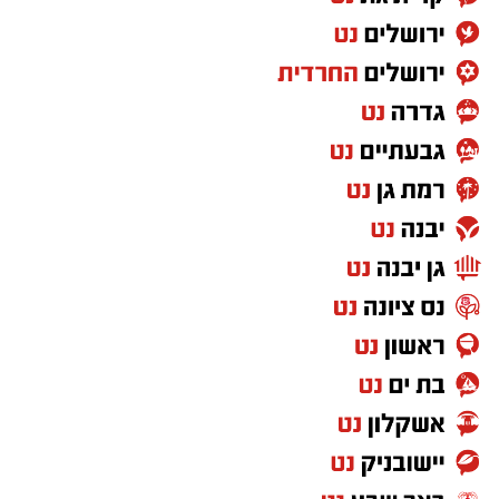
משקאות אלכוהוליים, וזאת במטרה לשמור על
ביטחון ובטיחות כלל המשתתפים.
בעירייה קוראים לתושבים להירשם מראש ולהגיע
לחגוג את יום הולדתה ה־70 של קריית גת בערב
חגיגי של מוזיקה, קהילה ובידור.
להרשמה ולקבלת כרטיסי כניסה:
https://did.li/wAG6q
יש לכם מידע חשוב שטרם נחשף? צילומים מאירוע
חדשותי? מצאתם טעות בכתבה? נשמח שתשתפו
אותנו