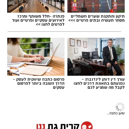
תיקון והתקנת שערים חשמליים
פנתרה -חלל משותף ומרכז
מסחר תעשיה ובתים פרטיים >>>
לאירועים עסקיים ופרטיים ועוד
לפרטים לחצו >>
עורך דין דותן לינדנברג -
פרסום כתבה שיווקית לעסק -
נפגעתם בתאונת דרכים לחצו
הדרך הטובה ביותר לפרסום
לקבל מה שמגיע לכם
עסקים
אילוסטרציה קולנוע
במהלך הקיץ יוקרנו בהיכל התרבות קריית גת
תרבות ובידור
סרטים לכל הגילים, באווירה ממוזגת ועל המסך
קריית גת חוגגת - אירוע פתיחת חגיגות
הגדול, במחיר מיוחד של 20 שקלים בלבד לכרטיס.
ה70 עם ליאור נרקיס, נסרין קדרי, דוד
המיזם נועד לאפשר למשפחות ולתושבים לבלות