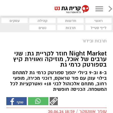
ראשי
חדשות
קהילה
עסקים
לייף סטייל
תרבות
נשים
תרבות ובידור
Night Market חוזר לקריית גת: שני
ערבים של אוכל, מוזיקה ואווירת קיץ
בספורטק כרמי גת
ב-8 וב-9 ביולי יהפוך ספורטק כרמי גת למתחם
בילוי ענק עם פוד טראקס, דוכני מכירה, מופעי
רחוב, מתחם אלכוהול לבני 18+ ואטרקציות לכל
המשפחה. הכניסה חופשית
עופר אשטוקר / 18:59 30.06.26