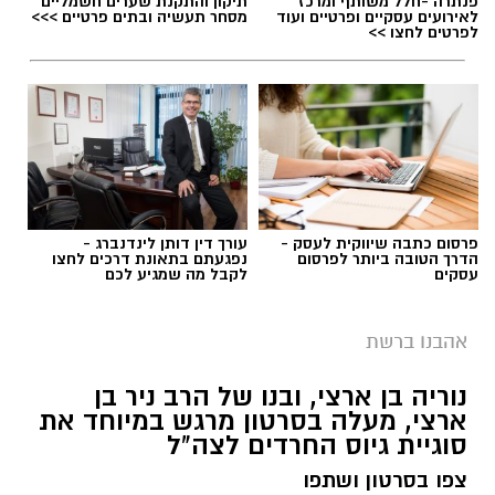
פנתרה -חלל משותף ומרכז
תיקון והתקנת שערים חשמליים
לאירועים עסקיים ופרטיים ועוד
מסחר תעשיה ובתים פרטיים >>>
לפרטים לחצו >>
פרסום כתבה שיווקית לעסק -
עורך דין דותן לינדנברג -
הדרך הטובה ביותר לפרסום
נפגעתם בתאונת דרכים לחצו
עסקים
לקבל מה שמגיע לכם
יש לכם מידע חשוב שטרם נחשף? צילומים מאירוע
חדשותי? מצאתם טעות בכתבה? נשמח שתשתפו
אהבנו ברשת
אותנו
נוריה בן ארצי, ובנו של הרב ניר בן
ארצי, מעלה בסרטון מרגש במיוחד את
סוגיית גיוס החרדים לצה"ל
צפו בסרטון ושתפו