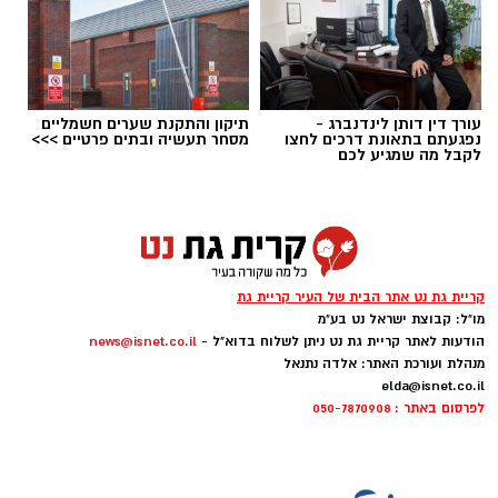
עורך דין דותן לינדנברג -
תיקון והתקנת שערים חשמליים
נפגעתם בתאונת דרכים לחצו
מסחר תעשיה ובתים פרטיים >>>
לקבל מה שמגיע לכם
יש לכם מידע חשוב שטרם נחשף? צילומים מאירוע
חדשותי? מצאתם טעות בכתבה? נשמח שתשתפו
אותנו
קריית גת נט אתר הבית של העיר קריית גת
מו"ל: קבוצת ישראל נט בע"מ
הודעות לאתר קריית גת נט ניתן לשלוח בדוא"ל -
news@isnet.co.il
מנהלת ועורכת האתר: אלדה נתנאל
elda@isnet.co.il
לפרסום באתר : 050-7870908