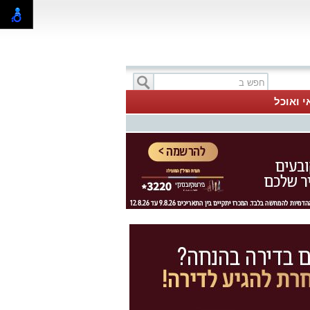
י ואוכל