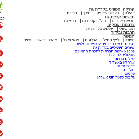
בל כמו הקריירה שלו לאחר שנות
קהילה וספורט בקריית גת
קהילה
פעילות עירונית
חינוך
ספורט
חדשות קריית גת
קבו
חדשות ארציות
נדל"ן בקריית גת
כרמי גת
כבר הספיק לשכוח את להיטי
צרכנות ועסקים
תוכן שיווקי
עסקים בקריית גת
תרבות ובידור
הופעות
ספורט
לייף סטייל
הבלוגים
פנאי ואוכל
אהבנו ברשת
נשים
המצליחה Culture Club
נטיפס - רשת חברתית לטיפים והמלצות
שערים חשמליים בקריית גת
(מועדון תרבות), שהפכה לאחת הלהקות הבולטות של שנות ה־80 עם
Netips -רשת חברתית לחכמת ההמונים
Karma Chameleon", "Do You Really 
מסלולים לטיולים
טיולים בדרום
היה ג'ון מוס, יהודי ממוצא בריטי.
עורך דין באשדוד
קריית גת נט
אל ואף הופיע בפני קהל מקומי.
חולון נט
פרסום
גלובוס סנטר חוף אשקלון
הפופ הבריטי
 בפסטיבל הנובה
וביישובי
ן והתמודדות עם האובדן. בוי
ורבנות להיזכר ואת הצורך
מוש בביטוי "עוד נרקוד", שהפך
ת שונאי ישראל באשר הם?. ראשית