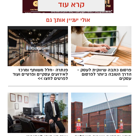
קרא עוד
אולי יעניין אותך גם
תגים:
האם בתי ספר הורגים יצירתיות?
פרסום כתבה שיווקית לעסק -
פנתרה -חלל משותף ומרכז
הדרך הטובה ביותר לפרסום
לאירועים עסקיים ופרטיים ועוד
עסקים
לפרטים לחצו >>
יש לכם מידע חשוב שטרם נחשף? צילומים מאירוע
חדשותי? מצאתם טעות בכתבה? נשמח שתשתפו