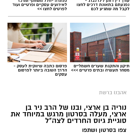
עורך דין דותן לינדנברג -
פנתרה -חלל משותף ומרכז
נפגעתם בתאונת דרכים לחצו
לאירועים עסקיים ופרטיים ועוד
לקבל מה שמגיע לכם
לפרטים לחצו >>
תיקון והתקנת שערים חשמליים
פרסום כתבה שיווקית לעסק -
מסחר תעשיה ובתים פרטיים >>>
הדרך הטובה ביותר לפרסום
עסקים
יש לכם מידע חשוב שטרם נחשף? צילומים מאירוע
חדשותי? מצאתם טעות בכתבה? נשמח שתשתפו
אהבנו ברשת
אותנו
נוריה בן ארצי, ובנו של הרב ניר בן
ארצי, מעלה בסרטון מרגש במיוחד את
סוגיית גיוס החרדים לצה"ל
צפו בסרטון ושתפו