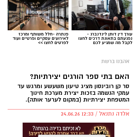
עורך דין דותן לינדנברג -
פנתרה -חלל משותף ומרכז
נפגעתם בתאונת דרכים לחצו
לאירועים עסקיים ופרטיים ועוד
לקבל מה שמגיע לכם
לפרטים לחצו >>
יש לכם מידע חשוב שטרם נחשף? צילומים מאירוע
אהבנו ברשת
חדשותי? מצאתם טעות בכתבה? נשמח שתשתפו
אותנו
האם בתי ספר הורגים יצירתיות?
סר קן רובינסון מציג טיעון משעשע ומרגש עד
עמקי הנשמה בזכות יצירת מערכת חינוך
המטפחת יצירתיות (במקום לערער אותה).
אלדה נתנאל / 12:33 24.06.26