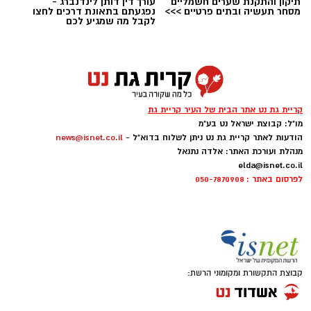
תיקון והתקנת שערים חשמליים
עורך דין דותן לינדנברג -
אותנו
מסחר תעשיה ובתים פרטיים >>>
נפגעתם בתאונת דרכים לחצו
לקבל מה שמגיע לכם
קריית גת נט אתר הבית של העיר קריית גת
מו"ל: קבוצת ישראל נט בע"מ
הודעות לאתר קריית גת נט ניתן לשלוח בדוא"ל -
news@isnet.co.il
מנהלת ועורכת האתר: אלדה נתנאל
elda@isnet.co.il
לפרסום באתר : 050-7870908
קבוצת התקשורת ומקומוני הרשת: