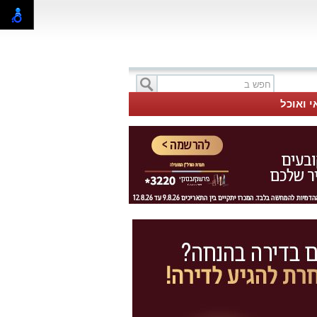
י ואוכל