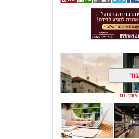
"
We Will Dance Again
רשתות החברתיות ומעורר ויכוח
ם ברחבי העולם.
רתי במשך שנים סימפטיה
המלחמה כמעט הצלחתי לתפוס את
בל כמו הקריירה שלו לאחר שנות
כבר הספיק לשכוח את להיטי
וד
המצליחה Culture Club
(מועדון תרבות), שהפכה לאחת הלהקות הבולטות של שנות ה־80 עם
Karma Chameleon", "Do You Really 
ן אותך גם
היה ג'ון מוס, יהודי ממוצא בריטי.
אל ואף הופיע בפני קהל מקומי.
הפופ הבריטי
 בפסטיבל הנובה
וביישובי
ן והתמודדות עם האובדן. בוי