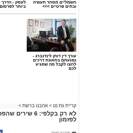
חשמליים מסחר תעשיה
לעסק - הדרך 
ובתים פרטיים >>>
ביותר לפרסום
בוי ג'ורג' השיר החדש שתומך בישראל
הרשמי
בוי ג'ורג' השיר החדש שתומך בי
עורך דין דותן לינדנברג -
נפגעתם בתאונת דרכים
לחצו לקבל מה שמגיע
בינלאומית בעקבות שיר חדש בשם "ill Dance Again
לכם
("עוד נרקוד"), שבו הוא מביע תמי
הטרור של 7 באוקטובר. הש
שהתרחשו בפסטיבל הנובה ומהפגיע
סערה בעולם המוזיקה: הכוכב הברי
ישראל – והשיר החדש מסעיר את
קריית גת נט
>
אהבנו ברשת
>
לא רק בקלפי: 6 ש
הזמר הבריטי בוי ג'ורג', מהקולות 
לפזמון
שנות ה־80, מצא את עצמו בי
בעקבות שיר חדש שבו הוא מביע ת
מערכת האתר