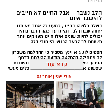
הבלוגים
הלב נשבר – אבל החיים לא חייבים
יש לכם מידע חשוב שטרם נחשף? צילומים מאירוע
להישבר איתו
חדשותי? מצאתם טעות בכתבה? נשמח שתשתפו
בשלב כלשהו בחיינו, כמעט כל אחד מאיתנו
אותנו
יחווה שברון לב. דמיינו עד כמה הדברים היו
יכולים להיות שונים אילו היינו מעניקים יותר
תשומת לב לכאב הרגשי הייחודי הזה.
הפסיכולוג גיא וינץ' מסביר כי ההחלמה משברון
לב מתחילה בהחלטה מודעת להילחם בדחף
הטבעי שלנו לייפות את העבר ולחפש תשובות
קרא עוד
שפשוט אינן קיימות. הוא מציע ארגז כלים מעשי
שיעזור לנו, בהדרגה, להשתחרר מהכאב ולהמשיך
אולי יעניין אותך גם
הלאה.
הלב שלנו אולי נשבר לפעמים, אבל אנחנו לא
חייבים להישבר יחד איתו.
מערכת האתר / 09:04 23.07.26