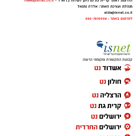
הודעות לאתר קריית גת נט ניתן לשלוח בדוא"ל -
news@isnet.co.il
יש לכם מידע חשוב שטרם נחשף? צילומים מאירוע
מנהלת ועורכת האתר: אלדה נתנאל
elda@isnet.co.il
חדשותי? מצאתם טעות בכתבה? נשמח שתשתפו
לפרסום באתר : 050-7870908
אותנו
קבוצת התקשורת ומקומוני הרשת: