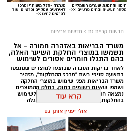
תיקון והתקנת שערים חשמליים
פנתרה -חלל משותף ומרכז
מסחר תעשיה ובתים פרטיים >>>
לאירועים עסקיים ופרטיים ועוד
לפרטים לחצו >>
גיוס
במסגרת התפקיד יידרש המועמד להוביל את תחום
חדשות קריית גת
>
חדשות ארציות
החינוך וההדרכה במוזיאון, לנהל ולהוביל צוות
משרד הבריאות באזהרה חמורה - אל
מקצועי, לפתח תוכניות חינוכיות, ליצור אירועי תוכן
תשמשו במוצרי החלקת השיער האלה,
ופרויקטים ייחודיים ולעבוד מול קהלים מגוונים, תוך
בהם התגלו חומרים אסורים לשימוש
חיבור בין עולם התרבות, החינוך והקהילה.
לאחר בדיקות מעבדה שבוצעו למוצרים שנתפסו
בתשעה סניפי רשת "מרכז ההחלקות", מזהיר
בין דרישות התפקיד:
משרד הבריאות מפני שימוש במוצרי החלקה
ושמפו שאינם רשומים כחוק. בחלק מהמוצרים
תואר אקדמי המוכר על ידי המועצה להשכלה
נמצאה חומצה גליאוקסילית האסורה לשימוש
בהחלקות שיער, ובמוצרים נוספים התגלה
גבוהה.
פורמאלדהיד - חומר המוגדר כמסרטן
קרא עוד
ניסיון בפיתוח הדרכה ועמידה מול קהל.
ניסיון ויכולת בניהול והובלת צוות.
מנהל האתר / 08:34 07.08.26
אולי יעניין אותך גם
יכולת לפיתוח והפקת פרויקטים מיוחדים