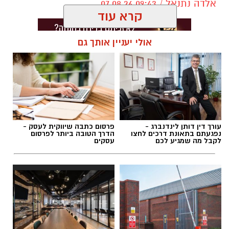
אלדה נתנאל / 09:43 07.08.26
קרא עוד
אולי יעניין אותך גם
תגים:
דרושים באשדוד
עורך דין דותן לינדנברג -
פרסום כתבה שיווקית לעסק -
נפגעתם בתאונת דרכים לחצו
הדרך הטובה ביותר לפרסום
לקבל מה שמגיע לכם
עסקים