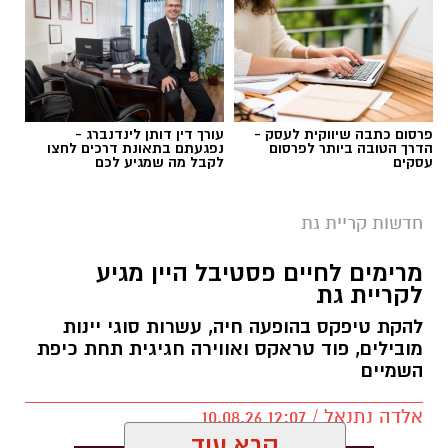
יש לכם מידע חשוב שטרם נחשף? צילומים מאירוע
חדשותי? מצאתם טעות בכתבה? נשמח שתשתפו
פרסום כתבה שיווקית לעסק -
עורך דין דותן לינדנברג -
אותנו
הדרך הטובה ביותר לפרסום
נפגעתם בתאונת דרכים לחצו
עסקים
לקבל מה שמגיע לכם
חדשות קריית גת
אילוסטרציה מעצר חשוד
מרימים לחיים פסטיבל היין מגיע
לקריית גת
חקירת משטרה בתחנת קריית גת הובילה למעצרו
להקת טיפקס בהופעה חיה, עשרות סוגי יינות
של תושב רהט, החשוד בהסעת שוהים בלתי חוקיים
מובילים, פוד טראקס ואווירה חגיגית תחת כיפת
ובמסירת ידיעה כוזבת למשטרה, לאחר שלטענת
השמיים
החוקרים דיווח כי רכבו נגנב – בזמן שהמשטרה
חושדת כי הוא עצמו נהג בו בעת הסעת השב"חים.
אלדה נתנאל / 12:07 10.08.26
קרא עוד