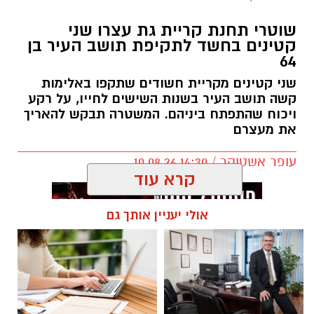
שוטרי תחנת קריית גת עצרו שני
קטינים בחשד לתקיפת תושב העיר בן
64
שני קטינים מקריית חשודים שתקפו באלימות
קשה תושב העיר בשנות השישים לחייו, על רקע
ויכוח שהתפתח ביניהם. המשטרה תבקש להאריך
את מעצרם
עופר אשטוקר / 14:30 10.08.26
קרא עוד
אולי יעניין אותך גם
תגים:
אלימות בקריית גת
,
תקיפה בקריית גת