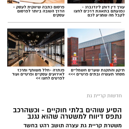
עורך דין דותן לינדנברג -
פרסום כתבה שיווקית לעסק -
נפגעתם בתאונת דרכים לחצו
הדרך הטובה ביותר לפרסום
לקבל מה שמגיע לכם
עסקים
תיקון והתקנת שערים חשמליים
פנתרה -חלל משותף ומרכז
מסחר תעשיה ובתים פרטיים >>>
לאירועים עסקיים ופרטיים ועוד
לפרטים לחצו >>
צילום: דוברות המשטרה
חדשות קריית גת
אתמול בשעות הערב התקבל דיווח במוקד 100 של
משטרת ישראל אודות אירוע אלימות שאירע ברחוב
הסיע שוהים בלתי חוקיים - וכשהרכב
בעיר קריית גת, במהלכו הותקף תושב העיר בן 64
נתפס דיווח למשטרה שהוא נגנב
ונפצע בראשו.
משטרת קריית גת עצרה תושב רהט בחשד