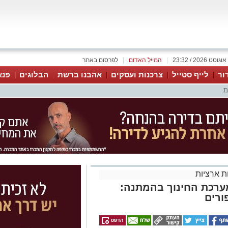
|
המייל האדום
|
לפרסום באתר
ור
לייף סטייל
צרכנות ועסקים
אהבנו ברשת
הבלוגים
פנא
ת
 ארציות
רכת החינוך בהמתנה:
ורים