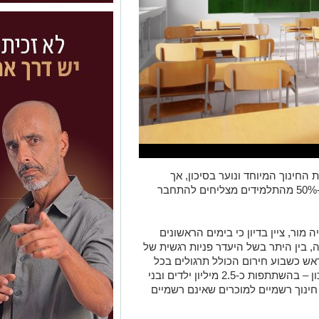
החינוך המיוחד ונוער בסיכון, אך
בוועדת החינוך של הכנסת הובהר כי רק כ-50% מהתלמידים מצליחים להתחבר
מור, ציין בדיון כי בימים הראשונים
 בין היתר בשל היעדר פניות רגשית של
ראש כשבוע חירום הכולל תרגולים בכל
הגילים – ממעונות היום ועד לתלמידי התיכון – בהשתתפות כ-2.5 מיליון ילדים ובני
 חינוך רשמיים למוכרים שאינם רשמיים