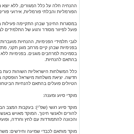
​ההנחיה חלה על כלל המגזרים, ללא יוצא מ
הפורמליות והבלתי פורמליות, אירועי פורים 
​במסגרות החינוך שבהן התקיימה פעילות 
פועל לפיזור מסודר ורגוע של התלמידים ל
​לגבי תלמידי הפנימיות, ההנחיות מועברו
בפנימיות שבהן קיים מרחב מוגן תקני, מ
בסמיכות למרחבים מוגנים. בפנימיות ללא מ
בהתאם להנחיות.
​כלל המשלחות הישראליות השוהות כעת בח
חדשה. יציאת משלחות מישראל הופסקה באופ
הטיולים פועלים בהתאם להנחיות הביטחוני
מוקדי סיוע ומענה:
​מוקד סיוע רגשי (שפ"י): בעקבות המצב הב
להורים ולאנשי חינוך. המוקד מאויש באנשי
והכוונה להתמודדות עם לחץ וחרדה, ופועל 24 שעות ביממה בטלפון 312
מוקד מותאם לכבדי שמיעה וחירשים: משרד 