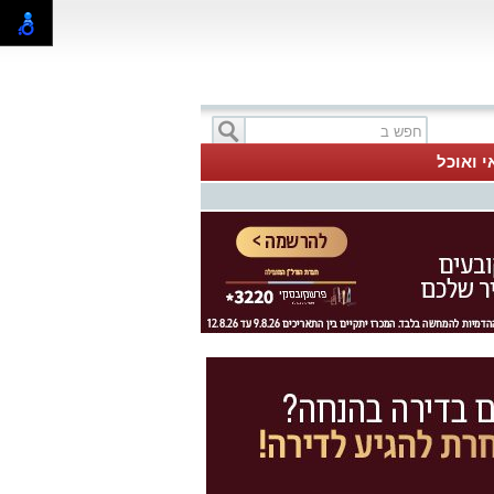
י ואוכל