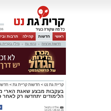
06 אוגוסט 2026 / 23:32
ראשי
חדשות
קהילה
תרבות וביד
חדשות ארציות
כרמי גת
נדל"ן בקריית ג
|
|
קריית גת נט
>
חדשות קריית גת
>
חדשות
בעקבות מבצע שאגת הארי מע
הלימודים יתחדשו רק לאחר פ
אלדה נתנאל
28.02.26 / 13:23