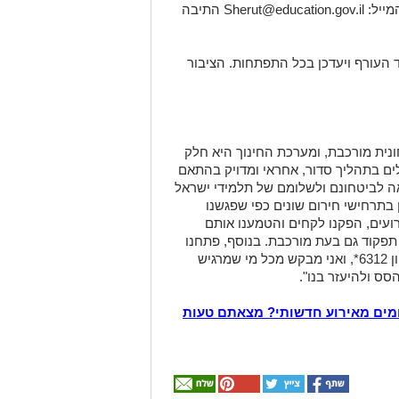
מייל:
Sherut@education.gov.il
התיבה
 העורף ויעדכן בכל התפתחות. הציבור
נית מורכבת, ומערכת החינוך היא חלק
לים בתהליך סדור, אחראי ומדויק בהתאם
אה לביטחונם ולשלומם של תלמידי ישראל
ן בתרחישי חירום שונים כפי שפגשנו
רועים, הפקנו לקחים והטמענו אותם
 תפקוד גם בעת מורכבת. בנוסף, פתחנו
קו סיוע רגשי הזמין 24 שעות ביממה בטלפון 6312*, ואני מבקש מכל מי שמרגיש
הסס ולהיעזר בנו".
מים מאירוע חדשותי? מצאתם טעות