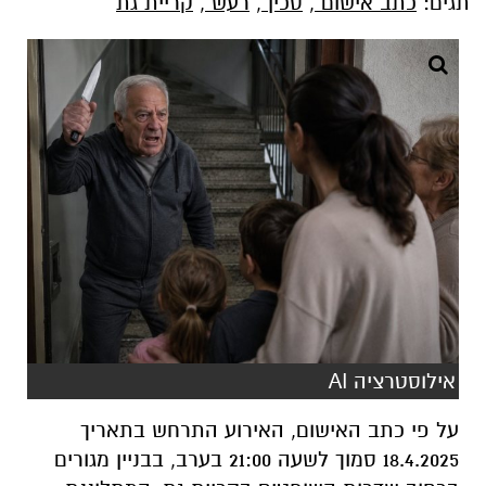
תגים:
כתב אישום
,
סכין
,
רעש
,
קריית גת
אילוסטרציה AI
על פי כתב האישום, האירוע התרחש בתאריך
18.4.2025 סמוך לשעה 21:00 בערב, בבניין מגורים