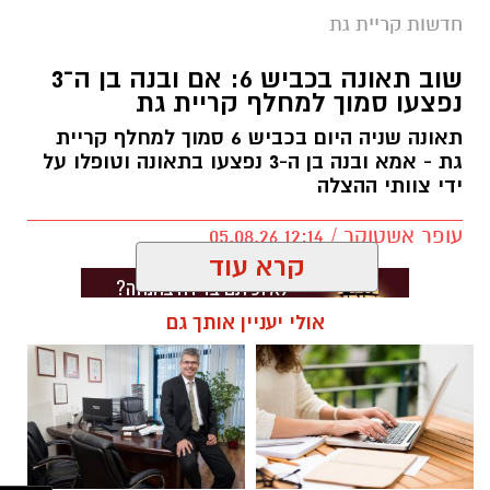
היום בתחנה המרכזית בקריית גת.
חדשות קריית גת
צוותי הרפואה של איחוד הצלה שהוזעקו למקום
שוב תאונה בכביש 6: אם ובנה בן ה־3
העניקו סיוע רפואי לגבר בן 73, שנפצע באורח קל.
נפצעו סמוך למחלף קריית גת
לאחר קבלת טיפול ראשוני בזירה הוא פונה להמשך
תאונה שניה היום בכביש 6 סמוך למחלף קריית
טיפול רפואי.
גת - אמא ובנה בן ה-3 נפצעו בתאונה וטופלו על
ידי צוותי ההצלה
עופר אשטוקר / 12:14 05.08.26
יש לכם מידע חשוב שטרם נחשף? צילומים מאירוע
קרא עוד
חדשותי? מצאתם טעות בכתבה? נשמח שתשתפו
אותנו
אולי יעניין אותך גם
תגים:
תאונה כביש 6 מחלף קריית גת