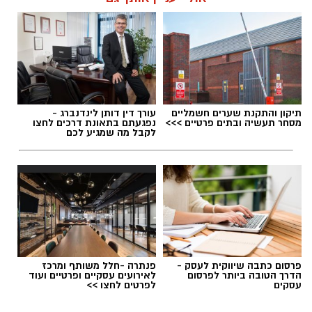
תגים:
תאונת דרכים בקריית גת
תיקון והתקנת שערים חשמליים
עורך דין דותן לינדנברג -
מסחר תעשיה ובתים פרטיים >>>
נפגעתם בתאונת דרכים לחצו
לקבל מה שמגיע לכם
צילום: דוברות איחוד הצלה
פרסום כתבה שיווקית לעסק -
פנתרה -חלל משותף ומרכז
הדרך הטובה ביותר לפרסום
לאירועים עסקיים ופרטיים ועוד
עסקים
לפרטים לחצו >>
תאונת דרכים במעורבות שני אוטובוסים אירעה