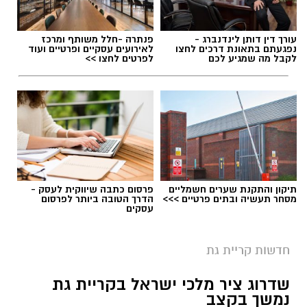
PROTEIN + MINERAL PREMIUM HAIR
STRAIGHTENING
עורך דין דותן לינדנברג -
פנתרה -חלל משותף ומרכז
Protein Mineral Premium Pre Treatment
נפגעתם בתאונת דרכים לחצו
לאירועים עסקיים ופרטיים ועוד
לקבל מה שמגיע לכם
לפרטים לחצו >>
Shampoo
בנוסף, נמצא כי המוצר
HYDRO KERATIN PRO
HAIR STRAIGHTENING GEL
, שאף הוא אינו רשום
במאגרי משרד הבריאות, מסומן כמכיל
חומצה
גליאוקסילית
– רכיב האסור לשימוש בתכשירים
להחלקת שיער בישראל.
תיקון והתקנת שערים חשמליים
פרסום כתבה שיווקית לעסק -
במשרד הבריאות מסבירים כי קיים קשר סיבתי בין
מסחר תעשיה ובתים פרטיים >>>
הדרך הטובה ביותר לפרסום
עסקים
שימוש במוצרי החלקת שיער המכילים חומצה
גליאוקסילית לבין תופעות לוואי חמורות, ובהן
חדשות קריית גת
מקרים של
כשל כלייתי
שדווחו למשרד.
צילום: דוברות המשטרה
שדרוג ציר מלכי ישראל בקריית גת
עוד נמסר כי בבדיקה שערכה המחלקה לתמרוקים
במהלך פעילות יזומה שביצעו הבלשים, נערך
נמשך בקצב
מול היצרן הרשום במאגר, חברת "תלתל", התברר