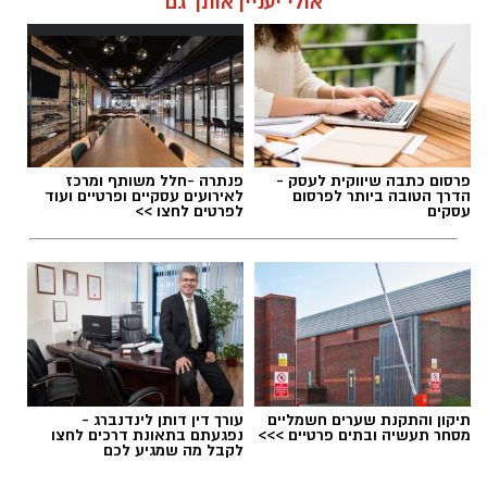
אולי יעניין אותך גם
יכולת לפיתוח והפקת פרויקטים מיוחדים
ואירועי תוכן.
חשיבה עצמאית ורב־תחומית.
יחסי אנוש מצוינים, יוזמה ויצירתיות.
במוזיאון מציינים כי הם מחפשים מועמד או מועמדת
תגים:
משרד הבריאות
,
חומרים מסוכנים
,
מרכז
פרסום כתבה שיווקית לעסק -
פנתרה -חלל משותף ומרכז
בעלי "ראש מלא ברעיונות", שיצטרפו להובלת
ההחלקות
הדרך הטובה ביותר לפרסום
לאירועים עסקיים ופרטיים ועוד
עסקים
לפרטים לחצו >>
הפעילות החינוכית והקהילתית של אחד ממוסדות
התרבות הבולטים בעיר.
לפרטים המלאים ולהגשת מועמדות ניתן להיכנס
לעמוד הדרושים של החברה העירונית:
להגשת מועמדות לחצו כאן
תיקון והתקנת שערים חשמליים
עורך דין דותן לינדנברג -
מסחר תעשיה ובתים פרטיים >>>
נפגעתם בתאונת דרכים לחצו
לקבל מה שמגיע לכם
יש לכם מידע חשוב שטרם נחשף? צילומים מאירוע