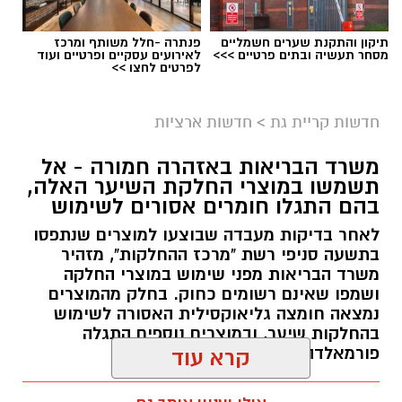
תיקון והתקנת שערים חשמליים
פנתרה -חלל משותף ומרכז
מסחר תעשיה ובתים פרטיים >>>
לאירועים עסקיים ופרטיים ועוד
לפרטים לחצו >>
גיוס
במסגרת התפקיד יידרש המועמד להוביל את תחום
חדשות קריית גת
>
חדשות ארציות
החינוך וההדרכה במוזיאון, לנהל ולהוביל צוות
משרד הבריאות באזהרה חמורה - אל
מקצועי, לפתח תוכניות חינוכיות, ליצור אירועי תוכן
תשמשו במוצרי החלקת השיער האלה,
ופרויקטים ייחודיים ולעבוד מול קהלים מגוונים, תוך
בהם התגלו חומרים אסורים לשימוש
חיבור בין עולם התרבות, החינוך והקהילה.
לאחר בדיקות מעבדה שבוצעו למוצרים שנתפסו
בתשעה סניפי רשת "מרכז ההחלקות", מזהיר
בין דרישות התפקיד:
משרד הבריאות מפני שימוש במוצרי החלקה
ושמפו שאינם רשומים כחוק. בחלק מהמוצרים
תואר אקדמי המוכר על ידי המועצה להשכלה
נמצאה חומצה גליאוקסילית האסורה לשימוש
בהחלקות שיער, ובמוצרים נוספים התגלה
גבוהה.
פורמאלדהיד - חומר המוגדר כמסרטן
קרא עוד
ניסיון בפיתוח הדרכה ועמידה מול קהל.
ניסיון ויכולת בניהול והובלת צוות.
מנהל האתר / 08:34 07.08.26