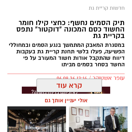
חדשותי? מצאתם טעות בכתבה? נשמח שתשתפו
חדשות קריית גת
אותנו
צילומים: משרד הבריאות
תיק הסמים נחשף: כחצי קילו חומר
החשוד כסם המכונה "דוקטור" נתפס
משרד הבריאות פרסם אזהרה לציבור מפני שימוש
בקריית גת
במוצרי שיער נוספים שנתפסו במסגרת מבצע
במסגרת המאבק המתמשך בנגע הסמים ובמחוללי
פיקוח שנערך בתשעה סניפי רשת "מרכז
הפשיעה, פעלו בלשי תחנת קריית גת בעקבות
דיווח שהתקבל אודות חשוד המעורב על פי
ההחלקות".
החשד בסחר בסמים מביתו
האזהרה מתפרסמת לאחר שבדיקות מעבדה
עופר אשטוקר / 13:14 06.08.26
הושלמו לכלל המוצרים שנאספו במהלך המבצע,
קרא עוד
ובהמשך להודעת משרד הבריאות שפורסמה בחודש
יולי.
אולי יעניין אותך גם
בין המוצרים שנמצאו ואינם רשומים במאגרי משרד
הבריאות, ולכן חל איסור לשווקם:
תגים:
סחר בסמים בקריית גת