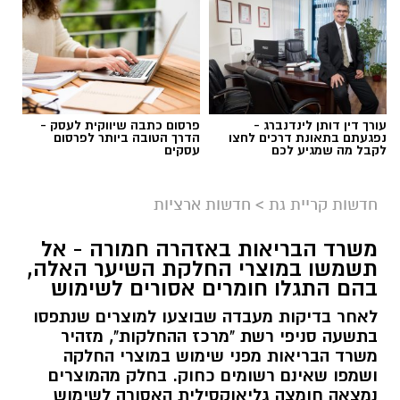
עורך דין דותן לינדנברג -
פרסום כתבה שיווקית לעסק -
נפגעתם בתאונת דרכים לחצו
הדרך הטובה ביותר לפרסום
לקבל מה שמגיע לכם
עסקים
גיוס
במסגרת התפקיד יידרש המועמד להוביל את תחום
חדשות קריית גת
>
חדשות ארציות
החינוך וההדרכה במוזיאון, לנהל ולהוביל צוות
משרד הבריאות באזהרה חמורה - אל
מקצועי, לפתח תוכניות חינוכיות, ליצור אירועי תוכן
תשמשו במוצרי החלקת השיער האלה,
ופרויקטים ייחודיים ולעבוד מול קהלים מגוונים, תוך
בהם התגלו חומרים אסורים לשימוש
חיבור בין עולם התרבות, החינוך והקהילה.
לאחר בדיקות מעבדה שבוצעו למוצרים שנתפסו
בתשעה סניפי רשת "מרכז ההחלקות", מזהיר
בין דרישות התפקיד:
משרד הבריאות מפני שימוש במוצרי החלקה
ושמפו שאינם רשומים כחוק. בחלק מהמוצרים
תואר אקדמי המוכר על ידי המועצה להשכלה
נמצאה חומצה גליאוקסילית האסורה לשימוש