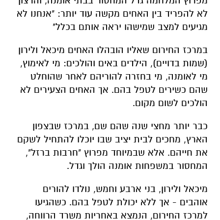
מפרוץ המלחמה גדל המחסור בבתי אומנה, והרצון
לא להפריד בין האחים מקשה עוד יותר: "אנחנו לא
מגיעים למצב שמישהו יראה אותם בכלל"
במרכז החירום שאליו הובהלו האחים מיכאל ולירון
(שמות בדויים), הילדים באים והולכים: מי לאימוץ,
מי לאומנה, מי בחזרה להוריהם לאחר שהוחלט
שהם כשירים לטפל בהם. אך האחים הצעירים לא
הולכים לשום מקום.
כבר יותר מחצי שנה שהם שם, במרכז שבצפון
הארץ, מחכים לבית יציב שבו יוכלו להתחיל לשקם
את חייהם. אלא שבמיוחד מפרוץ "חרבות ברזל",
המחסור במשפחות אומנה הולך וגדל.
מיכאל ולירון, בני ארבע וחמש, נולדו להורים
אוהבים - אך ללא יכולת לטפל בהם. כשהגיעו
למרכז החירום, הנמצא באחריות משרד הרווחה,