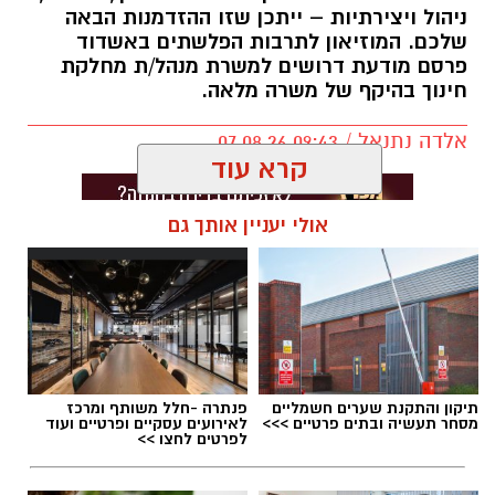
ניהול ויצירתיות – ייתכן שזו ההזדמנות הבאה
שלכם. המוזיאון לתרבות הפלשתים באשדוד
פרסם מודעת דרושים למשרת מנהל/ת מחלקת
חינוך בהיקף של משרה מלאה.
אלדה נתנאל / 09:43 07.08.26
קרא עוד
אולי יעניין אותך גם
תגים:
דרושים באשדוד
תיקון והתקנת שערים חשמליים
פנתרה -חלל משותף ומרכז
מסחר תעשיה ובתים פרטיים >>>
לאירועים עסקיים ופרטיים ועוד
לפרטים לחצו >>