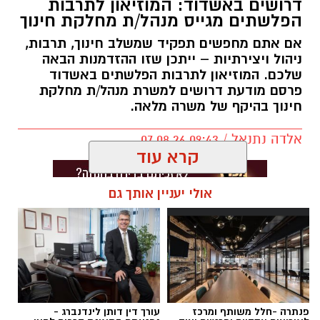
דרושים באשדוד: המוזיאון לתרבות
הפלשתים מגייס מנהל/ת מחלקת חינוך
אם אתם מחפשים תפקיד שמשלב חינוך, תרבות,
ניהול ויצירתיות – ייתכן שזו ההזדמנות הבאה
שלכם. המוזיאון לתרבות הפלשתים באשדוד
פרסם מודעת דרושים למשרת מנהל/ת מחלקת
חינוך בהיקף של משרה מלאה.
אלדה נתנאל / 09:43 07.08.26
קרא עוד
אולי יעניין אותך גם
תגים:
דרושים באשדוד
פנתרה -חלל משותף ומרכז
עורך דין דותן לינדנברג -