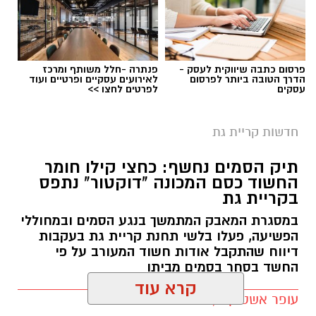
לעמוד הדרושים של החברה העירונית:
להגשת מועמדות לחצו כאן
פרסום כתבה שיווקית לעסק -
פנתרה -חלל משותף ומרכז
הדרך הטובה ביותר לפרסום
לאירועים עסקיים ופרטיים ועוד
עסקים
לפרטים לחצו >>
יש לכם מידע חשוב שטרם נחשף? צילומים מאירוע
חדשותי? מצאתם טעות בכתבה? נשמח שתשתפו
חדשות קריית גת
אותנו
צילומים: משרד הבריאות
תיק הסמים נחשף: כחצי קילו חומר
החשוד כסם המכונה "דוקטור" נתפס
משרד הבריאות פרסם אזהרה לציבור מפני שימוש
בקריית גת
במוצרי שיער נוספים שנתפסו במסגרת מבצע
במסגרת המאבק המתמשך בנגע הסמים ובמחוללי
פיקוח שנערך בתשעה סניפי רשת "מרכז
הפשיעה, פעלו בלשי תחנת קריית גת בעקבות
דיווח שהתקבל אודות חשוד המעורב על פי
ההחלקות".
החשד בסחר בסמים מביתו
האזהרה מתפרסמת לאחר שבדיקות מעבדה
עופר אשטוקר / 13:14 06.08.26
הושלמו לכלל המוצרים שנאספו במהלך המבצע,