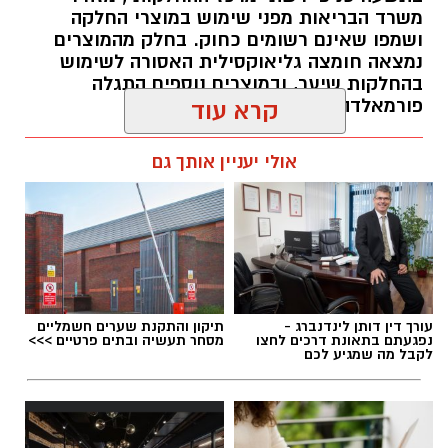
בין דרישות התפקיד:
משרד הבריאות מפני שימוש במוצרי החלקה
ושמפו שאינם רשומים כחוק. בחלק מהמוצרים
תואר אקדמי המוכר על ידי המועצה להשכלה
נמצאה חומצה גליאוקסילית האסורה לשימוש
בהחלקות שיער, ובמוצרים נוספים התגלה
גבוהה.
פורמאלדהיד - חומר המוגדר כמסרטן
קרא עוד
ניסיון בפיתוח הדרכה ועמידה מול קהל.
ניסיון ויכולת בניהול והובלת צוות.
מנהל האתר / 08:34 07.08.26
אולי יעניין אותך גם
יכולת לפיתוח והפקת פרויקטים מיוחדים
ואירועי תוכן.
חשיבה עצמאית ורב־תחומית.
יחסי אנוש מצוינים, יוזמה ויצירתיות.
במוזיאון מציינים כי הם מחפשים מועמד או מועמדת
תגים:
משרד הבריאות
,
חומרים מסוכנים
,
מרכז
עורך דין דותן לינדנברג -
תיקון והתקנת שערים חשמליים
בעלי "ראש מלא ברעיונות", שיצטרפו להובלת
ההחלקות
נפגעתם בתאונת דרכים לחצו
מסחר תעשיה ובתים פרטיים >>>
לקבל מה שמגיע לכם
הפעילות החינוכית והקהילתית של אחד ממוסדות
התרבות הבולטים בעיר.
לפרטים המלאים ולהגשת מועמדות ניתן להיכנס