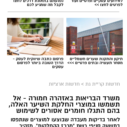
לאירועים עסקיים ופרטיים ועוד
נפגעתם בתאונת דרכים לחצו
לפרטים לחצו >>
לקבל מה שמגיע לכם
תיקון והתקנת שערים חשמליים
פרסום כתבה שיווקית לעסק -
מסחר תעשיה ובתים פרטיים >>>
הדרך הטובה ביותר לפרסום
עסקים
גיוס
במסגרת התפקיד יידרש המועמד להוביל את תחום
חדשות קריית גת
>
חדשות ארציות
החינוך וההדרכה במוזיאון, לנהל ולהוביל צוות
משרד הבריאות באזהרה חמורה - אל
מקצועי, לפתח תוכניות חינוכיות, ליצור אירועי תוכן
תשמשו במוצרי החלקת השיער האלה,
ופרויקטים ייחודיים ולעבוד מול קהלים מגוונים, תוך
בהם התגלו חומרים אסורים לשימוש
חיבור בין עולם התרבות, החינוך והקהילה.
לאחר בדיקות מעבדה שבוצעו למוצרים שנתפסו
בתשעה סניפי רשת "מרכז ההחלקות", מזהיר