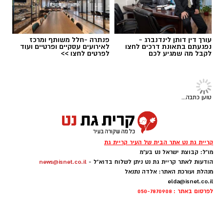
עורך דין דותן לינדנברג -
פנתרה -חלל משותף ומרכז
נפגעתם בתאונת דרכים לחצו
לאירועים עסקיים ופרטיים ועוד
לקבל מה שמגיע לכם
לפרטים לחצו >>
חדשות קריית גת
בת 70 ובנה מקריית גת נעצרו בחשד
צילום: עיריית קריית גת
לסחר בסמים - נתפס חומר החשוד
כסם מסוג קריסטל
עבודות השדרוג בציר מלכי ישראל בקריית גת
המשטרה פשטה על בית בקריית גת בעקבות
נמצאות בעיצומן, והבוקר (חמישי) סייר במקום ראש
מידע מודיעיני, ואיתרה סמים מסוג קריסטל
העיר, כפיר סויסה, כדי לעמוד מקרוב על קצב
בכמות מסחרית. בת 70 ובנה נעצרו, ובית המשפט
האריך את מעצרם
התקדמות הפרויקט.
קרא עוד