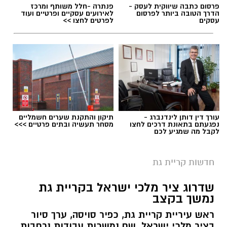
פרסום כתבה שיווקית לעסק -
פנתרה -חלל משותף ומרכז
הדרך הטובה ביותר לפרסום
לאירועים עסקיים ופרטיים ועוד
עסקים
לפרטים לחצו >>
עורך דין דותן לינדנברג -
תיקון והתקנת שערים חשמליים
נפגעתם בתאונת דרכים לחצו
מסחר תעשיה ובתים פרטיים >>>
לקבל מה שמגיע לכם
חדשות קריית גת
צילום: דוברות המשטרה
שדרוג ציר מלכי ישראל בקריית גת
במהלך פעילות יזומה שביצעו הבלשים, נערך
נמשך בקצב
חיפוש בביתו של החשוד. במהלך החיפוש אותר
ראש עיריית קריית גת, כפיר סויסה, ערך סיור
תיק ובתוכו חומרים החשודים כסמים מסוכנים
בציר מלכי ישראל, שם נמשכות עבודות נרחבות