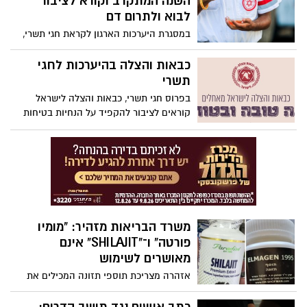
השנה המתקרב וקורא לציבור
לבוא ולתרום דם
במסגרת היערכות הארגון לקראת חגי תשרי,
תורחב פריסת החובשים והפראמדיקים של
מד"א ברחבי הארץ, באמבולנסים, בניידות
כבאות והצלה בהיערכות לחגי
לטיפול נמרץ, באופנועים וברכבים הייחודיים
תשרי
הנוספים של מד"א.
בפרוס חגי תשרי, כבאות והצלה לישראל
קוראים לציבור להקפיד על הנחיות בטיחות
באש בבית ובאזורי הבילוי
משרד הבריאות מזהיר: "מומיו
פורטה" ו־"SHILAJIT" אינם
מאושרים לשימוש
אזהרה מצריכת תוספי תזונה המכילים את
החומר "מומיו" / "שילג'יט"