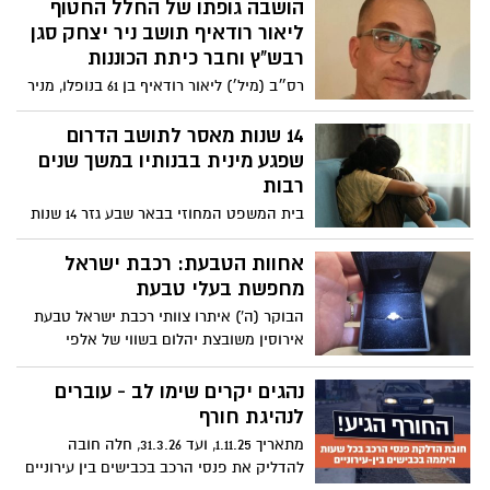
הושבה גופתו של החלל החטוף
ליאור רודאיף תושב ניר יצחק סגן
רבש"ץ וחבר כיתת הכוננות
רס״ב (מיל׳) ליאור רודאיף בן 61 בנופלו, מניר
יצחק, סגן רבש״ץ וחבר כיתת הכוננות ביישוב,
חלל צה״ל שנחטף בידי ארגון טרור והושב
14 שנות מאסר לתושב הדרום
לקבורה.
שפגע מינית בבנותיו במשך שנים
רבות
בית המשפט המחוזי בבאר שבע גזר 14 שנות
מאסר בפועל, מאסר על תנאי ופיצוי בסך
200,000 ₪, על נאשם שהורשע על פי הודאתו
אחוות הטבעת: רכבת ישראל
בביצוע מעשים מגונים בבנותיו הקטינות.
מחפשת בעלי טבעת
הבוקר (ה') איתרו צוותי רכבת ישראל טבעת
אירוסין משובצת יהלום בשווי של אלפי
שקלים, השייכת לנוסע שככל הנראה תכנן
להציע עמה נישואין
נהגים יקרים שימו לב - עוברים
לנהיגת חורף
מתאריך 1.11.25, ועד 31.3.26, חלה חובה
להדליק את פנסי הרכב בכבישים בין עירוניים