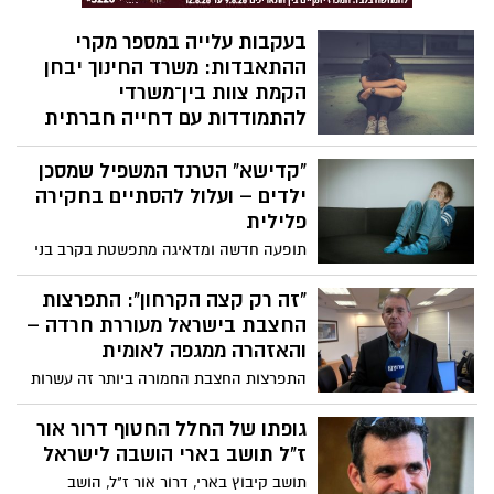
בעקבות עלייה במספר מקרי
ההתאבדות: משרד החינוך יבחן
הקמת צוות בין־משרדי
להתמודדות עם דחייה חברתית
וחרם
"קדישא" הטרנד המשפיל שמסכן
על רקע עלייה מדאיגה במספר מקרי
ילדים – ועלול להסתיים בחקירה
ההתאבדות בקרב בני נוער, ובצל מקרים
כואבים נוספים שבהם עלו טענות לדחייה
פלילית
חברתית וחרם, הורה שר החינוך על בחינת
תופעה חדשה ומדאיגה מתפשטת בקרב בני
הקמתו של צוות בין־משרדי שיגבש מענה
הנוער ברחבי הארץ טרנד טיקטוק בשם
מקיף ומעמיק לתופעה. המטרה: לחזק את
"קדישא", שבו ילדים מורידים בכוח את ראשו
"זה רק קצה הקרחון": התפרצות
הרצף הטיפולי סביב תלמידים במצוקה
של חברם אל אזור חלציהם בתנועה מהירה
החצבת בישראל מעוררת חרדה –
ולשפר את יכולת האיתור, הליווי וההתערבות
ומשפילה – וזאת תוך תיעוד והפצה ברשת.
והאזהרה ממגפה לאומית
בזמן אמת.
במשטרה מזהירים “המעשה עשוי להוות
התפרצות החצבת החמורה ביותר זה עשרות
עבירת מין לכל דבר, גם אם מצולם כבדיחה.”
שנים ממשיכה להתפשט – ומומחי בריאות
מזהירים שמדובר רק בתחילת גל התחלואה.
גופתו של החלל החטוף דרור אור
אמש נרשם מקרה המוות ה־11 מאז החל
ז"ל תושב בארי הושבה לישראל
האירוע, תינוק בן שנה וחצי מירושלים שנפטר
תושב קיבוץ בארי, דרור אור ז"ל, הושב