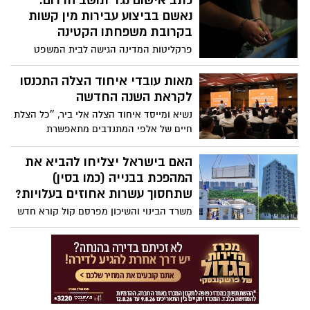
כתב אישום נגד תושב הדרום:
נאשם בביצוע עבירות מין קשות
בקרובת משפחתו הקטינה
פרקליטות המדינה הגישה לבית המשפט
המחוזי בבאר שבע כתב אישום נגד תושב
הדרום, כבן 70, בגין ביצוע עבירות מין חמורות
מאות עובדי איחוד הצלה התכנסו
בקרובת משפחתו
לקראת השנה החדשה
נשיא ומייסד איחוד הצלה אלי ביר, ״כל הצלת
חיים של אלפי המתנדבים מתאפשרת
בזכותכם״ מנכ״ל הארגון פרופ׳ אהוד דודסון,
״בזכותכם הגענו להשגים חסרי תקדים
האם בישראל יצליחו להביא את
בהצלת חיים
המהפכת בבנייה (כמו בסין)
שתחסוך עשרות אחוזים בעלויות?
משרד הבינוי והשיכון מפרסם קול קורא חדש
לחברות בנייה זרות לצורך ביצוע עבודות בנייה
למגורים בישראל. בסין השאירו את העולם
בהלם כשהקימו את מלון T30 Tower
בצ'אנגשה - בניין של 30 קומות ו-17,000 מ"ר
שנבנה ב-15 ימים בלבד. איך הם עשו את זה?
האם בישראל מתחילים להשתחרר מתפיסות