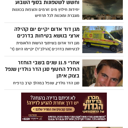
ממנו. מני, שזכה לכינוי "מלך השערים" של
וחשש לשטפונות בסוף השבוע
והכוונה – תהיה בקשר ישיר עם אלוהים, אל
הפועל בארי בכדורגל ובהמשך אימן את
יחידות חילוץ מים זורמים והצפות בכוננות
תחפש מחליף. מי הוא הרב שלמה יהודה
קבוצת הנוער, הובא למנוחות בישראל לאחר
מוגברת ומוכנות לכל תרחיש
בארי (במקור שי צוברי) שבגיל 37 עם 3 בתים
למעלה משנתיים בשבי.
יוקרתיים בבעלותו ותמונה של ראש עיר
מגן דוד אדום יקיים יום קהילה
שמנשק לו את היד, עולה ועולה ומטפח עולם
מיסטי סביבו?
ארצי בנושא בטיחות בדרכים
מגן דוד אדום בשיתוף הרשות הלאומית
לבטיחות בדרכים )הרלב"ד) יקיימו היום (ד'
12.11), ברחבי הארץ יום קהילה מיוחד,
באמצעות מתנדבי הארגון, במטרה להעלות
אחרי 11.5 שנים בשבי הוחזר
את המודעות לבטיחות בדרכים.
החלל החטוף סגן הדר גולדין שנפל
בצוק איתן
סגן הדר גולדין, שנפל במהלך קרב ברפיח
במבצע "צוק איתן" בשנת 2014, הובא לישראל
לאחר שגופתו אותרה והושבה במסגרת הסכם
שהושג בין ישראל לחמאס באוקטובר 2025.