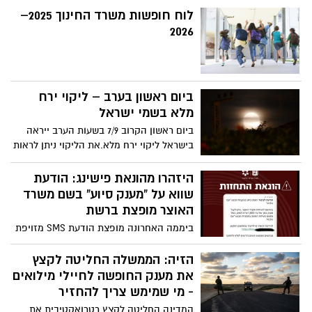
ישנות ויחלו בבנייה מתועשת מתקדמת כדי
לוח חופשות משרד החינוך 2025–
לחסוך עשרות אחוזים בעלויות הבנייה?
2026
ביום ראשון בערב – ליקוי ירח
מלא בשמי ישראל
ביום ראשון הקרוב 7/9 בשעות הערב ייראה
בישראל ליקוי ירח מלא.את הליקוי ניתן לראות
מכל מקום בארץ, ועל פי התחזית לא צפויה
עננות בשעות הליקוי
היזהרו מהונאת פישינג: הודעת
שווא על “מענק סיוע” בשם משרד
האוצר מופצת ברשת
ביממה האחרונה מופצת הודעת SMS מזויפת
המבטיחה "מענק סיוע ממשרד האוצר"
בעקבות מבצע "עם כלביא" – אך מדובר
הזיה: הממשלה החליטה לקצץ
בהונאת פישינג מתוחכמת שנועדה לגנוב
את מענק החופשה לחיילי מילואים
פרטים אישיים ולפגוע במכשיר שלכם.
- מי שמימש צריך להחזיר
המדינה החליטה לקצץ רטרואקטיבית את