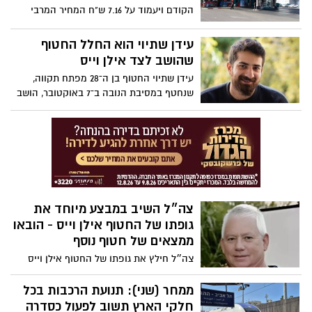
הקודם ויעמוד על 7.16 ש"ח המחיר המרבי
לליטר בנזין 95 אוקטן נטול עופרת
עידן שתיוי הוא החלל החטוף
שהושב לצד אילן וייס
עידן שתיוי החטוף בן ה־28 מפתח תקווה,
שנחטף במסיבת הנובה ב־7 באוקטובר, הושב
לישראל במבצע מיוחד ברצועת עזה יחד עם
אילן וייס. משפחתו עודכנה כבר באוקטובר
שעבר כי אינו בחיים. אביו: "אתמול בבוקר עוד
התפללתי שהוא חי". נכון להיום, 48 חטופים
עדיין בשבי חמאס.
צה״ל השיב במבצע מיוחד את
גופתו של החטוף אילן וייס - הובאו
ממצאים של חטוף נוסף
צה״ל חילץ את גופתו של החטוף אילן וייס
ז״ל וכן השיב ממצאים המקושרים לחלל חטוף
נוסף ששמו טרם הותר לפרסום
ממחר (שני): תנועת הרכבות בכל
חלקי הארץ תשוב לפעול כסדרה