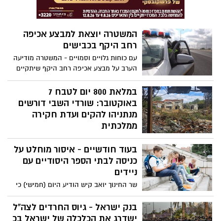
לספר לכם על המקום?
המשטרה יוצאת למבצע אכיפה
רחב היקף בכבישים
עם כוחות גלויים וסמויים - המשטרה מודיעה
הערב על מבצע אכיפה רחב היקף שיתקיים
מחר בכבישי הארץ, העירוניים ובין עירוניים.
בין השאר ייבדקו שימוש בטלפון בזמן נהיגה
במלאת 800 יום לטבח 7
ומהירות מופרזת
באוקטובר: שורדי השבי דורשים
מנתניהו להקים ועדת חקירה
ממלכתית
במלאת 800 ימים למתקפת חמאס ב־7
בעוד חודשיים - איסור מוחלט על
באוקטובר, שורדי שבי, משפחות חטופים
ומשפחות שכולות פרסמו מכתב משותף לראש
כניסה לבתי הספר היסודיים עם
הממשלה בנימין נתניהו, שבו הם דורשים
ניידים
הקמה מיידית של ועדת חקירה ממלכתית
שר החינוך יואב קיש הודיע היום (חמישי) כי
לחקר המחדל והשלכותיו. על המכתב חתומים
ממחציתה השנייה של שנת הלימודים תשפ"ו,
עשרות שורדי שבי ובני משפחותיהם, והוא
החל מתאריך 2 בפברואר 2026 - ייפרדו
בנק ישראל - גיוס החרדים לצה"ל
מגובה גם בידי “מועצת אוקטובר”, המאגדת
תלמידי היסודי מהטלפונים הניידים כבר
ישדרג את הכלכלה של ישראל בכ