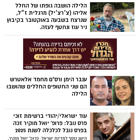
באוקטובר.
הלילה הושבה גופתו של החלל
אליהו (צ׳רצ׳יל) מרגלית ז״ל,
שנרצח בשבעה באוקטובר בקיבוץ
ניר עוז ונחטף לעזה.
קיבוץ ניר עוז מודיע על השבתו לקבורה של
יקירינו, אליהו (צ׳רצ׳יל) מרגלית ז״ל, שנרצח
בשבעה באוקטובר בקיבוץ ניר עוז ונחטף
לעזה. צ׳רצ׳יל, בן 75, נשוי לדפנה, אב לנועה,
דני ונילי וסב לשלושה.
ענבר הימן ורס"ם מחמד אלאטרש
הם שני החטופים החללים שהושבו
הלילה
עוד ישראלי/יהודי ברשימת זוכי
פרס נובל: פרופ' יואל מוקיר זכה
בפרס נובל לכלכלה לשנת 2025
הישג נוסף למדינת ישראל: פרופ’ יואל מוקיר,