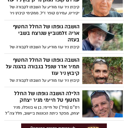
קיבוץ ניר עוז מודיע על השבתו לקבורה של
יקירינו, עמירם קופר ז"ל, ממקימי קיבוץ ניר
עוז, שנחטף בשבעה באוקטובר ונרצח בשבי
בעזה.
הושבה גופתו של החלל החטוף
אריה זלמנוביץ שנרצח בשבי
בעזה
קיבוץ ניר עוז מודיע על השבתו לקבורה של
חברנו, אריה (זלמן) זלמנוביץ ז״ל, ממקימי
קיבוץ ניר עוז, שנחטף בשבעה באוקטובר
הושבה גופתו של החלל החטוף
ונרצח בשבי בעזה בייסורי גוף ונפש.
תמיר אדר שנפל בגבורה בהגנה על
קיבוץ ניר עוז
קיבוץ ניר עוז מודיע על השבתו לקבורה של
יקירינו, תמיר אדר ז"ל, חבר כיתת הכוננות של
קיבוץ ניר עוז שנפל בקרב גבורה בשבעה
הלילה הושבה גופתו של החלל
באוקטובר.
החטוף טל חיימי מניר יצחק
רס״ם (מיל׳) טל חיימי, בן 41 בנופלו, מניר
יצחק, מפקד כיתת הכוננות ביישוב, חלל צה״ל
שנחטף בידי ארגון טרור והושב לקבורה. החלל
החטוף טל חיימי, חבר כיתת הכוננות בניר