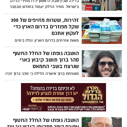
בלילה שבין שבת לראשון ירדו מחירי הדלק
למשפחותיהם.
בישראל. מחיר הדלק יעמוד בחודש נובמבר
על 7.07 שקלים לליטר אוקטן 95 בשירות
עצמי. ירידה של 16 אגורות לליטר דלק
זהירות, שטרות מזויפים של 200
שקל מפוזרים בדרום הארץ כדי
לעקוץ אתכם
מאות אזרחים בדרום הארץ, נפלו בימים
האחרונים קורבן למתקפת הונאה מתוחכמת
של נוכלים העושים רושם מקסים אבל עוקצים
הושבה גופתו של החלל החטוף
את האנשים בבקשה לפרוט להם שטרות של
סהר ברוך תושב קיבוץ בארי
200 (מזויפים) בשטרות מזויפים של 100 ולא
שנרצח בשבי החמאס
רק בכספומטים.
משפחת ברוך אישרה הלילה כי סהר ברוך זכרו
לברכה הוחזר לשטח ישראל וזוהה באופן
רשמי במכון לרפואה משפטית, לאחר מעל
לשנתיים ארוכות וכואבות.
הושבה גופתו של החלל החטוף
עמירם קופר ממקימי קיבוץ ניר עוז