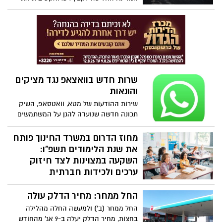
מענק החופשה שניתן לחיילי מילואים, בסכום
של עד 4,500 ש"ח (בהתאם לימי המילואים).
מי שמימש את השובר, קיבל כעת דרישה
להשיב את הכסף
שרות חדש בוואצאפ נגד מציקים
והונאות
שירות ההודעות של מטא, וואטסאפ, השיק
תכונה חדשה שנועדה להגן על המשתמשים
מפני הונאות וצירופים לא רצויים לקבוצות.
מעכשיו, בכל פעם שתצורפו לקבוצה על ידי
מחוז הדרום במשרד החינוך פותח
אדם שאינו ברשימת אנשי הקשר שלכם,
את שנת הלימודים תשפ"ו:
תופיע הודעה מיידית שתספק מידע חיוני: שם
השקעה במצוינות לצד חיזוק
הקבוצה, מי הוסיף אתכם, ותזכורת לכך
ערכים ולכידות חברתית
שהצטרפתם על ידי אדם שאינו מוכר לכם.
במחוז הדרום נפתחת שנת הלימודים תשפ"ו
החל ממחר: מחיר הדלק עולה
עם כ-340 אלף תלמידים וכ-33 אלף עובדי
הוראה שיכנסו מחר בבוקר בשערי בתי הספר
החל ממחר (ב') ולמעשה החלה מהלילה
וגני הילדים.
בחצות, מחיר הדלק יעלה ב-9 אג' מהחודש