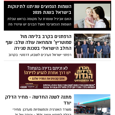
השמות הנפוצים שניתנו לתינוקות
בישראל בשנת 2025
האם אביגיל שומרת על מקומה בראש טבלת
השמות הנפוצים? ואצל הבנים יש שינוי? מה
השמות החדשים שהתגנבו השנה? והאם יש
באמת שינויים ברשימת השמות משנה לשנה?
הרפתנים בקרב בלימה מול
אם התלבטתם איך לקרוא לילד או לילדה
סמוטריץ׳ והמחאה עולה שלב: ענף
שלכם, רשוץ האוכלוסין וההגירה עם רשימת
החלב הישראלי בסכנת סגירה
השמות הפופולריים בישראל
רפתני ישראל נערכים לשבוע דרמטי: בקרוב
יוכרע עתידו של ענף החלב הישראלי
והרפתנים זועקים: במחאה להסרת קידומה
של רפורמת החלב שמוביל סמוטריץ׳: אל
תיתן יד להפקרת אדמות הלאום בשם חיסכון
של כמה שקלים בעוד שר האוצר מנופף
בהוזלת מחירים, הרפתנים מזהירים: מאחורי
המילה "רפורמה" מסתתר חיסול של 400
מתנה לשנה החדשה - מחיר הדלק
רפתות והפקרת החלב למדינות עוינות. בכיר
יורד
בענף: "זהו גזר דין מוות להתיישבות. במקום
שבו לא תהיה חקלאות לא יהיה גבול״.
משרד האנרגיה והתשתיות מעדכן: מחירי
הדלק לחודש ינואר 2026 - ירידה של 26