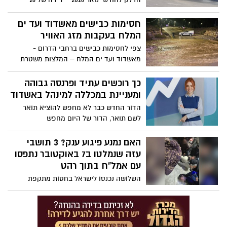
אגורות. מינהל הדלק והגז במשרד האנרגיה
והתשתיות מודיע כי בחצות הלילה שבין רביעי
חסימות כבישים מאשדוד ועד ים
לחמישי (31.12.25-1.1.26) יעודכנו מחירי מוצרי
המלח בעקבות מזג האוויר
הדלק הנמצאים בפיקוח, הנמכרים לצרכן
צפי לחסימות כבישים ברחבי הדרום -
בתחנות הדלק
מאשדוד ועד ים המלח – המלצות משטרת
ישראל לקראת מזג האוויר החורפי הצפוי מחר
(שבת, 27.12.25) החל משעות הצהריים ועד יום
כך רוכשים עתיד ופרנסה גבוהה
ראשון (28.1.25)
ומעניינת במכללה למינהל באשדוד
הדור החדש כבר לא מחפש להוציא תואר
לשם תואר, הדור של היום מחפש
לרכוש מקצוע אמיתי, שיש בו פוטנציאל
הכנסה גבוה, אופק ועניין בעבודה. וזה בדיוק
האם נמנע פיגוע ענק? 3 תושבי
מה שמציעים המסלולים של המכללה למינהל
עזה שנמלטו ב7 באוקטובר נתפסו
באשדוד כשהם גם מותאמים לסטודנטים
עם אמל"ח בתוך רהט
שרוצים גם לעבוד במקביל - בזכות מסלולי
השלושה נכנסו לישראל בחסות מתקפת
בוקר וערב ועם הטבות לחיילים משוחררים.
הטרור של חמאס ב-7 באוקטובר ונתפסו בלב
המכללה למינהל מזמין אתכם ליום הפתוח
העיר עם תחמושת צבאית גנובה, כחלק
שייתקיים ב7/01/2026 כדי שתבחנו מקרוב את
ממבצע "סדר חדש" לחיזוק המשילות בנגב.
האפשרות להצטרף ללימודי הנדסאים
בשלוחת אשדוד. ומה יש לכתבת השטח, אש