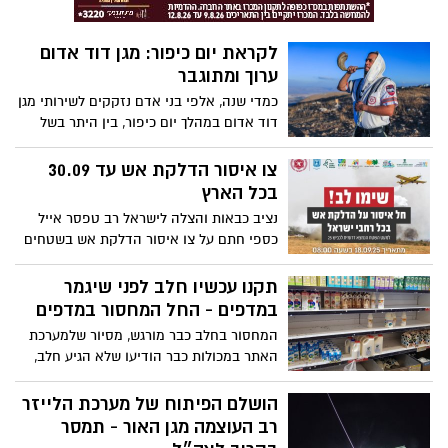
לקראת יום כיפור: מגן דוד אדום
ערוך ומתוגבר
כמדי שנה, אלפי בני אדם נזקקים לשירותי מגן
דוד אדום במהלך יום כיפור, בין היתר בשל
החום, הצום, סכנת התיישבות, חבלות במהלך
נסיעה על אופניים ועוד.
צו איסור הדלקת אש עד 30.09
בכל הארץ
נציב כבאות והצלה לישראל רב טפסר אייל
כספי חתם על צו איסור הדלקת אש בשטחים
פתוחים, בשל תנאים קיצוניים המעלים את
הסבירות להתרחשות דליקות.
תקנו עכשיו חלב לפני שיגמר
במדפים - החל המחסור במדפים
המחסור בחלב כבר מורגש, מסיור שלמערכת
האתר במכולות כבר הודיעו שלא הגיע חלב,
עדין אפשר להשיג ברשתות הגדולות - אך
צפוי מחסור (שהיה ידוע מראש) בעקבות
הושלם הפיתוח של מערכת הלייזר
ויכוחים בין הרבנים הראשיים ליצרני החלב
רב העוצמה מגן האור - תמסר
(לא לעבוד בחגים, אף לא באמצעות "גוי של