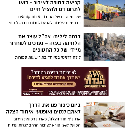
לגיל 40 מעל 6,500 בני משפחה נוספו
קריאה דחופה לציבור - בואו
למשפחת השכול, בהם כ-1,973 הורים שכולים,
לתרום דם ולהציל חיים
351 אלמנות, 885 יתומים ו-3,481 אחים ואחיות
שירותי הדם של מגן דוד אדום קוראים
שכולים.
בדחיפות לציבור להגיע ולתרום דם מכל סוגי
הדם, ובמיוחד מדם מסוג O.
דרמה לילית: צה״ל עוצר את
הלחימה בעזה – נערכים לשחרור
מיידי של כל החטופים
לילה דרמטי במיוחד בתוך שעות ספורות
בלבד מהצהרת חמאס ועד לעצירת הלחימה
ישראל משנה כיוון. בתוך פחות משש שעות
מהצהרת חמאס ועד הודעת דובר צה״ל
ישראל עוצרת את המתקפה בעזה, טראמפ
מדבר על שלום, ונתניהו מכין את הקרקע
ליישום מיידי של תוכנית לשחרור כל
החטופים. הבוקר, העולם כולו עוקב בדריכות
ביום כיפור פנו את הדרך
אחר ההתפתחויות האם זהו תחילתו של עידן
לאמבולנסים ואופנועי איחוד הצלה
חדש, או רגע של תקווה שיתפוגג עם אור
היום?
ארגון 'איחוד הצלה', כארגון רפואת חירום
הפועל 24/7, קורא לציבור הרחב לגלות ערנות