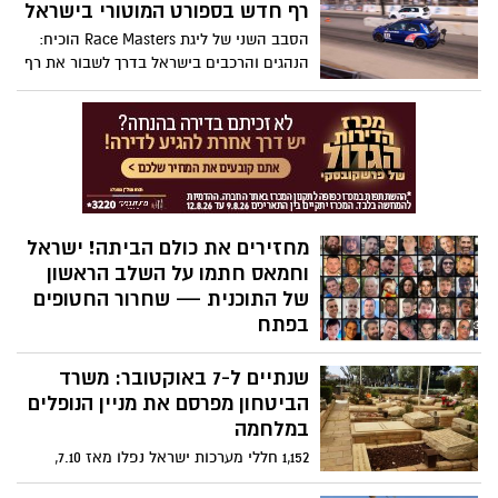
נקבעו שלוש נקודות השבה: חאן יונס, מחנות
רף חדש בספורט המוטורי בישראל
המרכז והעיר עזה. צה"ל: ההיקף המדויק של
הסבב השני של ליגת Race Masters הוכיח:
השבה היום טרם ידוע; בישראל נערכים
הנהגים והרכבים בישראל בדרך לשבור את רף
לקליטת 20 חטופים חיים ו־26 חללים. שני
ה-8 שניות. כל הפרטים על המרוץ, הקרבות
חטופים – תמיר נמרודי וביפין ג'ושי –
והניצחונות.
מוגדרים כבעלי חשש כבד לחייהם
מחזירים את כולם הביתה! ישראל
וחמאס חתמו על השלב הראשון
של התוכנית — שחרור החטופים
בפתח
בהסכם היסטורי שהושג בשארם א־שייח
שנתיים ל-7 באוקטובר: משרד
בהובלת ארה״ב, הוסכם על שחרור כלל
החטופים תמורת יציאת כוחות ישראליים
הביטחון מפרסם את מניין הנופלים
למיקום מוסכם — נתניהו: “מחזירים את
במלחמה
כולם״
1,152 חללי מערכות ישראל נפלו מאז 7.10,
כ-42% (487) מתחת לגיל 21, 141 חללים מעל