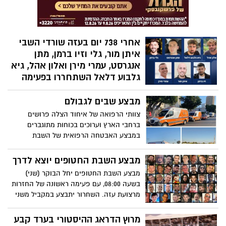
אלקנה בוחבוט, איתן הורן, מקסים הרקין, שגב
כלפון, מתן צנגאוקר, בר קופרשטיין
אחרי 738 יום בעזה שורדי השבי
איתן מור, גלי וזיו ברמן, מתן
אנגרסט, עמרי מירן ואלון אהל, גיא
גלבוע דלאל השתחררו בפעימה
הראשונה
מבצע שבים לגבולם
738 ימים חלפו מאז אותו בוקר נורא של 7
באוקטובר, והבוקר (שני) הגיע הרגע לו ציפו
צוותי הרפואה של איחוד הצלה פרושים
משפחות רבות כל כך. לאחר יותר משנתיים של
ברחבי הארץ וערוכים בכוחות מתוגברים
שבי בידי חמאס, יצאה לדרך הפעימה
במבצע האבטחה הרפואית של השבת
הראשונה של מבצע השבת החטופים.
החטופים
במסגרתה שבו לחירות איתן מור, גלי וזיו ברמן,
מבצע השבת החטופים יוצא לדרך
מתן אנגרסט, עמרי מירן ואלון אהל (לי עייש)
מבצע השבת החטופים יחל הבוקר (שני)
וגיא גלבוע דלאל– החטופים הראשונים
בשעה 08:00, עם פעימה ראשונה של החזרות
להשתחרר והגיעו לשטח ישראל עם כוחות
מרצועת עזה. השחרור יתבצע במקביל משני
צה"ל. 13 חטופים ישוחררו בחיים בפעימה
מוקדים שונים ברצועה, ובמהלך היום מתוכננת
הבאה, מחאן יונס
פעימה נוספת ממוקד שלישי. נכון לעכשיו
מרוץ הדראג ההיסטורי בערד קבע