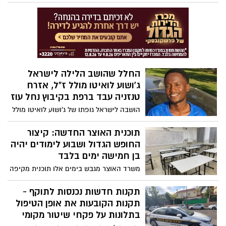
בכל שעות היממה.
החלל שהושב הלילה לישראל
ג'ושוע לואיטו מולל ז"ל, אזרח
טנזניה עבד ברפת בקיבוץ נחל עוז
הושבה לישראל גופתו של ג'ושוע לואיטו מולל
ז"ל, אזרח טנזניה בן 21, שנחטף ונרצח בקיבוץ
נחל עוז במהלך הטבח ב-7 באוקטובר
תוכנית האוצר החדשה: קיצור
החופש הגדול ושבוע לימודים יהיה
בן חמישה ימים בלבד
משרד האוצר מגבש בימים אלו תוכנית מקיפה
לרפורמה במערכת החינוך, שבמרכזה קיצור
החופש הגדול וביטול הלימודים בימי שישי.
תקנות חדשות נכנסות לתוקף -
מדובר בתוכנית רחבה שתהווה בסיס למשא
תקנות הקובעות את אופן הטיפול
ומתן על הסכם השכר הבא מול הסתדרות
בתלונות על פקחי שיטור מקומי
המורים ותכלול גם תוספות שכר, ימי חופשה