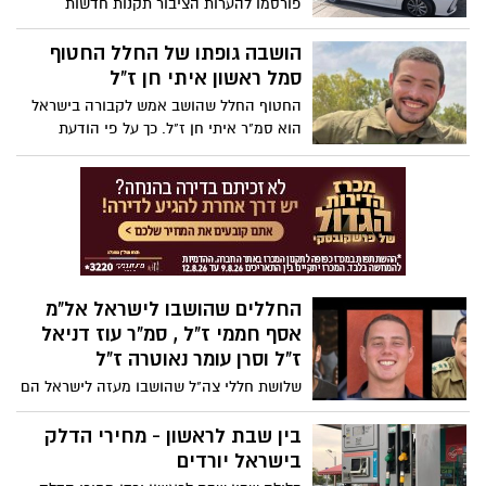
‎פורסמו להערות הציבור תקנות חדשות
נוספים ושעות קבלה להורים.
שעתידות לקבוע את הליך הטיפול בתלונות על
פקחי שיטור מקומי.
הושבה גופתו של החלל החטוף
סמל ראשון איתי חן ז"ל
החטוף החלל שהושב אמש לקבורה בישראל
הוא סמ"ר איתי חן ז"ל. כך על פי הודעת
משרד ראש הממשלה שנמסרה הלילה
(רביעי). ברצועה נותרו עוד שבעה חטופים
חללים שטרם הושבו לידי ישראל.
החללים שהושבו לישראל אל"מ
אסף חממי ז"ל , סמ"ר עוז דניאל
ז"ל וסרן עומר נאוטרה ז"ל
שלושת חללי צה"ל שהושבו מעזה לישראל הם
אלוף־משנה אסף חממי, סרן עומר נאוטרה
וסמל ראשון עוז דניאל. כך נמסר הבוקר (שני)
בין שבת לראשון - מחירי הדלק
מלשכת ראש הממשלה, לאחר שהשלושה זוהו
בישראל יורדים
במכון לרפואה משפטית והודעה נמסרה