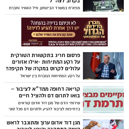
בקרוב לצה״ל
שבת") חוסר בימי חול בהם ניתן לעבוד וליצר
מפא"ת במשרד הביטחון, חיל האוויר וחברת
בתקופה הקרובה ואי הכנה מראש של משרד
רפאל השלימו בהצלחה סדרת ניסויים
האוצר לאשר יבוא חלב, למרות האזהרות,
במערכת הלייזר (Iron Beam) בתצורה
הביאו למצב הקיים. מומלץ להצטייד בחלב
מבצעית מלאה. המערכת הוכיחה את יעילותה
שבוע עד שבועיים קדימה
כנגד מגוון איומים וביצעה יירוט מוצלח של
רקטות, פצמ"רים ומל"טים. מערכות ראשונות
ייקלטו בצה"ל עד סוף השנה
פרסום חריג בתקשורת הטורקית
על רקע המתיחות -אילו אזורים
עלולים לקרוס במקרה של תקיפה?
על רקע המתיחות הגוברת בין ישראל
לטורקיה, אחד מערוצי התקשורת המזוהים
עם נשיא טורקיה רג'פ טאיפ ארדואן פרסם
קריאה דחופה ממד״א לציבור –
רשימה המכונה "בנק מטרות" בישראל במקרה
בואו לתרום דם ולהציל חיים
של עימות צבאי בין המדינות
שירותי הדם של מגן דוד אדום קוראים
בדחיפות לציבור להגיע ולתרום דם מכל סוגי
הדם, ובמיוחד מדם מסוג O.
מגן דוד אדום ערוך ומתוגבר לראש