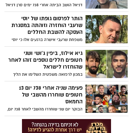
דניאל הושב הביתה אחרי 738 ימים סרן דניאל
שמעון פרץ, מפקד מחלקת טנקים בגדוד 77,
עוצבת סער מגולן, נפל בקרב בבוקר ה-7
הותר לפרסום גופתו של יוסי
באוקטובר. בן 22 בנופלו.
שרעבי הוחזרה וזוהתה במסגרת
העסקה להשבת החללים
משפחת שרעבי אישרה ברגעים אלו כי יוסי
שרעבי זכרו לברכה הוחזר לשטח ישראל
וזוהה באופן רשמי במכון לרפואה משפטית,
גיא אילוז, ביפין ג'ושי ושני
לאחר שנתיים ארוכות וכואבות. יוסי נחטף
חטופים חללים נוספים זוהו לאחר
בחיים מביתו בקיבוץ בארי ונרצח בשבי.
שהוחזרו לישראל
במכון לרפואה משפטית השלימו את הליך
הזיהוי, והבוקר (שלישי) הודיע צה"ל
למשפחותיהם של גיא אילוז וביפין ג'ושי שזוהו
פעימה שניה אחרי 738 יום 13
גופותיהם, לצד שני חללים נוספים ששמם
חטופים שוחררו מהשבי של
טרם הותר לפרסום.
החמאס
הבוקר יום שני שוחררו מהשבי לאחר 738 יום,
13 חטופים בחיים בפעימה השניה, מחאן יונס
דוד ואריאל קוניו , נמרוד כהן , אביתר דוד,
רום ברסלבסקי, יוסף חיים אוחנה, אבינתן אור,