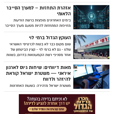
ואחריות, ולפנות מיידית את הדרך לכלי הרכב
והאופנועים של צוותי הרפואה של איחוד
אזהרת התחזות – למערך הסייבר
הצלה כשהם בדרך לאירועי חירום.
הלאומי
בימים האחרונים מופצות ברשת הודעות
מזויפות המתחזות להיות מטעם מערך הסייבר
הלאומי. בהודעות מופיע: אתר מתחזה בשם
cyber-incd[.]com כתובת מייל ישנה שכבר
העוקץ הגדול ברמי לוי
לא בשימוש (TEAM@…)
שום מקום כבר לא בטוח לכרטיסי האשראי
שלנו - גם לא ברמי לוי - קצין הביטחון של
אחד מסניפי רשת הקמעונאות בדרום, בשנות
ה-30 לחייו, חשוד שבמשך תקופה של חודשים
העביר לאחיו פרטים של כרטיסי אשראי
מאות דיווחים: שיחות גיוס לארגון
מלקוחות הסניף, שאותם גנב במהלך עבודתו,
איראני — משטרת ישראל קוראת
על מנת לעשות בהם שימוש ולגנוב כספים
להיזהר ולדווח
בהיקף של עשרות אלפי שקלים
משטרת ישראל מזהירה: בשעות האחרונות
התקבלו מאות דיווחים במוקדי 100 על שיחות
טלפון ממספרים לא מוכרים, שבהן אדם טעה
או הציע לאזרחים "להתגייס לארגון איראני".
השיחות, לפי הדיווח, מגיעות ממספרים
שמתחילים בספרות: 03-6817* ו- 03-3067*.