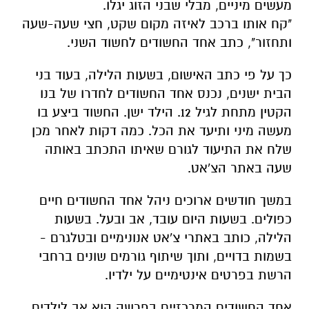
מעשים מיניים, מבלי שבני הזוג יגלו.
"קח אותו ברכב לאיזה מקום שקט, חצי שעה-שעה
ותחזור", כתב אחד החשודים לחשוד השני.
כך על פי כתב האישום, בשעות הלילה, בעוד בני
הבית ישנים, נכנס אחד החשודים לחדרו של בנו
הקטין מתחת לגיל 12. הילד ישן. החשוד ביצע בו
מעשה מיני ותיעד את הכל. כמה דקות לאחר מכן
שלח את התיעוד לגורם שאיתו התכתב באותה
שעה באתר הצ'אט.
במשך חודשים ארוכים ניהל אחד החשודים חיים
כפולים. בשעות היום עובד, אב ובעל. בשעות
הלילה, כותב באתרי צ'אט אנונימיים ובטלגרם -
בשמות בדויים, ותוך שיתוף גורמים שונים ברחבי
הרשת בפרטים אינטימיים על ילדיו.
אחד החשודים המרכזיים בפרשה הוא אב לילדים,