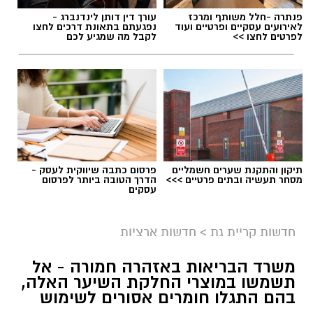
פנתרה -חלל משותף ומרכז
עורך דין דותן לינדנברג -
לאירועים עסקיים ופרטיים ועוד
נפגעתם בתאונת דרכים לחצו
לפרטים לחצו >>
לקבל מה שמגיע לכם
תיקון והתקנת שערים חשמליים
פרסום כתבה שיווקית לעסק -
מסחר תעשיה ובתים פרטיים >>>
הדרך הטובה ביותר לפרסום
עסקים
גיוס
במסגרת התפקיד יידרש המועמד להוביל את תחום
חדשות קריית גת
>
חדשות ארציות
החינוך וההדרכה במוזיאון, לנהל ולהוביל צוות
משרד הבריאות באזהרה חמורה - אל
מקצועי, לפתח תוכניות חינוכיות, ליצור אירועי תוכן
תשמשו במוצרי החלקת השיער האלה,
ופרויקטים ייחודיים ולעבוד מול קהלים מגוונים, תוך
בהם התגלו חומרים אסורים לשימוש
חיבור בין עולם התרבות, החינוך והקהילה.