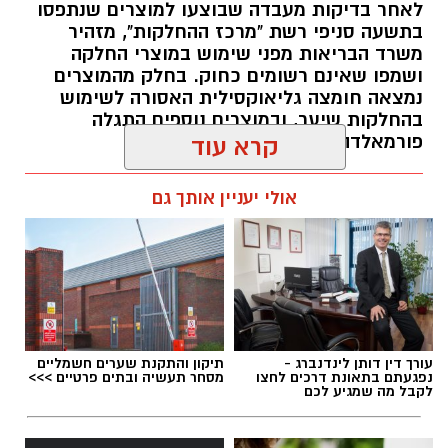
לאחר בדיקות מעבדה שבוצעו למוצרים שנתפסו
בתשעה סניפי רשת "מרכז ההחלקות", מזהיר
בין דרישות התפקיד:
משרד הבריאות מפני שימוש במוצרי החלקה
ושמפו שאינם רשומים כחוק. בחלק מהמוצרים
תואר אקדמי המוכר על ידי המועצה להשכלה
נמצאה חומצה גליאוקסילית האסורה לשימוש
בהחלקות שיער, ובמוצרים נוספים התגלה
גבוהה.
פורמאלדהיד - חומר המוגדר כמסרטן
קרא עוד
ניסיון בפיתוח הדרכה ועמידה מול קהל.
ניסיון ויכולת בניהול והובלת צוות.
מנהל האתר / 08:34 07.08.26
אולי יעניין אותך גם
יכולת לפיתוח והפקת פרויקטים מיוחדים
ואירועי תוכן.
חשיבה עצמאית ורב־תחומית.
יחסי אנוש מצוינים, יוזמה ויצירתיות.
במוזיאון מציינים כי הם מחפשים מועמד או מועמדת
תגים:
משרד הבריאות
,
חומרים מסוכנים
,
מרכז
עורך דין דותן לינדנברג -
תיקון והתקנת שערים חשמליים
בעלי "ראש מלא ברעיונות", שיצטרפו להובלת
ההחלקות
נפגעתם בתאונת דרכים לחצו
מסחר תעשיה ובתים פרטיים >>>
לקבל מה שמגיע לכם
הפעילות החינוכית והקהילתית של אחד ממוסדות
התרבות הבולטים בעיר.