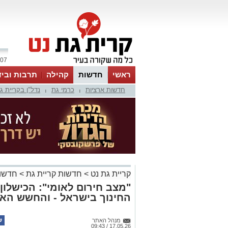
07 אוגוסט 2026 / 19:21
ראשי
חדשות
קהילה
תרבות וביד
חדשות ארציות
כרמי גת
נדל"ן בקריית ג
|
|
קריית גת נט
>
חדשות קריית גת
>
חדשות
"מצב חירום לאומי": הכישלו
החינוך בישראל - והחשש האמ
מנהל האתר
17.05.26 / 09:43