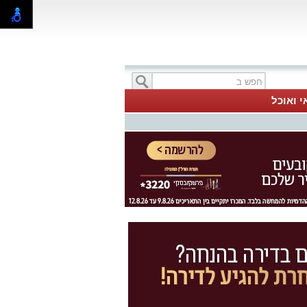
י ואוכל