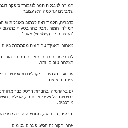
המורה לאנגלית תמר לנגבורד סיפקה דוג
שמבינים עד כמה היא עצובה.
לדבריה, תלמיד רצה לכתוב באנגלית ש"המ
המילה "חמור", אבל בחר בטעות בתרגום של donkey במקום severe - ויצא
"המצב חמור (donkey) מאוד".
מאחורי האנקדוטה הזאת מסתתרת בעיה ע
לדברי מורים רבים, מערכת החינוך הורידה
הצלחה טובים יותר.
עוד ועוד תלמידים מקבלים חמש יחידות ב
שיחה בסיסית.
גם באקדמיה ובחברות הייטק כבר מדווחים 
בסיסיות של צעירים: כתיבה, אנגלית, חש
מורכבים.
והבעיה, כך נראה, מתחילה הרבה לפני התי
אחרי הקורונה הגיעו פערים עצומים.