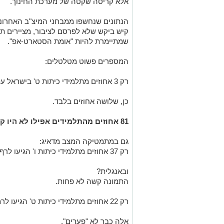
אלא קריסה שקטה של מערכת החינוך.
הנתונים שנחשפו ממבחני המיצ"ב האחרונים
קיש ביקש שלא לפרסם לציבור, מציירים ת
שמתיימרת להיות "אומת הסטארט-אפ".
המספרים פשוט מטלטלים:
רק 3 אחוזים מתלמידי כיתות ט' בישראל עמדו ברף שקבע משרד החינוך במדעים.
כן, שלושה אחוזים בלבד.
81 אחוזים מהתלמידים אפילו לא היו קרובים לרמה הנדרשת.
גם במתמטיקה המצב מדאיג:
רק 37 אחוזים מתלמידי כיתות ו' הגיעו לרף המצופה.
ובאנגלית?
התמונה קשה לא פחות.
רק 22 אחוזים מתלמידי כיתות ט' הגיעו לרמה שמשרד החינוך עצמו הגדיר כנדרשת.
אלה כבר לא "פערים".