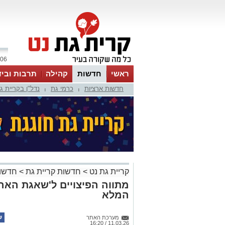
06 אוגוסט 2026 / 23:29
ראשי
חדשות
קהילה
תרבות וביד
חדשות ארציות
כרמי גת
נדל"ן בקריית ג
|
|
קריית גת נט
>
חדשות קריית גת
>
חדשות
מתווה הפיצויים ל'שאגת הארי'
המלא
מערכת האתר
11.03.26 / 16:20