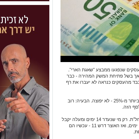
עסקים שנפגעו ממבצע "שאגת הארי".
אך בשל פתיחת המשק המהירה - כבר
כבד מהעסקים כנראה לא יעברו את רף
התכנית קובעת: עסק שלא ירד לו המחזור ביותר מ-25% - לא יפוצה. הבעיה: רוב
סף הזה.
באוצר לא הסכימו גם לשנות את נוסחת החל"ת. רק מי שנעדר 14 ימים ומעלה יקבל
שכר מהמדינה. ב"עם כלביא" הסף היה 10 ימים, ואז האוצר דרש 11 - עכשיו הם
ת.