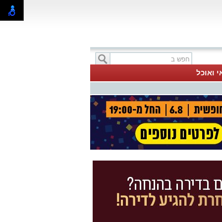
י ואוכל