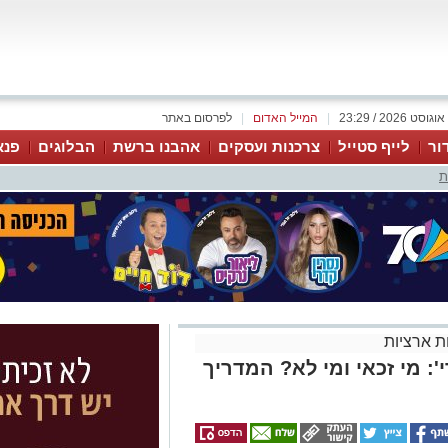
|
המייל האדום
|
לפרסום באתר
ור
לייף סטייל
צרכנות ועסקים
אהבנו ברשת
הבלוגים
פנא
ת
 ארציות
: מי זכאי ומי לא? המדריך