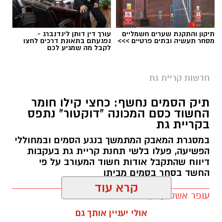
להגשת מועמדות לחצו כאן
תיקון והתקנת שערים חשמליים
עורך דין דותן לינדנברג -
מסחר תעשיה ובתים פרטיים >>>
נפגעתם בתאונת דרכים לחצו
לקבל מה שמגיע לכם
יש לכם מידע חשוב שטרם נחשף? צילומים מאירוע
חדשותי? מצאתם טעות בכתבה? נשמח שתשתפו
חדשות קריית גת
אותנו
צילומים: משרד הבריאות
תיק הסמים נחשף: כחצי קילו חומר
החשוד כסם המכונה "דוקטור" נתפס
משרד הבריאות פרסם אזהרה לציבור מפני שימוש
בקריית גת
במוצרי שיער נוספים שנתפסו במסגרת מבצע
במסגרת המאבק המתמשך בנגע הסמים ובמחוללי
פיקוח שנערך בתשעה סניפי רשת "מרכז
הפשיעה, פעלו בלשי תחנת קריית גת בעקבות
דיווח שהתקבל אודות חשוד המעורב על פי
ההחלקות".
החשד בסחר בסמים מביתו
האזהרה מתפרסמת לאחר שבדיקות מעבדה
עופר אשטוקר / 13:14 06.08.26
הושלמו לכלל המוצרים שנאספו במהלך המבצע,
קרא עוד
ובהמשך להודעת משרד הבריאות שפורסמה בחודש