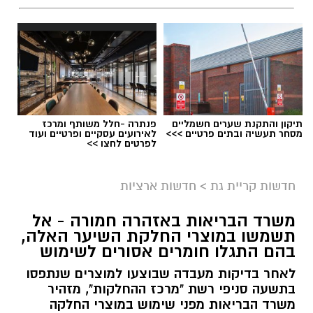
תיקון והתקנת שערים חשמליים
פנתרה -חלל משותף ומרכז
מסחר תעשיה ובתים פרטיים >>>
לאירועים עסקיים ופרטיים ועוד
לפרטים לחצו >>
גיוס
במסגרת התפקיד יידרש המועמד להוביל את תחום
חדשות קריית גת
>
חדשות ארציות
החינוך וההדרכה במוזיאון, לנהל ולהוביל צוות
משרד הבריאות באזהרה חמורה - אל
מקצועי, לפתח תוכניות חינוכיות, ליצור אירועי תוכן
תשמשו במוצרי החלקת השיער האלה,
ופרויקטים ייחודיים ולעבוד מול קהלים מגוונים, תוך
בהם התגלו חומרים אסורים לשימוש
חיבור בין עולם התרבות, החינוך והקהילה.
לאחר בדיקות מעבדה שבוצעו למוצרים שנתפסו
בתשעה סניפי רשת "מרכז ההחלקות", מזהיר
בין דרישות התפקיד:
משרד הבריאות מפני שימוש במוצרי החלקה