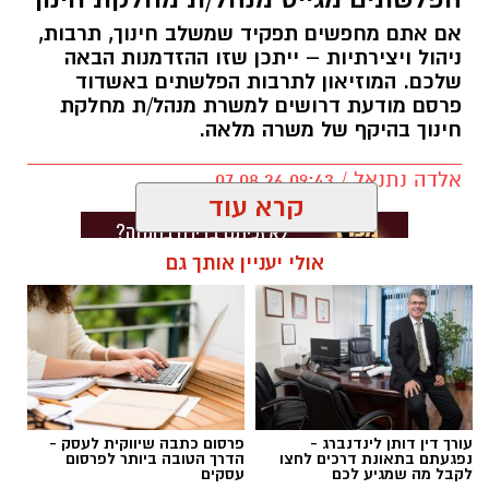
אם אתם מחפשים תפקיד שמשלב חינוך, תרבות,
ניהול ויצירתיות – ייתכן שזו ההזדמנות הבאה
שלכם. המוזיאון לתרבות הפלשתים באשדוד
פרסם מודעת דרושים למשרת מנהל/ת מחלקת
חינוך בהיקף של משרה מלאה.
אלדה נתנאל / 09:43 07.08.26
קרא עוד
אולי יעניין אותך גם
תגים:
דרושים באשדוד
עורך דין דותן לינדנברג -
פרסום כתבה שיווקית לעסק -
נפגעתם בתאונת דרכים לחצו
הדרך הטובה ביותר לפרסום
לקבל מה שמגיע לכם
עסקים