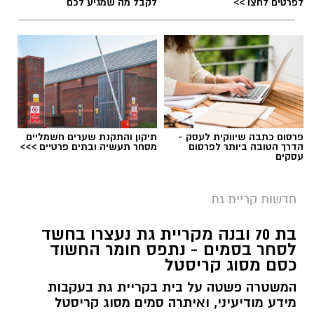
לפרטים לחצו >>
לקבל מה שמגיע לכם
העיר".
פרסום כתבה שיווקית לעסק -
תיקון והתקנת שערים חשמליים
הדרך הטובה ביותר לפרסום
מסחר תעשיה ובתים פרטיים >>>
עסקים
חדשות קריית גת
בת 70 ובנה מקריית גת נעצרו בחשד
צילום: עיריית קריית גת
לסחר בסמים - נתפס חומר החשוד
כסם מסוג קריסטל
עבודות השדרוג בציר מלכי ישראל בקריית גת
המשטרה פשטה על בית בקריית גת בעקבות
נמצאות בעיצומן, והבוקר (חמישי) סייר במקום ראש
מידע מודיעיני, ואיתרה סמים מסוג קריסטל