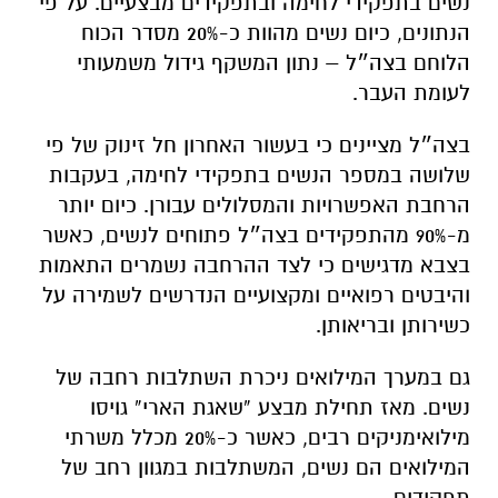
נשים בתפקידי לחימה ובתפקידים מבצעיים. על פי
הנתונים, כיום נשים מהוות כ-20% מסדר הכוח
הלוחם בצה״ל – נתון המשקף גידול משמעותי
לעומת העבר.
בצה״ל מציינים כי בעשור האחרון חל זינוק של פי
שלושה במספר הנשים בתפקידי לחימה, בעקבות
הרחבת האפשרויות והמסלולים עבורן. כיום יותר
מ-90% מהתפקידים בצה״ל פתוחים לנשים, כאשר
בצבא מדגישים כי לצד ההרחבה נשמרים התאמות
והיבטים רפואיים ומקצועיים הנדרשים לשמירה על
כשירותן ובריאותן.
גם במערך המילואים ניכרת השתלבות רחבה של
נשים. מאז תחילת מבצע “שאגת הארי” גויסו
מילואימניקים רבים, כאשר כ-20% מכלל משרתי
המילואים הם נשים, המשתלבות במגוון רחב של
תפקידים.