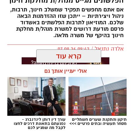
הפלשתים מגייס מנהל/ת מחלקת חינוך
אם אתם מחפשים תפקיד שמשלב חינוך, תרבות,
ניהול ויצירתיות – ייתכן שזו ההזדמנות הבאה
שלכם. המוזיאון לתרבות הפלשתים באשדוד
פרסם מודעת דרושים למשרת מנהל/ת מחלקת
חינוך בהיקף של משרה מלאה.
אלדה נתנאל / 09:43 07.08.26
קרא עוד
אולי יעניין אותך גם
תגים:
דרושים באשדוד
תיקון והתקנת שערים חשמליים
עורך דין דותן לינדנברג -
מסחר תעשיה ובתים פרטיים >>>
נפגעתם בתאונת דרכים לחצו
לקבל מה שמגיע לכם