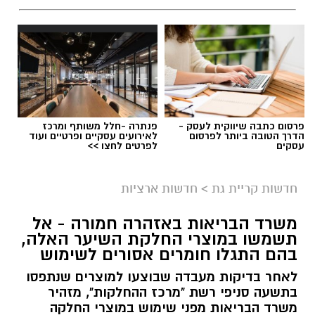
פרסום כתבה שיווקית לעסק -
פנתרה -חלל משותף ומרכז
הדרך הטובה ביותר לפרסום
לאירועים עסקיים ופרטיים ועוד
עסקים
לפרטים לחצו >>
גיוס
במסגרת התפקיד יידרש המועמד להוביל את תחום
חדשות קריית גת
>
חדשות ארציות
החינוך וההדרכה במוזיאון, לנהל ולהוביל צוות
משרד הבריאות באזהרה חמורה - אל
מקצועי, לפתח תוכניות חינוכיות, ליצור אירועי תוכן
תשמשו במוצרי החלקת השיער האלה,
ופרויקטים ייחודיים ולעבוד מול קהלים מגוונים, תוך
בהם התגלו חומרים אסורים לשימוש
חיבור בין עולם התרבות, החינוך והקהילה.
לאחר בדיקות מעבדה שבוצעו למוצרים שנתפסו
בתשעה סניפי רשת "מרכז ההחלקות", מזהיר
בין דרישות התפקיד:
משרד הבריאות מפני שימוש במוצרי החלקה