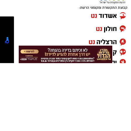
יולי.
בין המוצרים שנמצאו ואינם רשומים במאגרי משרד
קבוצת התקשורת ומקומוני הרשת:
הבריאות, ולכן חל איסור לשווקם:
PROTEIN + MINERAL PREMIUM HAIR
STRAIGHTENING
Protein Mineral Premium Pre Treatment
Shampoo
בנוסף, נמצא כי המוצר
HYDRO KERATIN PRO
HAIR STRAIGHTENING GEL
, שאף הוא אינו רשום
במאגרי משרד הבריאות, מסומן כמכיל
חומצה
גליאוקסילית
– רכיב האסור לשימוש בתכשירים
להחלקת שיער בישראל.
במשרד הבריאות מסבירים כי קיים קשר סיבתי בין