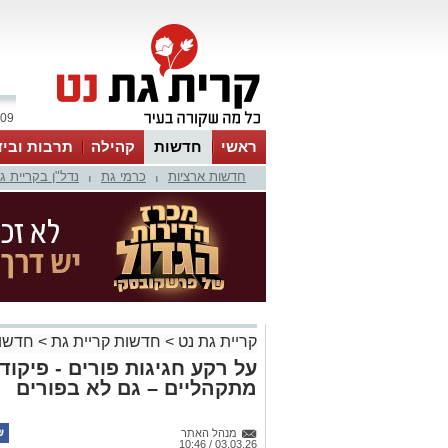
09 אוגוסט 2026 / 15:50
ראשי
חדשות
קהילה
תרבות וביד
חדשות ארציות
כרמי גת
נדל"ן בקריית ג
|
|
קריית גת נט
>
חדשות קריית גת
>
חדשות
על רקע חגיגות פורים - פיקוד
מתקהליים – גם לא בפורים
מנהל האתר
03.03.26 / 10:46