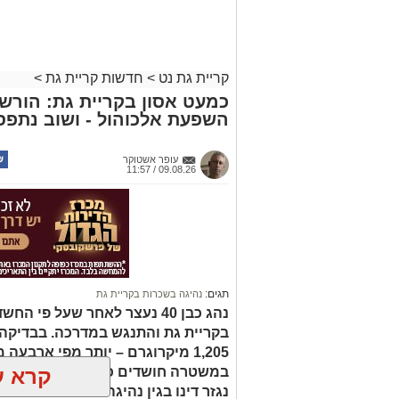
קריית גת נט
>
חדשות קריית גת
>
כמעט אסון בקריית גת: הורש
השפעת אלכוהול - ושוב נתפס
עופר אשטוקר
09.08.26 / 11:57
תגים:
נהיגה בשכרות בקריית גת
נהג כבן 40 נעצר לאחר שעל פ
בקריית גת והתנגש במדרכה. בבדיקה
1,205 מיקרוגרם – יותר מפי ארבע
קרא ע
במשטרה חושדים כי נהג גם תחת השפ
נגזר דינו בגין נהיגה תחת השפעת מ