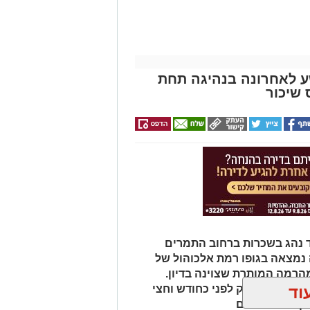
ע לאחרונה בנהיגה תחת
 שיכור
י החשד נהג בשכרות ברחוב התמרים
 נמצאה בגופו רמת אלכוהול של
ה מהרמה המותרת שצוינה בדיון.
וד
עת סמים. רק לפני כחודש וחצי
שקאות משכרים