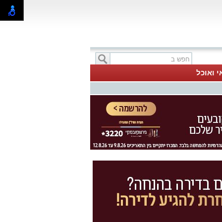
י ואוכל