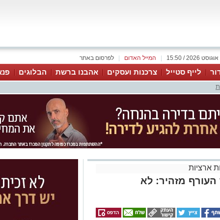
|
המייל האדום
|
לפרסום באתר
ור
לייף סטייל
צרכנות ועסקים
אהבנו ברשת
הבלוגים
פנא
ת
 ארציות
 העורף מזהיר: לא