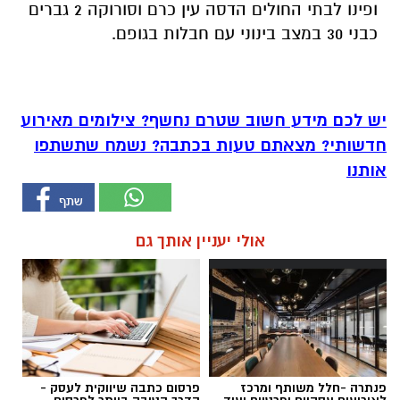
ופינו לבתי החולים הדסה עין כרם וסורוקה 2 גברים
כבני 30 במצב בינוני עם חבלות בגופם.
יש לכם מידע חשוב שטרם נחשף? צילומים מאירוע
חדשותי? מצאתם טעות בכתבה? נשמח שתשתפו
אותנו
אולי יעניין אותך גם
פנתרה -חלל משותף ומרכז
פרסום כתבה שיווקית לעסק -
לאירועים עסקיים ופרטיים ועוד
הדרך הטובה ביותר לפרסום