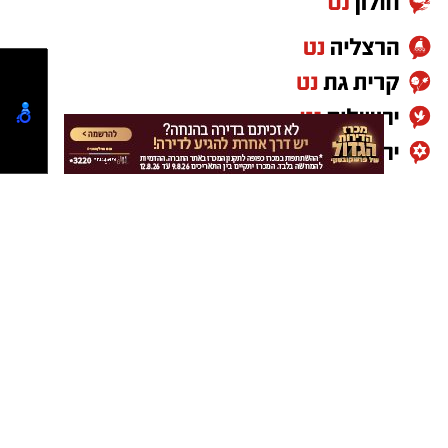
הבריאות, ולכן חל איסור לשווקם:
PROTEIN + MINERAL PREMIUM HAIR
STRAIGHTENING
Protein Mineral Premium Pre Treatment
Shampoo
בנוסף, נמצא כי המוצר
HYDRO KERATIN PRO
HAIR STRAIGHTENING GEL
, שאף הוא אינו רשום
במאגרי משרד הבריאות, מסומן כמכיל
חומצה
גליאוקסילית
– רכיב האסור לשימוש בתכשירים
להחלקת שיער בישראל.
במשרד הבריאות מסבירים כי קיים קשר סיבתי בין
שימוש במוצרי החלקת שיער המכילים חומצה
גליאוקסילית לבין תופעות לוואי חמורות, ובהן
מקרים של
כשל כלייתי
שדווחו למשרד.