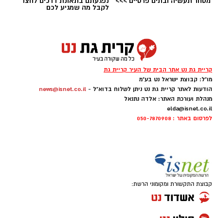
מסחר תעשיה ובתים פרטיים >>>
נפגעתם בתאונת דרכים לחצו
לקבל מה שמגיע לכם
יש לכם מידע חשוב שטרם נחשף? צילומים מאירוע
חדשותי? מצאתם טעות בכתבה? נשמח שתשתפו
אותנו
צילומים: משרד הבריאות
קריית גת נט אתר הבית של העיר קריית גת
משרד הבריאות פרסם אזהרה לציבור מפני שימוש
מו"ל: קבוצת ישראל נט בע"מ
הודעות לאתר קריית גת נט ניתן לשלוח בדוא"ל -
news@isnet.co.il
במוצרי שיער נוספים שנתפסו במסגרת מבצע
מנהלת ועורכת האתר: אלדה נתנאל
פיקוח שנערך בתשעה סניפי רשת "מרכז
elda@isnet.co.il
לפרסום באתר : 050-7870908
ההחלקות".
האזהרה מתפרסמת לאחר שבדיקות מעבדה
הושלמו לכלל המוצרים שנאספו במהלך המבצע,
ובהמשך להודעת משרד הבריאות שפורסמה בחודש
יולי.
קבוצת התקשורת ומקומוני הרשת:
בין המוצרים שנמצאו ואינם רשומים במאגרי משרד