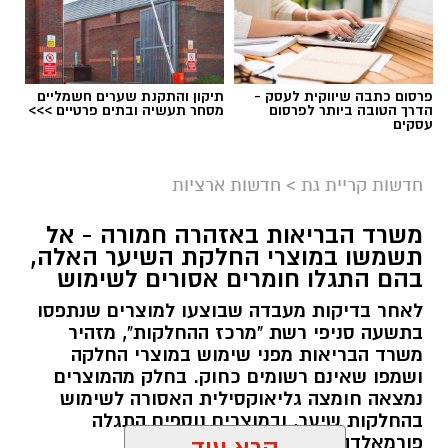
פרסום כתבה שיווקית לעסק -
תיקון והתקנת שערים חשמליים
הדרך הטובה ביותר לפרסום
מסחר תעשיה ובתים פרטיים >>>
עסקים
גיוס
במסגרת התפקיד יידרש המועמד להוביל את תחום
חדשות קריית גת
>
חדשות ארציות
החינוך וההדרכה במוזיאון, לנהל ולהוביל צוות
משרד הבריאות באזהרה חמורה - אל
מקצועי, לפתח תוכניות חינוכיות, ליצור אירועי תוכן
תשמשו במוצרי החלקת השיער האלה,
ופרויקטים ייחודיים ולעבוד מול קהלים מגוונים, תוך
בהם התגלו חומרים אסורים לשימוש
חיבור בין עולם התרבות, החינוך והקהילה.
לאחר בדיקות מעבדה שבוצעו למוצרים שנתפסו
בתשעה סניפי רשת "מרכז ההחלקות", מזהיר
בין דרישות התפקיד:
משרד הבריאות מפני שימוש במוצרי החלקה
ושמפו שאינם רשומים כחוק. בחלק מהמוצרים
תואר אקדמי המוכר על ידי המועצה להשכלה
נמצאה חומצה גליאוקסילית האסורה לשימוש
בהחלקות שיער, ובמוצרים נוספים התגלה
גבוהה.
פורמאלדהיד - חומר המוגדר כמסרטן
קרא עוד