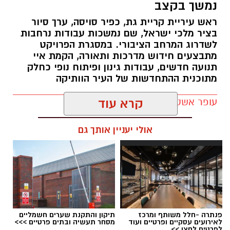
נמשך בקצב
ראש עיריית קריית גת, כפיר סויסה, ערך סיור
בציר מלכי ישראל, שם נמשכות עבודות נרחבות
לשדרוג המרחב הציבורי. במסגרת הפרויקט
מתבצעים חידוש מדרכות ותאורה, הקמת איי
תנועה חדשים, עבודות גינון ופיתוח נופי כחלק
מתוכנית ההתחדשות של העיר הוותיקה
עופר אשטוקר / 12:46 06.08.26
קרא עוד
אולי יעניין אותך גם
תגים:
עיריית קריית גת
,
מלכי ישראל בקריית גת
פנתרה -חלל משותף ומרכז
תיקון והתקנת שערים חשמליים
לאירועים עסקיים ופרטיים ועוד
מסחר תעשיה ובתים פרטיים >>>
לפרטים לחצו >>