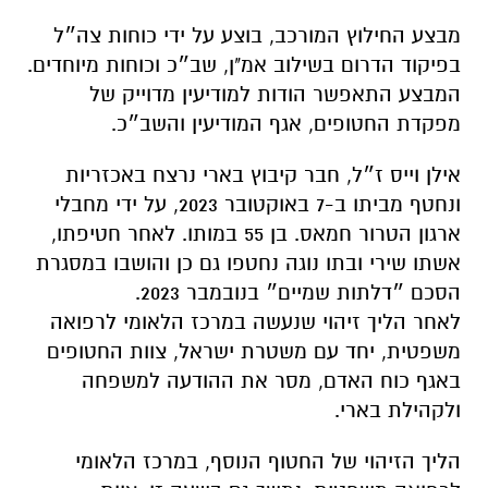
מבצע החילוץ המורכב, בוצע על ידי כוחות צה״ל
בפיקוד הדרום בשילוב אמ"ן, שב״כ וכוחות מיוחדים.
המבצע התאפשר הודות למודיעין מדוייק של
מפקדת החטופים, אגף המודיעין והשב״כ.
אילן וייס ז״ל, חבר קיבוץ בארי נרצח באכזריות
ונחטף מביתו ב-7 באוקטובר 2023, על ידי מחבלי
ארגון הטרור חמאס. בן 55 במותו. לאחר חטיפתו,
אשתו שירי ובתו נוגה נחטפו גם כן והושבו במסגרת
הסכם ״דלתות שמיים״ בנובמבר 2023.
לאחר הליך זיהוי שנעשה במרכז הלאומי לרפואה
משפטית, יחד עם משטרת ישראל, צוות החטופים
באגף כוח האדם, מסר את ההודעה למשפחה
ולקהילת בארי.
הליך הזיהוי של החטוף הנוסף, במרכז הלאומי