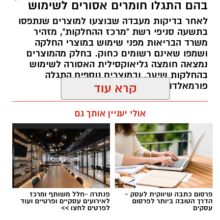
בהם התגלו חומרים אסורים לשימוש
חיבור בין עולם התרבות, החינוך והקהילה.
לאחר בדיקות מעבדה שבוצעו למוצרים שנתפסו
בתשעה סניפי רשת "מרכז ההחלקות", מזהיר
בין דרישות התפקיד:
משרד הבריאות מפני שימוש במוצרי החלקה
ושמפו שאינם רשומים כחוק. בחלק מהמוצרים
תואר אקדמי המוכר על ידי המועצה להשכלה
נמצאה חומצה גליאוקסילית האסורה לשימוש
בהחלקות שיער, ובמוצרים נוספים התגלה
גבוהה.
פורמאלדהיד - חומר המוגדר כמסרטן
קרא עוד
ניסיון בפיתוח הדרכה ועמידה מול קהל.
ניסיון ויכולת בניהול והובלת צוות.
מנהל האתר / 08:34 07.08.26
אולי יעניין אותך גם
יכולת לפיתוח והפקת פרויקטים מיוחדים
ואירועי תוכן.
חשיבה עצמאית ורב־תחומית.
יחסי אנוש מצוינים, יוזמה ויצירתיות.
במוזיאון מציינים כי הם מחפשים מועמד או מועמדת
תגים:
משרד הבריאות
,
חומרים מסוכנים
,
מרכז
פרסום כתבה שיווקית לעסק -
פנתרה -חלל משותף ומרכז
בעלי "ראש מלא ברעיונות", שיצטרפו להובלת
ההחלקות
הדרך הטובה ביותר לפרסום
לאירועים עסקיים ופרטיים ועוד
עסקים
לפרטים לחצו >>
הפעילות החינוכית והקהילתית של אחד ממוסדות