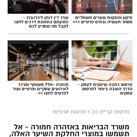
תיקון והתקנת שערים חשמליים
עורך דין דותן לינדנברג -
מסחר תעשיה ובתים פרטיים >>>
נפגעתם בתאונת דרכים לחצו
לקבל מה שמגיע לכם
פרסום כתבה שיווקית לעסק -
פנתרה -חלל משותף ומרכז
הדרך הטובה ביותר לפרסום
לאירועים עסקיים ופרטיים ועוד
עסקים
לפרטים לחצו >>
גיוס
במסגרת התפקיד יידרש המועמד להוביל את תחום
חדשות קריית גת
>
חדשות ארציות
החינוך וההדרכה במוזיאון, לנהל ולהוביל צוות
משרד הבריאות באזהרה חמורה - אל
מקצועי, לפתח תוכניות חינוכיות, ליצור אירועי תוכן
תשמשו במוצרי החלקת השיער האלה,
ופרויקטים ייחודיים ולעבוד מול קהלים מגוונים, תוך