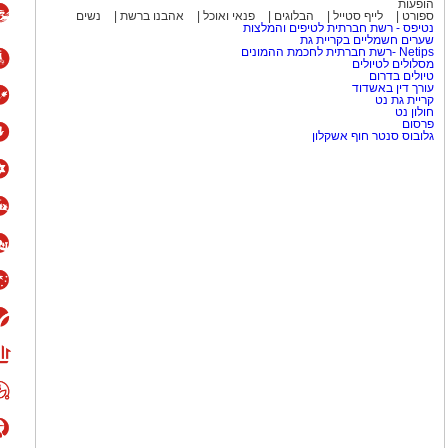
הופעות
ספורט
לייף סטייל
הבלוגים
פנאי ואוכל
אהבנו ברשת
נשים
נטיפס - רשת חברתית לטיפים והמלצות
שערים חשמליים בקריית גת
Netips -רשת חברתית לחכמת ההמונים
מסלולים לטיולים
טיולים בדרום
עורך דין באשדוד
קריית גת נט
חולון נט
פרסום
גלובוס סנטר חוף אשקלון