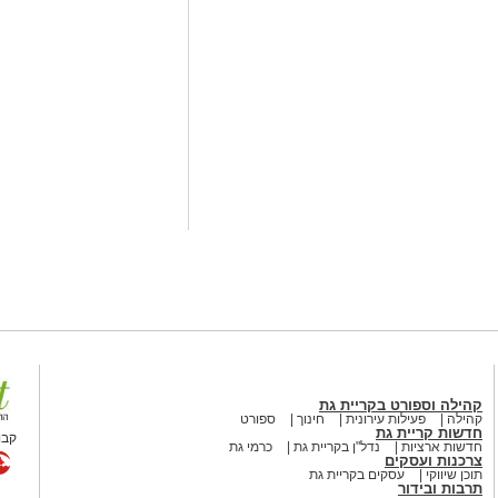
 עולם התרבות, החינוך והקהילה.
השכלה גבוהה.
.
 ואירועי תוכן.
 מועמדת בעלי "ראש מלא ברעיונות",
הילתית של אחד ממוסדות התרבות
 להיכנס לעמוד הדרושים של
קהילה וספורט בקריית גת
קהילה
פעילות עירונית
חינוך
ספורט
חדשות קריית גת
קבו
חדשות ארציות
נדל"ן בקריית גת
כרמי גת
מים מאירוע חדשותי? מצאתם טעות
צרכנות ועסקים
תוכן שיווקי
עסקים בקריית גת
תרבות ובידור