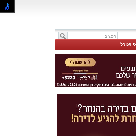
י ואוכל