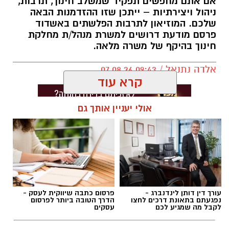
אם אתם מחפשים תפקיד שמשלב חינוך, תרבות,
ניהול ויצירתיות – ייתכן שזו ההזדמנות הבאה
שלכם. המוזיאון לתרבות הפלשתים באשדוד
פרסם מודעת דרושים למשרת מנהל/ת מחלקת
חינוך בהיקף של משרה מלאה.
אלדה נתנאל / 09:43 07.08.26
קרא עוד
אולי יעניין אותך גם
תגים:
דרושים באשדוד
עורך דין דותן לינדנברג -
פרסום כתבה שיווקית לעסק -
נפגעתם בתאונת דרכים לחצו
הדרך הטובה ביותר לפרסום
לקבל מה שמגיע לכם
עסקים