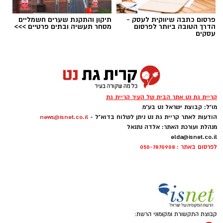
פרסום כתבה שיווקית לעסק -
תיקון והתקנת שערים חשמליים
הדרך הטובה ביותר לפרסום
מסחר תעשיה ובתים פרטיים >>>
עסקים
יש לכם מידע חשוב שטרם נחשף? צילומים מאירוע
חדשותי? מצאתם טעות בכתבה? נשמח שתשתפו
אותנו
צילומים: משרד הבריאות
קריית גת נט אתר הבית של העיר קריית גת
משרד הבריאות פרסם אזהרה לציבור מפני שימוש
מו"ל: קבוצת ישראל נט בע"מ
הודעות לאתר קריית גת נט ניתן לשלוח בדוא"ל -
news@isnet.co.il
במוצרי שיער נוספים שנתפסו במסגרת מבצע
מנהלת ועורכת האתר: אלדה נתנאל
פיקוח שנערך בתשעה סניפי רשת "מרכז
elda@isnet.co.il
לפרסום באתר : 050-7870908
ההחלקות".
האזהרה מתפרסמת לאחר שבדיקות מעבדה
הושלמו לכלל המוצרים שנאספו במהלך המבצע,
ובהמשך להודעת משרד הבריאות שפורסמה בחודש
יולי.
קבוצת התקשורת ומקומוני הרשת: