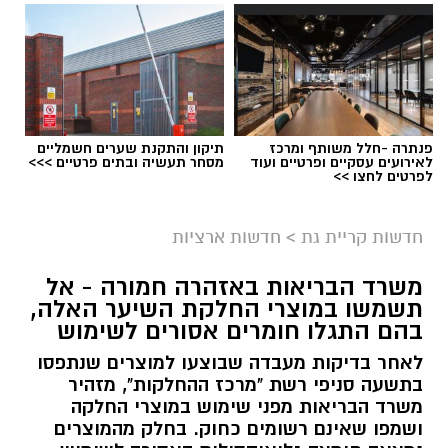
פנתרה -חלל משותף ומרכז
תיקון והתקנת שערים חשמליים
לאירועים עסקיים ופרטיים ועוד
מסחר תעשיה ובתים פרטיים >>>
לפרטים לחצו >>
גיוס
במסגרת התפקיד יידרש המועמד להוביל את תחום
חדשות קריית גת
>
חדשות ארציות
החינוך וההדרכה במוזיאון, לנהל ולהוביל צוות
משרד הבריאות באזהרה חמורה - אל
מקצועי, לפתח תוכניות חינוכיות, ליצור אירועי תוכן
תשמשו במוצרי החלקת השיער האלה,
ופרויקטים ייחודיים ולעבוד מול קהלים מגוונים, תוך
בהם התגלו חומרים אסורים לשימוש
חיבור בין עולם התרבות, החינוך והקהילה.
לאחר בדיקות מעבדה שבוצעו למוצרים שנתפסו
בתשעה סניפי רשת "מרכז ההחלקות", מזהיר
בין דרישות התפקיד:
משרד הבריאות מפני שימוש במוצרי החלקה
ושמפו שאינם רשומים כחוק. בחלק מהמוצרים
תואר אקדמי המוכר על ידי המועצה להשכלה