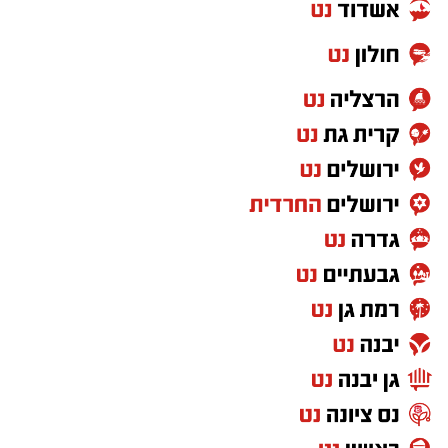
בין המוצרים שנמצאו ואינם רשומים במאגרי משרד
הבריאות, ולכן חל איסור לשווקם:
PROTEIN + MINERAL PREMIUM HAIR
STRAIGHTENING
Protein Mineral Premium Pre Treatment
Shampoo
בנוסף, נמצא כי המוצר
HYDRO KERATIN PRO
HAIR STRAIGHTENING GEL
, שאף הוא אינו רשום
במאגרי משרד הבריאות, מסומן כמכיל
חומצה
גליאוקסילית
– רכיב האסור לשימוש בתכשירים
להחלקת שיער בישראל.
במשרד הבריאות מסבירים כי קיים קשר סיבתי בין
שימוש במוצרי החלקת שיער המכילים חומצה
גליאוקסילית לבין תופעות לוואי חמורות, ובהן