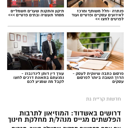
פנתרה -חלל משותף ומרכז
תיקון והתקנת שערים חשמליים
לאירועים עסקיים ופרטיים ועוד
מסחר תעשיה ובתים פרטיים >>>
לפרטים לחצו >>
פרסום כתבה שיווקית לעסק -
עורך דין דותן לינדנברג -
הדרך הטובה ביותר לפרסום
נפגעתם בתאונת דרכים לחצו
עסקים
לקבל מה שמגיע לכם
חדשות קריית גת
דרושים באשדוד: המוזיאון לתרבות
הפלשתים מגייס מנהל/ת מחלקת חינוך