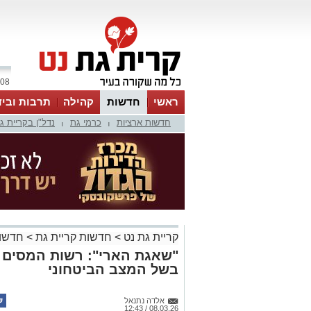
08 אוגוסט 2026 / 06:14
ראשי
חדשות
קהילה
תרבות וביד
חדשות ארציות
כרמי גת
נדל"ן בקריית ג
|
|
קריית גת נט
>
חדשות קריית גת
>
חדשות
"שאגת הארי": רשות המסים פ
בשל המצב הביטחוני
אלדה נתנאל
08.03.26 / 12:43