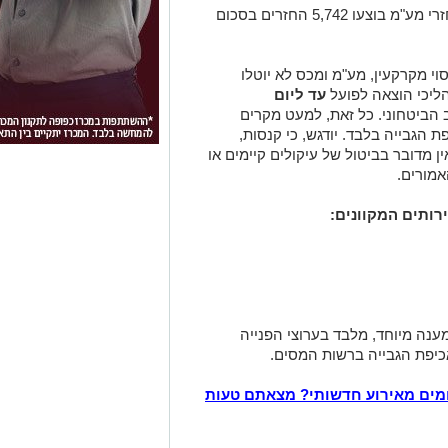
במסגרת הפעלת מסלול מהיר לשחרור החזרי מע"מ בוצעו 5,742 החזרים בסכום
וי מקרקעין, מע"מ ומכס לא יוטלו
הליכי הוצאה לפועל
עד ליום
 הביטחוני. כל זאת, למעט מקרים
 הגבייה בלבד. יודגש, כי קנסות,
ן מדובר בביטול של עיקולים קיימים או
מורים.
רותים המקוונים:
מענה מיוחד, מלבד בערוצי הפנייה
יפת הגבייה ברשות המסים.
מים מאירוע חדשותי? מצאתם טעות