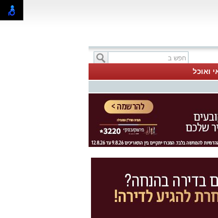
י ואוכל