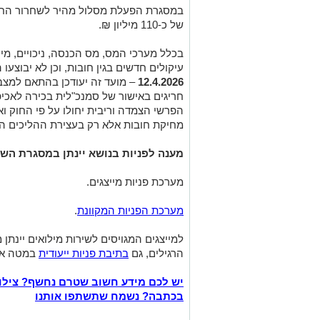
של כ-110 מיליון ₪.
בכלל מערכי המס, מס הכנסה, ניכויים, מיס
עיקולים חדשים בגין חובות, וכן לא יבוצעו 
12.4.2026
– מועד זה יעודכן בהתאם למצב
חריגים באישור של סמנכ"לית בכירה לאכיפת
הפרשי הצמדה וריבית יחולו על פי החוק ואי
מחיקת חובות אלא רק בעצירת ההליכים הא
מענה לפניות בנושא יינתן במסגרת השי
מערכת פניות מייצגים.
מערכת הפניות המקוונת
.
למייצגים המגויסים לשירות מילואים יינתן 
הרגילים, גם
בתיבת פניות ייעודית
במטה אכ
יש לכם מידע חשוב שטרם נחשף? צילו
בכתבה? נשמח שתשתפו אותנו